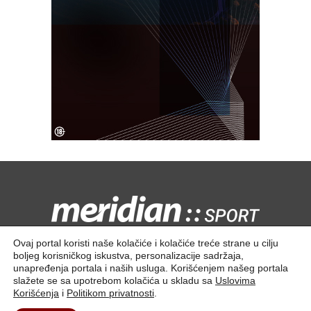
Kontaktirajte nas:
redakcija@meridiansport.rs
Ovaj portal koristi naše kolačiće i kolačiće treće strane u cilju
boljeg korisničkog iskustva, personalizacije sadržaja,
unapređenja portala i naših usluga. Korišćenjem našeg portala
slažete se sa upotrebom kolačića u skladu sa
Uslovima
Korišćenja
i
Politikom privatnosti
.