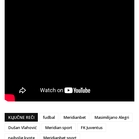
KLJUČNE REČI
fudbal
Meridianbet
Masimilijano Alegri
Dušan Vlahović
Meridian sport
FK Juventus
najbolje kvote
Meridianbet sport