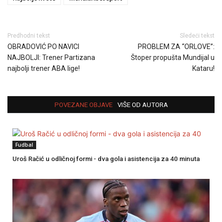
Predhodni tekst
Sledeći tekst
OBRADOVIĆ PO NAVICI
PROBLEM ZA “ORLOVE”:
NAJBOLJI: Trener Partizana
Štoper propušta Mundijal u
najbolji trener ABA lige!
Kataru!
POVEZANE OBJAVE
VIŠE OD AUTORA
Fudbal
Uroš Račić u odličnoj formi - dva gola i asistencija za 40 minuta