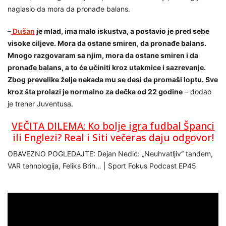
naglasio da mora da pronađe balans.
–
Dušan
je mlad, ima malo iskustva, a postavio je pred sebe
visoke ciljeve. Mora da ostane smiren, da pronađe balans.
Mnogo razgovaram sa njim, mora da ostane smiren i da
pronađe balans, a to će učiniti kroz utakmice i sazrevanje.
Zbog prevelike želje nekada mu se desi da promaši loptu. Sve
kroz šta prolazi je normalno za dečka od 22 godine
– dodao
je trener Juventusa.
VEČITA DILEMA: Ko bolje igra fudbal Španci
ili Englezi? Real i Siti večeras daju odgovor!
OBAVEZNO POGLEDAJTE: Dejan Nedić: „Neuhvatljiv“ tandem,
VAR tehnologija, Feliks Brih… | Sport Fokus Podcast EP45