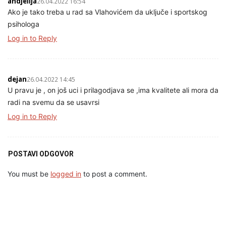
andjelija
26.04.2022 16:54
Ako je tako treba u rad sa Vlahovićem da uključe i sportskog
psihologa
Log in to Reply
dejan
26.04.2022 14:45
U pravu je , on još uci i prilagodjava se ,ima kvalitete ali mora da
radi na svemu da se usavrsi
Log in to Reply
POSTAVI ODGOVOR
You must be
logged in
to post a comment.