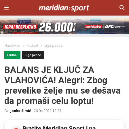
Naslovna
Fudbal
Lige petice
Fudbal
Lige petice
BALANS JE KLJUČ ZA
VLAHOVIĆA! Alegri: Zbog
prevelike želje mu se dešava
da promaši celu loptu!
Od
Janko Simić
-
26.04.2022 12:23
Pratite Meridian Sport i na