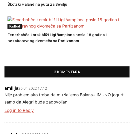
Škotski Haland na putu za Sevilju
Fudbal
Fenerbahče korak bliži Ligi šampiona posle 18 godina i
nezaboravnog dvomeča sa Partizanom
3 KOMENTARA
emilija
26.04.2022 17:12
Nije problem ako treba da mu šaljemo Balans+ IMUNO jogurt
samo da Alegri bude zadovoljan
Log in to Reply