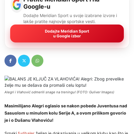
Google-u
Dodajte Meridian Sport u svoje izabrane izvore i
lakše pratite najnovije sportske vesti.
Dodajte Meridian Sport
u Google izbor
Alegri i Vlahović odmerili snage na treningu! (FOTO: Guliver Images)
Masimilijano Alegri oglasio se nakon pobede Juventusa nad
Sasuolom u minulom kolu Serije A, a ovom prilikom govorio
je i o Dušanu Vlahoviću!
Srpski
fudbaler
željan je dokazivanja u velikom klubu kao što je