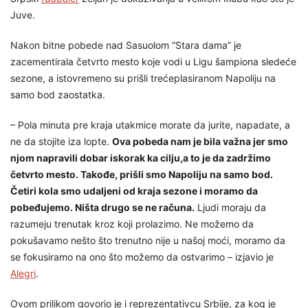
Juve.
Nakon bitne pobede nad Sasuolom “Stara dama” je
zacementirala četvrto mesto koje vodi u Ligu šampiona sledeće
sezone, a istovremeno su prišli trećeplasiranom Napoliju na
samo bod zaostatka.
– Pola minuta pre kraja utakmice morate da jurite, napadate, a
ne da stojite iza lopte.
Ova pobeda nam je bila važna jer smo
njom napravili dobar iskorak ka cilju,a to je da zadržimo
četvrto mesto. Takođe, prišli smo Napoliju na samo bod.
Četiri kola smo udaljeni od kraja sezone i moramo da
pobeđujemo. Ništa drugo se ne računa.
Ljudi moraju da
razumeju trenutak kroz koji prolazimo. Ne možemo da
pokušavamo nešto što trenutno nije u našoj moći, moramo da
se fokusiramo na ono što možemo da ostvarimo – izjavio je
Alegri
.
Ovom prilikom govorio je i reprezentativcu Srbije, za kog je