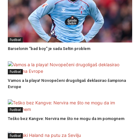
Fudbal
Barselonin "bad boy" je sada Seltin problem
Fudbal
Vamos a la playa! Novopečeni drugoligaš deklasirao šampiona
Evrope
Fudbal
Teško bez Kangve: Nervira me što ne mogu da im pomognem
Fudbal