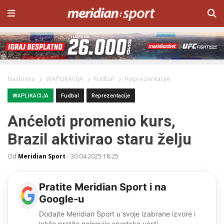
Naslovna
WAPLIKACIJA
Fudbal
Reprezentacije
WAPLIKACIJA
Fudbal
Reprezentacije
Anćeloti promenio kurs,
Brazil aktivirao staru želju
Od
Meridian Sport
-
30.04.2025 18:25
Pratite Meridian Sport i na
Google-u
Dodajte Meridian Sport u svoje izabrane izvore i
lakše pratite najnovije sportske vesti.