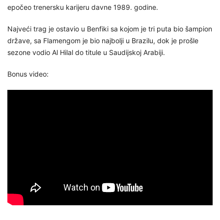
epočeo trenersku karijeru davne 1989. godine.
Najveći trag je ostavio u Benfiki sa kojom je tri puta bio šampion
države, sa Flamengom je bio najbolji u Brazilu, dok je prošle
sezone vodio Al Hilal do titule u Saudijskoj Arabiji.
Bonus video: