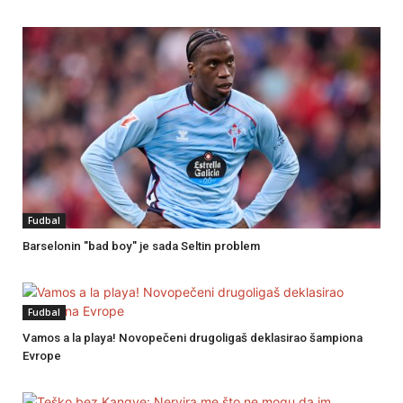
Fudbal
Barselonin "bad boy" je sada Seltin problem
Fudbal
Vamos a la playa! Novopečeni drugoligaš deklasirao šampiona
Evrope