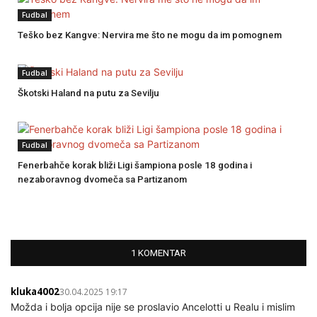
Fudbal
Teško bez Kangve: Nervira me što ne mogu da im pomognem
Fudbal
Škotski Haland na putu za Sevilju
Fudbal
Fenerbahče korak bliži Ligi šampiona posle 18 godina i
nezaboravnog dvomeča sa Partizanom
1 KOMENTAR
kluka4002
30.04.2025 19:17
Možda i bolja opcija nije se proslavio Ancelotti u Realu i mislim