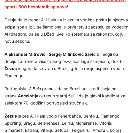
sport i 500 besplatnih spinova!
Deluje da je trener Al Hilala na izlaznim vratima pošto je njegova
ekipa ispala iz Lige šampiona, u prvenstvu zaostaju za vodećim
Al Itihadom, pa se u Džedi uveliko spremaju za rekonstrukciju i
novu sezonu.
Aleksandar Mitrović
i
Sergej Milinković Savić
bi mogli da
dobiju za trenera višestrukog osvajača Lige šampiona, dok bi
Žezus
mogao da se vrati u Brazil, gde je ranije uspešno vodio
Flamengo.
Portugalska
A Bola
prenosi da se Brazil posle odbijanja od
strane
Anćelotija
okrenuo staroj želji i da je glavni kandidat za
selektora 70-godišnji portugalski stručnjak.
Žezus
je pre Al Hilala vodio Fenerbahče, Benfiku, Flamengo,
Sporting, Bragu, Belenenseš, Leiriju, Moreirense, Vitoriju
Gimaraeš, Estrelu, Vitoriju Setubal, Felgueiru i Amoru u kojoj j