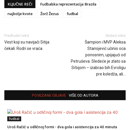
KLJUČNE REČI
Fudbalska reprezentacija Brazila
najbolje kvote
Žorž Žezus
fudbal
Predhodni tekst
Sledeći tekst
Vest koji su navijači Sitija
Šampion i MVP Aleksa
čekali: Rodri se vraća
Stanojević učinio oca
ponosnim, upijajući od
Petruševa: Sledeće je zlato sa
Srbijom – izabrao bih Evroligu
pre koledža, ali…
POVEZANE OBJAVE
VIŠE OD AUTORA
Fudbal
Uroš Račić u odličnoj formi - dva gola i asistencija za 40 minuta