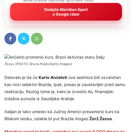
Dodajte Meridian Sport
u Google izbor
Žezus (PHOTO: Bruna Prado/Getty Images)
Delovalo je da će
Karlo Anćeloti
ove sedmice biti ozvaničen
kao novi selektor Brazila, ipak, posao je zaustavljen pred samu
realizaciju. Razlog tome je, kako je izvestio As, finansijski
izdašna ponuda iz Saudijske Arabije.
Italijan je tako umesto ka Južnoj Americi preusmerio kurs ka
Bliskom istoku, odakle bi put Brazila mogao
Žorž Žezus
.
Meridian sport te časti – registruj se i osvoji 5.000 dinara za