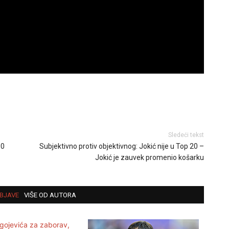
Sledeći tekst
10
Subjektivno protiv objektivnog: Jokić nije u Top 20 –
Jokić je zauvek promenio košarku
BJAVE
VIŠE OD AUTORA