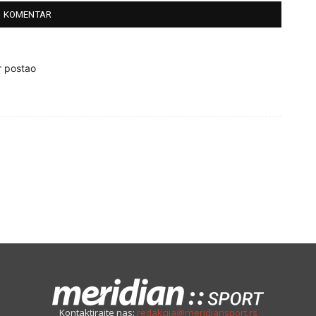
1 KOMENTAR
er postao
Kontaktirajte nas:
redakcija@meridiansport.rs