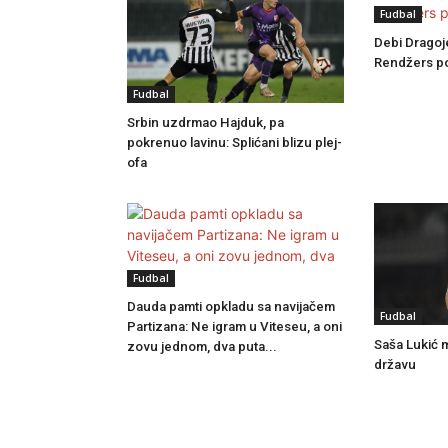
Fudbal
Debi Dragoj
Rendžers po
Fudbal
Srbin uzdrmao Hajduk, pa
pokrenuo lavinu: Splićani blizu plej-
ofa
Fudbal
Dauda pamti opkladu sa navijačem
Fudbal
Partizana: Ne igram u Viteseu, a oni
Saša Lukić me
zovu jednom, dva puta...
državu