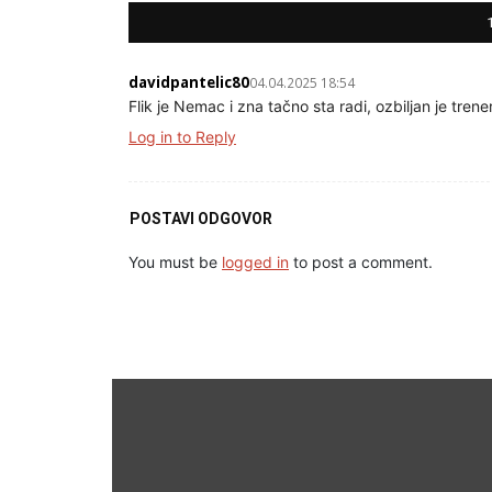
davidpantelic80
04.04.2025 18:54
Flik je Nemac i zna tačno sta radi, ozbiljan je tren
Log in to Reply
POSTAVI ODGOVOR
You must be
logged in
to post a comment.