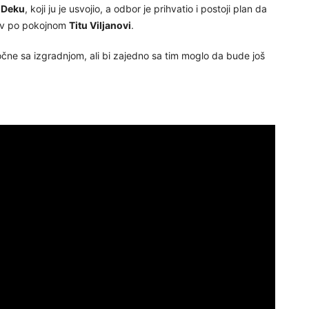
u
Deku
, koji ju je usvojio, a odbor je prihvatio i postoji plan da
ziv po pokojnom
Titu Viljanovi
.
ne sa izgradnjom, ali bi zajedno sa tim moglo da bude još