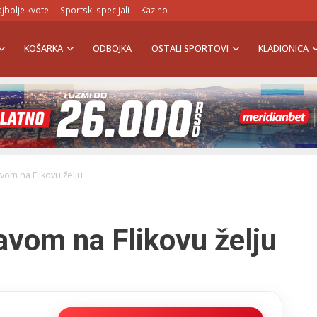
jbolje kvote
Sportski specijali
Kazino
KOŠARKA
ODBOJKA
OSTALI SPORTOVI
KLADIONICA
vom na Flikovu želju
avom na Flikovu želju