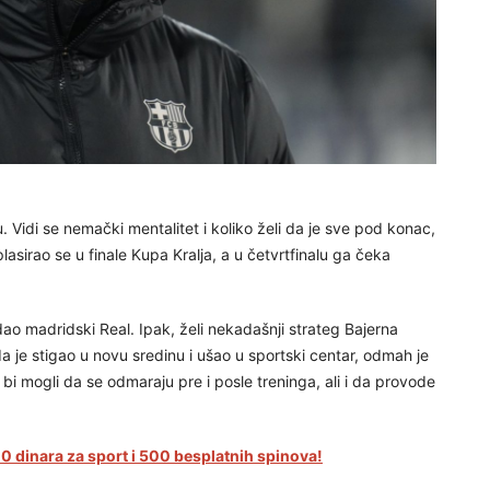
. Vidi se nemački mentalitet i koliko želi da je sve pod konac,
 plasirao se u finale Kupa Kralja, a u četvrtfinalu ga čeka
ao madridski Real. Ipak, želi nekadašnji strateg Bajerna
je stigao u novu sredinu i ušao u sportski centar, odmah je
 bi mogli da se odmaraju pre i posle treninga, ali i da provode
000 dinara za sport i 500 besplatnih spinova!