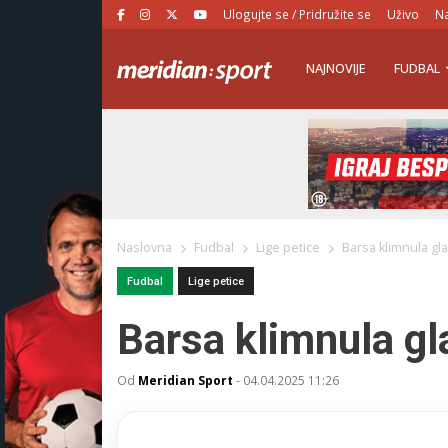
Ulogujte se / Pridružite se
Uživo
Na
NAJNOVIJE
FUDBAL
Naslovna
Fudbal
Lige petice
Barsa klimnula gla
Fudbal
Lige petice
Barsa klimnula gl
Od
Meridian Sport
-
04.04.2025 11:26