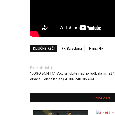
KLJUČNE REČI
FK Barselona
Hansi Flik
Predhodni tekst
“JOGO BONITO”: Ako si ljubitelj latino fudbala i imaš 
dinara – onda isplatiš 4.306.240 DINARA
POVEZANE O