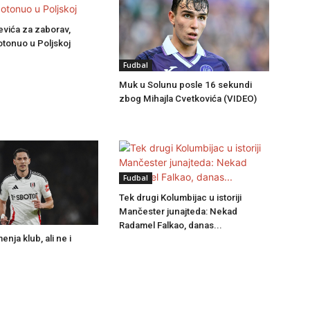
evića za zaborav,
tonuo u Poljskoj
Fudbal
Muk u Solunu posle 16 sekundi
zbog Mihajla Cvetkovića (VIDEO)
Fudbal
Tek drugi Kolumbijac u istoriji
Mančester junajteda: Nekad
Radamel Falkao, danas...
nja klub, ali ne i