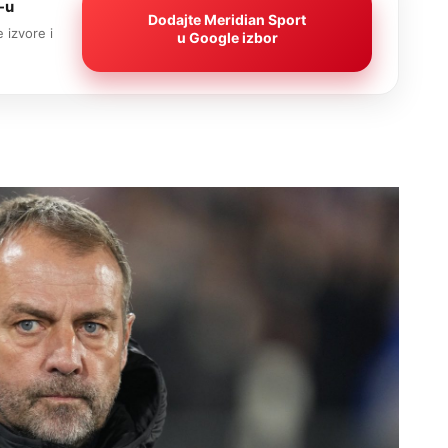
-u
Dodajte Meridian Sport
 izvore i
u Google izbor