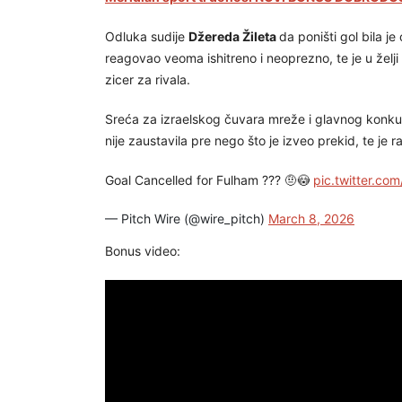
Odluka sudije
Džereda Žileta
da poništi gol bila j
reagovao veoma ishitreno i neoprezno, te je u želji
zicer za rivala.
Sreća za izraelskog čuvara mreže i glavnog konk
nije zaustavila pre nego što je izveo prekid, te je 
Goal Cancelled for Fulham ??? 🤨😳
pic.twitter.co
— Pitch Wire (@wire_pitch)
March 8, 2026
Bonus video: