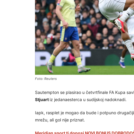
Foto: Reuters
Sautempton se plasirao u četvrtfinale FA Kupa sav
Stjuart
iz jedanaesterca u sudijskoj nadoknadi.
Iapk, rasplet je mogao da bude i potpuno drugačiji
mrežu, ali gol nije priznat.
Meridian sport ti donosi NOVI BONUS DOBRODOŠ