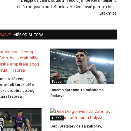
Belgija uživala u sudaru Tresoldija i De Keta: Italijan u
finišu potpisao bod, Stanković i Cvetković pamte i bolje
utakmice
BJAVE
VIŠE OD AUTORA
kmica Ilićevog
Fudbal
rno-beli korak bliže
Dinamo spremio 15 miliona za
ska eruptirala zbog
Ratkova
ua i Traorea
Fudbal
Debi Dragojevića za zaborav,