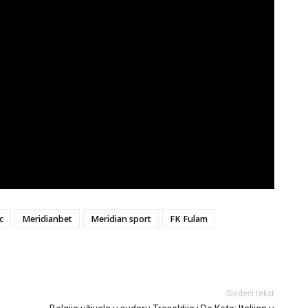
c
Meridianbet
Meridian sport
FK Fulam
Sledeći tekst