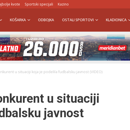
jbolje kvote
Sportski specijali
Kazino
KOŠARKA
ODBOJKA
OSTALI SPORTOVI
KLADIONICA
nkurent u situaciji koja je podelila fudbalsku javnost (VIDEO)
nkurent u situaciji
udbalsku javnost