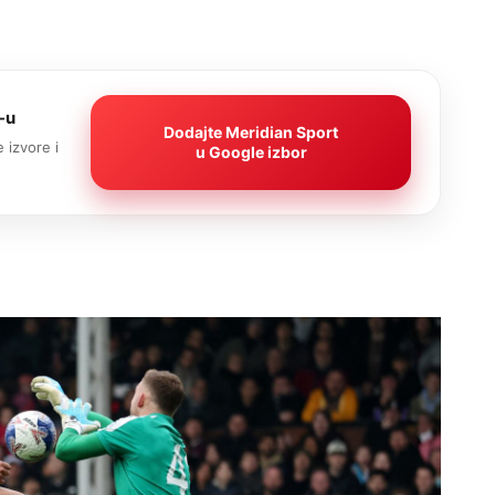
-u
Dodajte Meridian Sport
 izvore i
u Google izbor