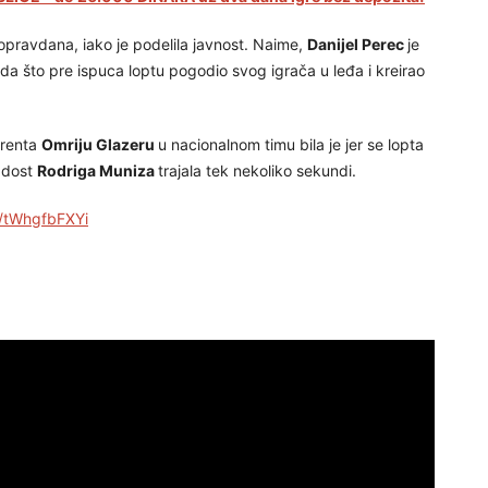
e opravdana, iako je podelila javnost. Naime,
Danijel Perec
je
 da što pre ispuca loptu pogodio svog igrača u leđa i kreirao
urenta
Omriju Glazeru
u nacionalnom timu bila je jer se lopta
radost
Rodriga Muniza
trajala tek nekoliko sekundi.
m/tWhgfbFXYi