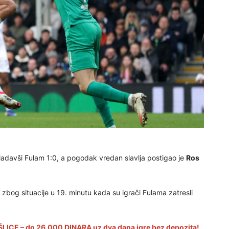
ladavši Fulam 1:0, a pogodak vredan slavlja postigao je
Ros
 zbog situacije u 19. minutu kada su igrači Fulama zatresli
LICE – do 26.000 DINARA uz dva dana igre bez depozita!