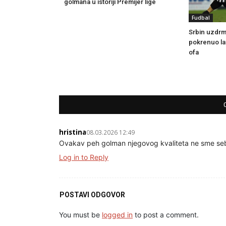
golmana u istoriji Premijer lige
Fudbal
Srbin uzdrm
pokrenuo lav
ofa
hristina
08.03.2026 12:49
Ovakav peh golman njegovog kvaliteta ne sme se
Log in to Reply
POSTAVI ODGOVOR
You must be
logged in
to post a comment.