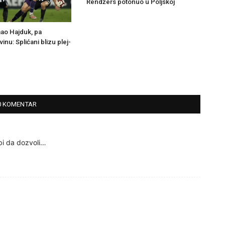
Rendžers potonuo u Poljskoj
ao Hajduk, pa
inu: Splićani blizu plej-
0 KOMENTAR
bi da dozvoli…