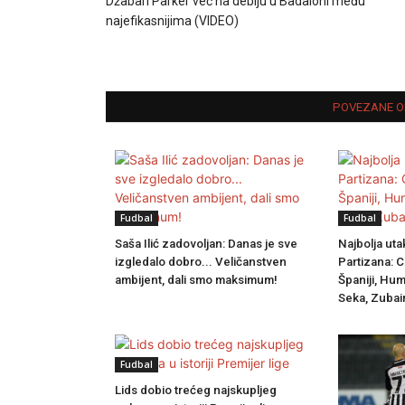
Džabari Parker već na debiju u Badaloni među
najefikasnijima (VIDEO)
POVEZANE O
Fudbal
Fudbal
Saša Ilić zadovoljan: Danas je sve
Najbolja uta
izgledalo dobro... Veličanstven
Partizana: C
ambijent, dali smo maksimum!
Španiji, Hum
Seka, Zubair
Fudbal
Lids dobio trećeg najskupljeg