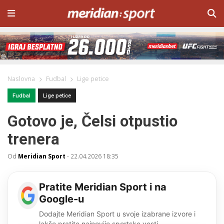
Naslovna
Fudbal
Lige petice
Fudbal
Lige petice
Gotovo je, Čelsi otpustio
trenera
Od
Meridian Sport
-
22.04.2026 18:35
Pratite Meridian Sport i na
Google-u
Dodajte Meridian Sport u svoje izabrane izvore i
lakše pratite najnovije sportske vesti.