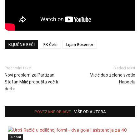
KLJUČNE REČI
FK Čelsi
Lijam Rosenior
Predhodni tekst
Sledeći tekst
Novi problem za Partizan:
Micić dao zeleno svetlo
Stefan Milić propušta večiti
Hapoelu
derbi
POVEZANE OBJAVE
VIŠE OD AUTORA
Fudbal