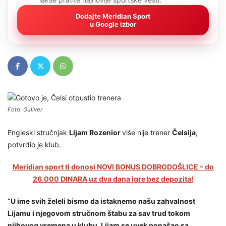
Dodajte Meridian Sport
u Google izbor
Foto: Guliver
Engleski stručnjak
Lijam Rozenior
više nije trener
Čelsija
,
potvrdio je klub.
Meridian sport ti donosi NOVI BONUS DOBRODOŠLICE – do
26.000 DINARA uz dva dana igre bez depozita!
“U ime svih želeli bismo da istaknemo našu zahvalnost
Lijamu i njegovom stručnom štabu za sav trud tokom
njihovog vremena u klubu. Lijam se uvek ponašao sa