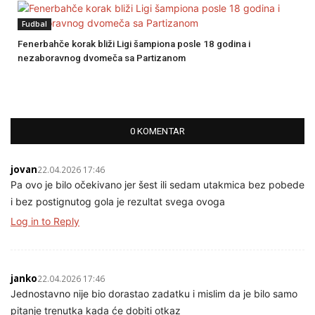
Fudbal
Fenerbahče korak bliži Ligi šampiona posle 18 godina i
nezaboravnog dvomeča sa Partizanom
0 KOMENTAR
jovan
22.04.2026 17:46
Pa ovo je bilo očekivano jer šest ili sedam utakmica bez pobede
i bez postignutog gola je rezultat svega ovoga
Log in to Reply
janko
22.04.2026 17:46
Jednostavno nije bio dorastao zadatku i mislim da je bilo samo
pitanje trenutka kada će dobiti otkaz