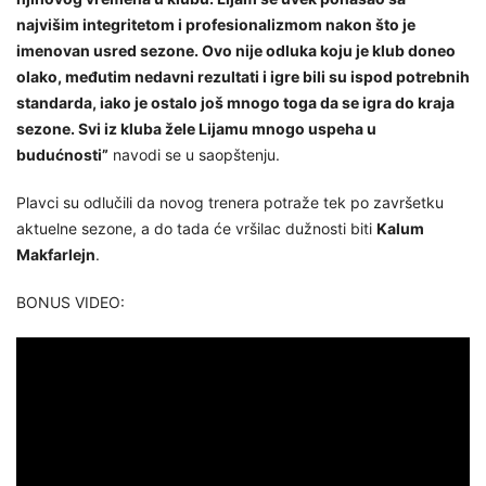
najvišim integritetom i profesionalizmom nakon što je
imenovan usred sezone. Ovo nije odluka koju je klub doneo
olako, međutim nedavni rezultati i igre bili su ispod potrebnih
standarda, iako je ostalo još mnogo toga da se igra do kraja
sezone. Svi iz kluba žele Lijamu mnogo uspeha u
budućnosti”
navodi se u saopštenju.
Plavci su odlučili da novog trenera potraže tek po završetku
aktuelne sezone, a do tada će vršilac dužnosti biti
Kalum
Makfarlejn
.
BONUS VIDEO: