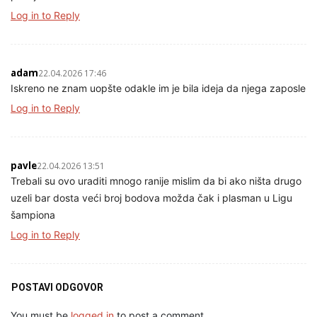
Log in to Reply
adam
22.04.2026 17:46
Iskreno ne znam uopšte odakle im je bila ideja da njega zaposle
Log in to Reply
pavle
22.04.2026 13:51
Trebali su ovo uraditi mnogo ranije mislim da bi ako ništa drugo
uzeli bar dosta veći broj bodova možda čak i plasman u Ligu
šampiona
Log in to Reply
POSTAVI ODGOVOR
You must be
logged in
to post a comment.