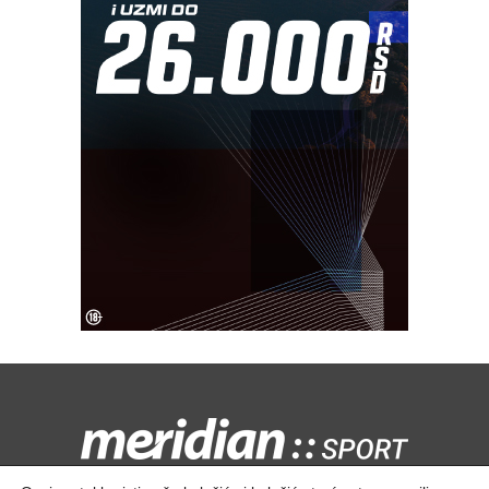
Kontaktirajte nas:
redakcija@meridiansport.rs