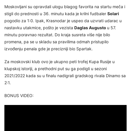
Moskovljani su opravdali ulogu blagog favorita na startu meča i
stigli do prednosti u 36. minutu kada je krilni fudbaler
Solari
pogodio za 1:0. Ipak, Krasnodar je uspeo da uzvrati udarac u
nastavku utakmice, pošto je vezista
Daglas Augusto
u 57.
minutu poravnao rezultat. Do kraja susreta više nije bilo
promena, pa se u skladu sa pravilima odmah pristupilo
izvođenju penala gde je precizniji bio Spartak.
Za moskovski klub ovo je ukupno peti trofej Kupa Rusije u
klupskoj istoriji, a prethodni put su ga podigli u sezoni
2021/2022 kada su u finalu nadigrali gradskog rivala Dinamo sa
2:1.
BONUS VIDEO: