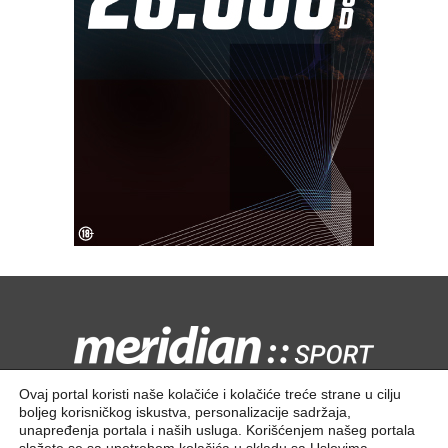
Kontaktirajte nas:
redakcija@meridiansport.rs
Ovaj portal koristi naše kolačiće i kolačiće treće strane u cilju
boljeg korisničkog iskustva, personalizacije sadržaja,
unapređenja portala i naših usluga. Korišćenjem našeg portala