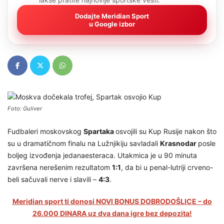
Dodajte Meridian Sport
u Google izbor
Foto: Guliver
Fudbaleri moskovskog
Spartaka
osvojili su Kup Rusije nakon što
su u dramatičnom finalu na Lužnjikiju savladali
Krasnodar
posle
boljeg izvođenja jedanaesteraca. Utakmica je u 90 minuta
završena nerešenim rezultatom
1:1
, da bi u penal-lutriji crveno-
beli sačuvali nerve i slavili –
4:3
.
Meridian sport ti donosi NOVI BONUS DOBRODOŠLICE – do
26.000 DINARA uz dva dana igre bez depozita!