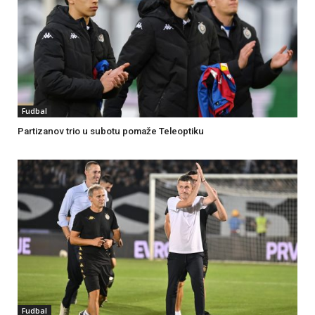
Fudbal
Partizanov trio u subotu pomaže Teleoptiku
Fudbal