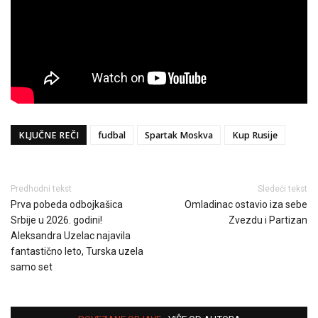
KLJUČNE REČI
fudbal
Spartak Moskva
Kup Rusije
Predhodni tekst
Sledeći tekst
Prva pobeda odbojkašica
Omladinac ostavio iza sebe
Srbije u 2026. godini!
Zvezdu i Partizan
Aleksandra Uzelac najavila
fantastično leto, Turska uzela
samo set