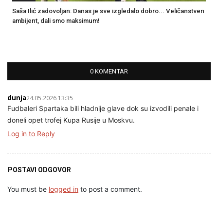
Saša Ilić zadovoljan: Danas je sve izgledalo dobro... Veličanstven
ambijent, dali smo maksimum!
0 KOMENTAR
dunja
24.05.2026 13:35
Fudbaleri Spartaka bili hladnije glave dok su izvodili penale i
doneli opet trofej Kupa Rusije u Moskvu.
Log in to Reply
POSTAVI ODGOVOR
You must be
logged in
to post a comment.