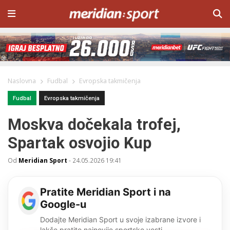
Naslovna
Fudbal
Evropska takmičenja
Fudbal
Evropska takmičenja
Moskva dočekala trofej,
Spartak osvojio Kup
Od
Meridian Sport
-
24.05.2026 19:41
Pratite Meridian Sport i na
Google-u
Dodajte Meridian Sport u svoje izabrane izvore i
lakše pratite najnovije sportske vesti.