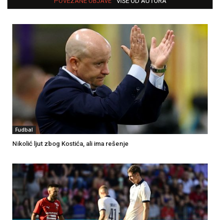
POVEZANE OBJAVE
VIŠE OD AUTORA
Fudbal
Nikolić ljut zbog Kostića, ali ima rešenje