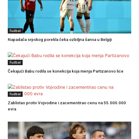
Fudbal
Napadača srpskog porekla čeka ozbiljna šansa u Belgiji
Fudbal
Čekajući Babu rodila se konekcija koja menja Partizanovo lice
Fudbal
Zablistao protiv Vojvodine i zacementirao cenu na 55.000.000
evra