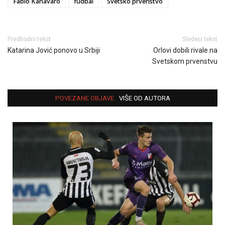
Fabio Kanavaro
fudbal
Svetsko prvenstvo
Predhodni tekst
Sledeći tekst
Katarina Jović ponovo u Srbiji
Orlovi dobili rivale na
Svetskom prvenstvu
POVEZANE OBJAVE
VIŠE OD AUTORA