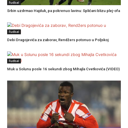
Fudbal
Srbin uzdrmao Hajduk, pa pokrenuo lavinu: Splićani blizu plej-ofa
Fudbal
Debi Dragojevića za zaborav, Rendžers potonuo u Poljskoj
Fudbal
Muk u Solunu posle 16 sekundi zbog Mihajla Cvetkovića (VIDEO)