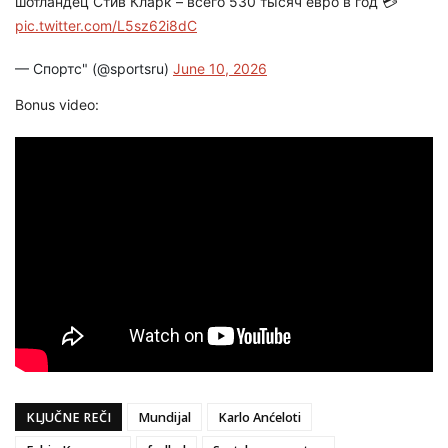
шотландец Стив Кларк – всего 530 тысяч евро в год 💳
pic.twitter.com/L5sz62i8dC
— Спортс" (@sportsru)
June 10, 2026
Bonus video:
KLJUČNE REČI
Mundijal
Karlo Anćeloti