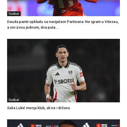
Fudbal
Dauda pamti opkladu sa navijačem Partizana: Ne igram u Viteseu,
a oni zovu jednom, dva puta...
Fudbal
Saša Lukić menja klub, ali ne i državu