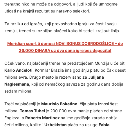
trenutno niko ne može da odgovori, a ljudi koji će umnogme
uticati na krajnji rezultat su naravno selektori.
Za razliku od igrača, koji prevashodno igraju za čast i svoju
zemlju, treneri su ozbiljno plaćeni kako bi sedeli kraj aut linija.
Meridian sport ti donosi NOVI BONUS DOBRODOŠLICE – do
26.000 DINARA uz dva dana igre bez depozita!
Očekivano, najplaćeniji trener na predstojećem Mundijalu će biti
Karlo Anćeloti
. Kormilar Brazila ima godišnju platu od čak deset
miliona evra. Drugo mesto je rezervisano za
Julijana
Naglesmana
, koji od nemačkog saveza za godinu dana dobija
sedam miliona.
Treći najplaćeniji je
Maurisio Poketino
, čija plata iznosi šest
miliona.
Tomas Tuhel
je 200.000 evra manje plaćen od strane
Engleza, a
Roberto Martinez
na ime godišnje zarada dobija
četiri miliona, koliko i
Uzbekistan
plaća za usluge
Fabia