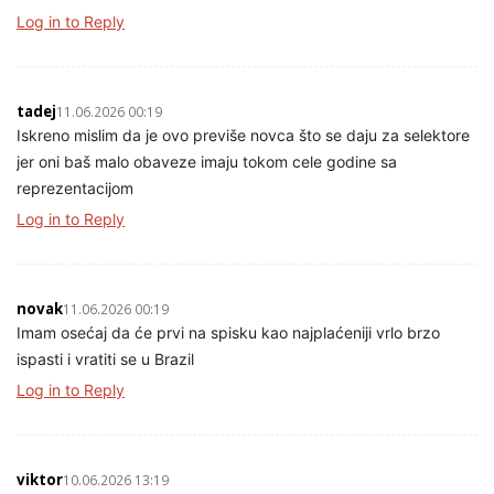
Log in to Reply
tadej
11.06.2026 00:19
Iskreno mislim da je ovo previše novca što se daju za selektore
jer oni baš malo obaveze imaju tokom cele godine sa
reprezentacijom
Log in to Reply
novak
11.06.2026 00:19
Imam osećaj da će prvi na spisku kao najplaćeniji vrlo brzo
ispasti i vratiti se u Brazil
Log in to Reply
viktor
10.06.2026 13:19