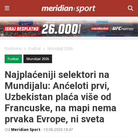
Naslovna
Fudbal
Mundijal 2026
Fudbal
Mundijal 2026
Najplaćeniji selektori na
Mundijalu: Anćeloti prvi,
Uzbekistan plaća više od
Francuske, na mapi nema
prvaka Evrope, ni sveta
Od
Meridian Sport
-
10.06.2026 18:47