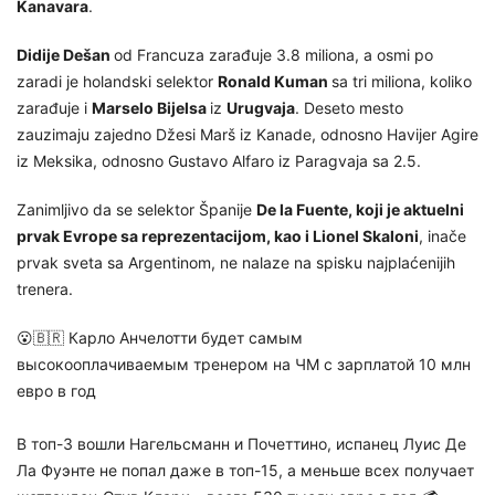
Kanavara
.
Didije Dešan
od Francuza zarađuje 3.8 miliona, a osmi po
zaradi je holandski selektor
Ronald Kuman
sa tri miliona, koliko
zarađuje i
Marselo Bijelsa
iz
Urugvaja
. Deseto mesto
zauzimaju zajedno Džesi Marš iz Kanade, odnosno Havijer Agire
iz Meksika, odnosno Gustavo Alfaro iz Paragvaja sa 2.5.
Zanimljivo da se selektor Španije
De la Fuente, koji je aktuelni
prvak Evrope sa reprezentacijom, kao i Lionel Skaloni
, inače
prvak sveta sa Argentinom, ne nalaze na spisku najplaćenijih
trenera.
😮🇧🇷 Карло Анчелотти будет самым
высокооплачиваемым тренером на ЧМ с зарплатой 10 млн
евро в год
В топ-3 вошли Нагельсманн и Почеттино, испанец Луис Де
Ла Фуэнте не попал даже в топ-15, а меньше всех получает