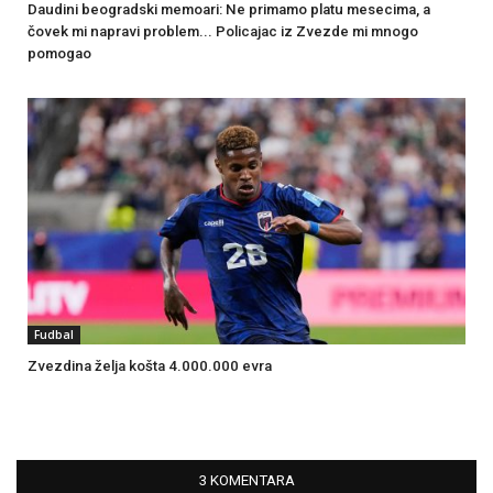
Daudini beogradski memoari: Ne primamo platu mesecima, a
čovek mi napravi problem... Policajac iz Zvezde mi mnogo
pomogao
Fudbal
Zvezdina želja košta 4.000.000 evra
3 KOMENTARA