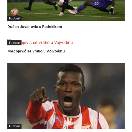
Fudbal
Dušan Jovanović u Radničkom
Fudbal
Medojević se vratio u Vojvodinu
Fudbal