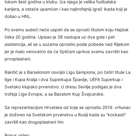
tokom šest godina u klubu. Iza njega je velika fudbalska
karijera, a ostaće upamćen i kao najtrofejniji igrač ikada koji je
došao u HNL.
Po svemu sudeći neće uspeti da se oprosti titulom koju Hajduk
čeka 20 godina. Upisao je 38 nastupa uz dva gola i pet
asistencija, ali se u suzama oprostio posle pobede nad Rijekom
jer je malo verovatno da će Splićani uprkos svemu završiti kao
prvoplasirani.
Rakitić je s Barselonom osvojio Ligu šampiona, po četiri titule La
lige i Kupa Kralja i dva Superkupa Španije, UEFA Superkup i
Svetsko klupsko prvenstvo. U dresu Sevilje podigao je dva
trofeja Lige Evrope, a sa Bazelom Kup Švajcarske.
Sa reprezentacijom Hrvatske od koje se oprostio 2019. vrhunac
je doživeo na Svetskom prvenstvu u Rusiji kada su “kockasti”
završili kao drugoplasirani tim.
Bonus video: