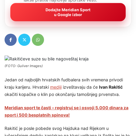
Dodajte Meridian Sport
u Google izbor
(FOTO: Guliver Images)
Jedan od najboljih hrvatskih fudbalera svih vremena privodi
kraju karijeru. Hrvatski
mediji
izveštavaju da će
Ivan Rakitić
okačiti kopačke o klin po okončanju tamošnjeg prvenstva.
Meridian sport te časti – registruj se i osvoji 5.000 dinara za
sport i 500 besplatnih spinova!
Rakitić je posle pobede svog Hajduka nad Rijekom u
jučerašnjem derbiju zaplakao na klupi velikana iz Splita jer je to