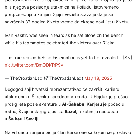
bila njegova poslednja utakmica na Poljudu, istovremeno
pretposlednja u karijeri. Sjajni vezista stava je da je sa
navršenih 37 godina života vreme da okrene novi list u životu.
Ivan Rakitić was seen in tears as he sat alone on the bench
while his teammates celebrated the victory over Rijeka.
The true reason behind his emotion is yet to be revealed… [SN]
pic.twitter.com/BmODkTrP9v
— TheCroatianLad (@TheCroatianLad)
May 18, 2025
Dugogodišnji hrvatski reprezentativac će završiti karijeru
utakmicom u Šibeniku narednog vikenda. U Hajduk je prešao
prošlg leta posle avanture u
Al-Šababu
. Karijeru je počeo u
rodnoj Švajcarskoj igrajući za
Bazel
, a zatim je nastupao
u
Šalkeu
i
Sevilji
.
Na vrhuncu karijere bio je član Barselone sa kojom se proslavio