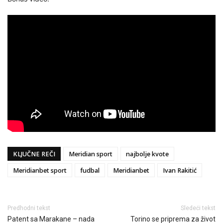
KLJUČNE REČI
Meridian sport
najbolje kvote
Meridianbet sport
fudbal
Meridianbet
Ivan Rakitić
Predhodni tekst
Sledeći tekst
Patent sa Marakane – nada
Torino se priprema za život