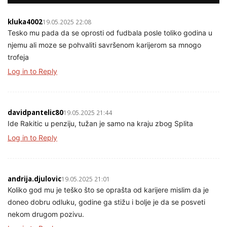
kluka4002
19.05.2025 22:08
Tesko mu pada da se oprosti od fudbala posle toliko godina u
njemu ali moze se pohvaliti savršenom karijerom sa mnogo
trofeja
Log in to Reply
davidpantelic80
19.05.2025 21:44
Ide Rakitic u penziju, tužan je samo na kraju zbog Splita
Log in to Reply
andrija.djulovic
19.05.2025 21:01
Koliko god mu je teško što se oprašta od karijere mislim da je
doneo dobru odluku, godine ga stižu i bolje je da se posveti
nekom drugom pozivu.