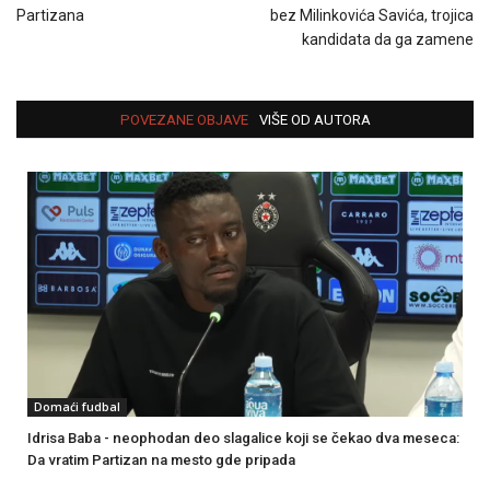
Partizana
bez Milinkovića Savića, trojica
kandidata da ga zamene
POVEZANE OBJAVE
VIŠE OD AUTORA
Domaći fudbal
Idrisa Baba - neophodan deo slagalice koji se čekao dva meseca:
Da vratim Partizan na mesto gde pripada