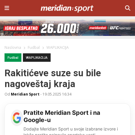
Naslovna
Fudbal
WAPLIKACIJA
Fudbal
WAPLIKACIJA
Rakitićeve suze su bile
nagoveštaj kraja
Od
Meridian Sport
-
19.05.2025 16:34
Pratite Meridian Sport i na
Google-u
Dodajte Meridian Sport u svoje izabrane izvore i
lakše pratite najnovije sportske vesti.