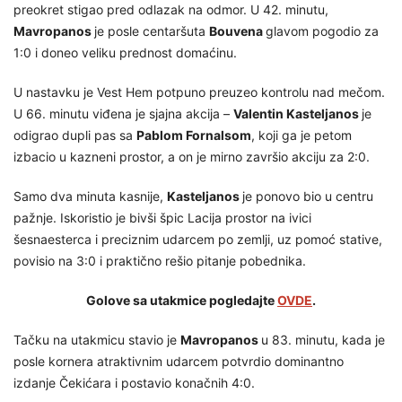
preokret stigao pred odlazak na odmor. U 42. minutu,
Mavropanos
je posle centaršuta
Bouvena
glavom pogodio za
1:0 i doneo veliku prednost domaćinu.
U nastavku je Vest Hem potpuno preuzeo kontrolu nad mečom.
U 66. minutu viđena je sjajna akcija –
Valentin Kasteljanos
je
odigrao dupli pas sa
Pablom Fornalsom
, koji ga je petom
izbacio u kazneni prostor, a on je mirno završio akciju za 2:0.
Samo dva minuta kasnije,
Kasteljanos
je ponovo bio u centru
pažnje. Iskoristio je bivši špic Lacija prostor na ivici
šesnaesterca i preciznim udarcem po zemlji, uz pomoć stative,
povisio na 3:0 i praktično rešio pitanje pobednika.
Golove sa utakmice pogledajte
OVDE
.
Tačku na utakmicu stavio je
Mavropanos
u 83. minutu, kada je
posle kornera atraktivnim udarcem potvrdio dominantno
izdanje Čekićara i postavio konačnih 4:0.