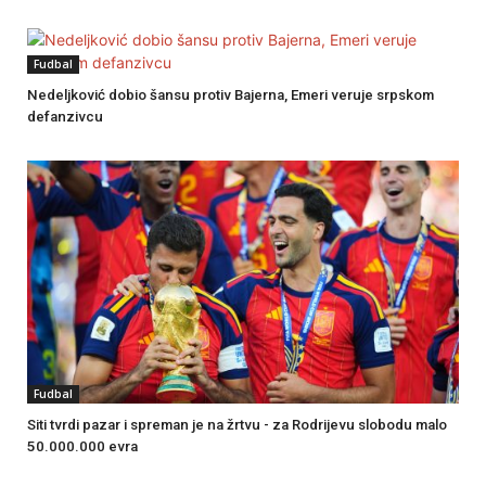
Fudbal
Nedeljković dobio šansu protiv Bajerna, Emeri veruje srpskom
defanzivcu
Fudbal
Siti tvrdi pazar i spreman je na žrtvu - za Rodrijevu slobodu malo
50.000.000 evra