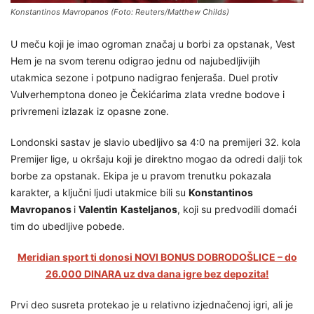
Konstantinos Mavropanos (Foto: Reuters/Matthew Childs)
U meču koji je imao ogroman značaj u borbi za opstanak, Vest
Hem je na svom terenu odigrao jednu od najubedljivijih
utakmica sezone i potpuno nadigrao fenjeraša. Duel protiv
Vulverhemptona doneo je Čekićarima zlata vredne bodove i
privremeni izlazak iz opasne zone.
Londonski sastav je slavio ubedljivo sa 4:0 na premijeri 32. kola
Premijer lige, u okršaju koji je direktno mogao da odredi dalji tok
borbe za opstanak. Ekipa je u pravom trenutku pokazala
karakter, a ključni ljudi utakmice bili su
Konstantinos
Mavropanos
i
Valentin
Kasteljanos
, koji su predvodili domaći
tim do ubedljive pobede.
Meridian sport ti donosi NOVI BONUS DOBRODOŠLICE – do
26.000 DINARA uz dva dana igre bez depozita!
Prvi deo susreta protekao je u relativno izjednačenoj igri, ali je