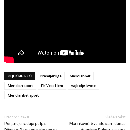
KLJUČNE REČI
Premijer liga
Meridianbet
Meridian sport
FK Vest Hem
najbolje kvote
Meridianbet sport
Predhodni tekst
Sledeći tekst
Penjaroju raduje potpis
Marinković: Sve što sam danas