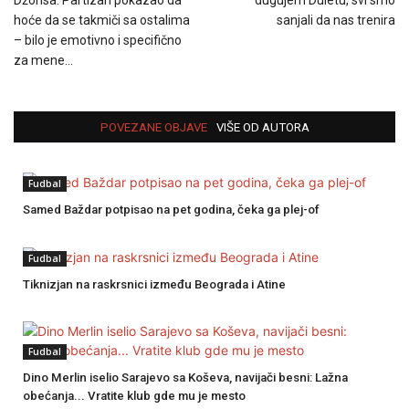
Džonsa: Partizan pokazao da
dugujem Duletu, svi smo
hoće da se takmiči sa ostalima
sanjali da nas trenira
– bilo je emotivno i specifično
za mene…
POVEZANE OBJAVE
VIŠE OD AUTORA
Fudbal
Samed Baždar potpisao na pet godina, čeka ga plej-of
Fudbal
Tiknizjan na raskrsnici između Beograda i Atine
Fudbal
Dino Merlin iselio Sarajevo sa Koševa, navijači besni: Lažna
obećanja... Vratite klub gde mu je mesto