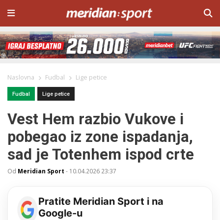
Naslovna
Fudbal
Lige petice
Fudbal
Lige petice
Vest Hem razbio Vukove i
pobegao iz zone ispadanja,
sad je Totenhem ispod crte
Od
Meridian Sport
-
10.04.2026 23:37
Pratite Meridian Sport i na
Google-u