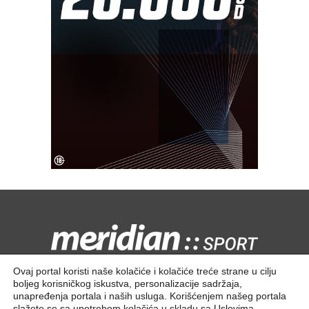
Kontaktirajte nas:
redakcija@meridiansport.rs
Ovaj portal koristi naše kolačiće i kolačiće treće strane u cilju
boljeg korisničkog iskustva, personalizacije sadržaja,
unapređenja portala i naših usluga. Korišćenjem našeg portala
slažete se sa upotrebom kolačića u skladu sa
Uslovima