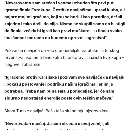
“
Neverovatno sam srećan i veoma uzbuđen što prvi put
igramo finale Evrokupa. Čestitke navijačima, upravi kluba, ali
najpre mojim igračima, koji su se boriili kao porodica, držali
zajedno i tako došli do cilja. Nismo se skupili samo da bi stigli
do finala, već da bi igrali kao pravi muškarci – u finalu svako
ima šanse i moramo da budemo oprezni i agresivni
“.
Pozvao je navijače da već u ponedeljak, na utakmici turskog
prvenstva, ispune tribine kako bi pozdravili finaliste Evrokupa –
njegove izabranike.
“
Igraćemo protiv Karšijake i pozivam sve navijače da navijaju
i pokažu poštovanje i podršku našim igračima, jer im je
potrebna. Treba nam puna sala u ponedeljak, jer će nam
sigurno nedostajati energije posle ovih teških mečeva
.”
Širom Turske navijači Bešiktaša skandiraju njegovo ime.
“
Neverovatan osećaj. Ja sam stranac u ovoj zemlji, ali