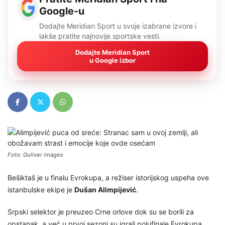
Google-u
Dodajte Meridian Sport u svoje izabrane izvore i
lakše pratite najnovije sportske vesti.
Dodajte Meridian Sport
u Google izbor
Foto: Guliver images
Bešiktaš je u finalu Evrokupa, a režiser istorijskog uspeha ove
istanbulske ekipe je
Dušan Alimpijević
.
Srpski selektor je preuzeo Crne orlove dok su se borili za
opstanak, a već u prvoj sezoni su igrali polufinale Evrokupa,