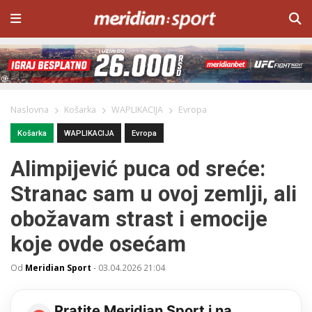
Naslovna
Košarka
WAPLIKACIJA
Evropa
Košarka
WAPLIKACIJA
Evropa
Alimpijević puca od sreće:
Stranac sam u ovoj zemlji, ali
obožavam strast i emocije
koje ovde osećam
Od
Meridian Sport
-
03.04.2026 21:04
Pratite Meridian Sport i na