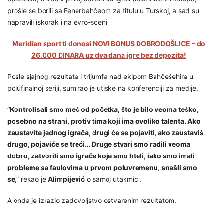
prošle se borili sa Fenerbahčeom za titulu u Turskoj, a sad su
napravili iskorak i na evro-sceni.
Meridian sport ti donosi NOVI BONUS DOBRODOŠLICE – do
26.000 DINARA uz dva dana igre bez depozita!
Posle sjajnog rezultata i trijumfa nad ekipom Bahčešehira u
polufinalnoj seriji, sumirao je utiske na konferenciji za medije.
“
Kontrolisali smo meč od početka, što je bilo veoma teško,
posebno na strani, protiv tima koji ima ovoliko talenta. Ako
zaustavite jednog igrača, drugi će se pojaviti, ako zaustaviš
drugo, pojaviće se treći… Druge stvari smo radili veoma
dobro, zatvorili smo igrače koje smo hteli, iako smo imali
probleme sa faulovima u prvom poluvremenu, snašli smo
se
,” rekao je
Alimpijević
o samoj utakmici.
A onda je izrazio zadovoljstvo ostvarenim rezultatom.