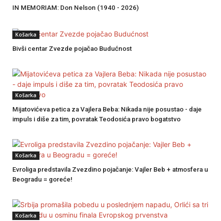
IN MEMORIAM: Don Nelson (1940 - 2026)
Košarka
Bivši centar Zvezde pojačao Budućnost
Košarka
Mijatovićeva petica za Vajlera Beba: Nikada nije posustao - daje
impuls i diše za tim, povratak Teodosića pravo bogatstvo
Košarka
Evroliga predstavila Zvezdino pojačanje: Vajler Beb + atmosfera u
Beogradu = goreće!
Košarka