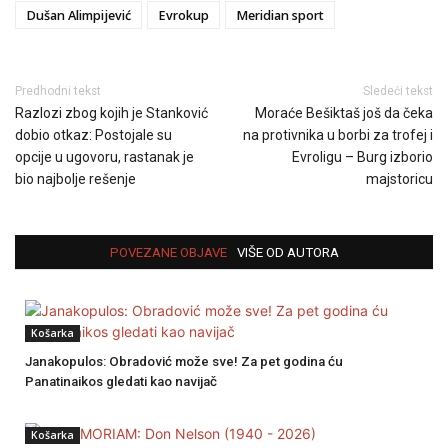
Dušan Alimpijević
Evrokup
Meridian sport
Predhodni tekst
Sledeći tekst
Razlozi zbog kojih je Stanković
Moraće Bešiktaš još da čeka
dobio otkaz: Postojale su
na protivnika u borbi za trofej i
opcije u ugovoru, rastanak je
Evroligu – Burg izborio
bio najbolje rešenje
majstoricu
POVEZANE OBJAVE
VIŠE OD AUTORA
Košarka
Janakopulos: Obradović može sve! Za pet godina ću
Panatinaikos gledati kao navijač
Košarka