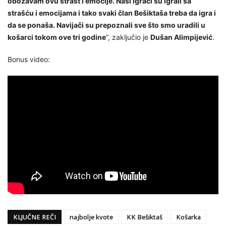
obožavam ovu strast i emocije. Naši igrači su igrali sa
strašću i emocijama i tako svaki član Bešiktaša treba da igra i
da se ponaša. Navijači su prepoznali sve što smo uradili u
košarci tokom ove tri godine
“, zaključio je
Dušan Alimpijević
.
Bonus video:
KLJUČNE REČI
najbolje kvote
KK Bešiktaš
Košarka