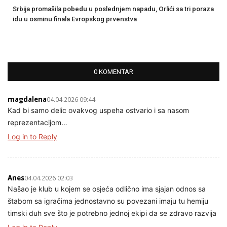
Srbija promašila pobedu u poslednjem napadu, Orlići sa tri poraza
idu u osminu finala Evropskog prvenstva
0 KOMENTAR
magdalena
04.04.2026 09:44
Kad bi samo delic ovakvog uspeha ostvario i sa nasom
reprezentacijom…
Log in to Reply
Anes
04.04.2026 02:03
Našao je klub u kojem se osjeća odlično ima sjajan odnos sa
štabom sa igračima jednostavno su povezani imaju tu hemiju
timski duh sve što je potrebno jednoj ekipi da se zdravo razvija