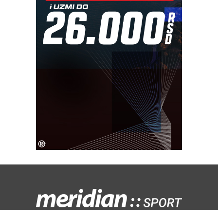
Kontaktirajte nas:
redakcija@meridiansport.rs