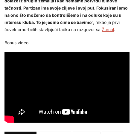
dolaze iz drugih zemalja i kad nemamo potvrdu njihove
tačnosti. Partizan ima svoje ciljeve i svoj put. Fokusirani smo
na ono što možemo da kontrolišemo i na odluke koje su u
interesu kluba. To je jedino čime se bavimo
”, rekao je prvi
čovek crno-belih stavljajući tačku na razgovor sa
Žurnal
.
Bonus video: