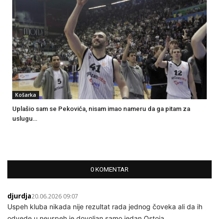
Košarka
Uplašio sam se Pekovića, nisam imao nameru da ga pitam za
uslugu…
0 KOMENTAR
djurdja
20.06.2026 09:07
Uspeh kluba nikada nije rezultat rada jednog čoveka ali da ih
odvede u neuspeh je dovoljan samo jedan Ostoja.