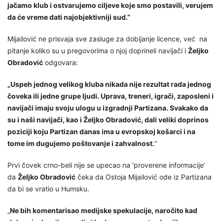
jačamo klub i ostvarujemo ciljeve koje smo postavili, verujem
da će vreme dati najobjektivniji sud.”
Mijailović ne prisvaja sve zasluge za dobijanje licence, već na
pitanje koliko su u pregovorima o njoj doprineli navijači i
Željko
Obradović
odgovara:
„Uspeh jednog velikog kluba nikada nije rezultat rada jednog
čoveka ili jedne grupe ljudi. Uprava, treneri, igrači, zaposleni i
navijači imaju svoju ulogu u izgradnji Partizana. Svakako da
su i naši navijači, kao i Željko Obradović, dali veliki doprinos
poziciji koju Partizan danas ima u evropskoj košarci i na
tome im dugujemo poštovanje i zahvalnost.
”
Prvi čovek crno-beli nije se upecao na ‘proverene informacije’
da
Željko Obradović
čeka da Ostoja Mijailović ode iz Partizana
da bi se vratio u Humsku.
„
Ne bih komentarisao medijske spekulacije, naročito kad