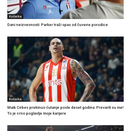
Košarka
Dani neizvesnosti: Parker traži spas od čuvene porodice
Košarka
Maik Cirbes prekinuo ćutanje posle deset godina: Prevarili su me!
To je crno poglavlje moje karijere