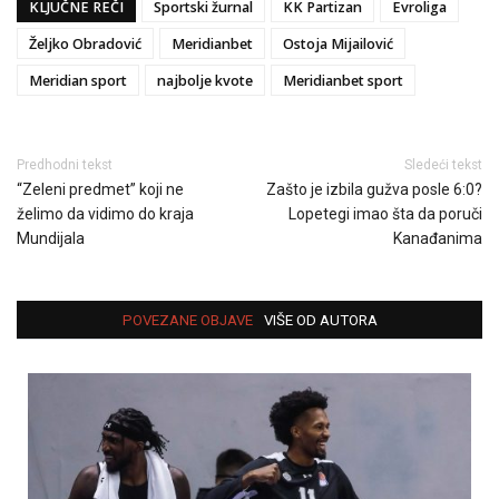
KLJUČNE REČI
Sportski žurnal
KK Partizan
Evroliga
Željko Obradović
Meridianbet
Ostoja Mijailović
Meridian sport
najbolje kvote
Meridianbet sport
Predhodni tekst
Sledeći tekst
“Zeleni predmet” koji ne
Zašto je izbila gužva posle 6:0?
želimo da vidimo do kraja
Lopetegi imao šta da poruči
Mundijala
Kanađanima
POVEZANE OBJAVE
VIŠE OD AUTORA