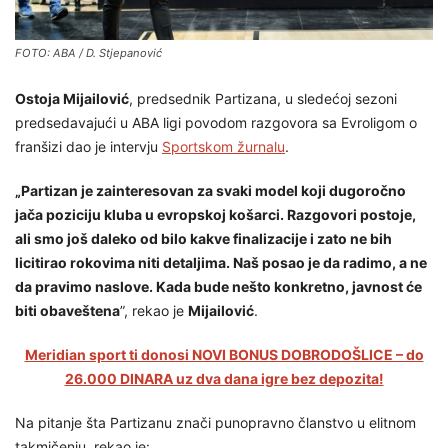
FOTO: ABA / D. Stjepanović
Ostoja Mijailović
, predsednik Partizana, u sledećoj sezoni
predsedavajući u ABA ligi povodom razgovora sa Evroligom o
franšizi dao je intervju
Sportskom žurnalu
.
„Partizan je zainteresovan za svaki model koji dugoročno
jača poziciju kluba u evropskoj košarci. Razgovori postoje,
ali smo još daleko od bilo kakve finalizacije i zato ne bih
licitirao rokovima niti detaljima. Naš posao je da radimo, a ne
da pravimo naslove. Kada bude nešto konkretno, javnost će
biti obaveštena
”, rekao je
Mijailović
.
Meridian sport ti donosi NOVI BONUS DOBRODOŠLICE – do
26.000 DINARA uz dva dana igre bez depozita!
Na pitanje šta Partizanu znači punopravno članstvo u elitnom
takmičenju, rekao je: