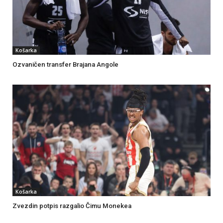
Košarka
Ozvaničen transfer Brajana Angole
Košarka
Zvezdin potpis razgalio Čimu Monekea