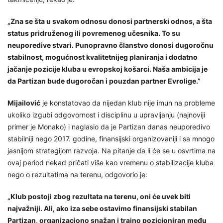
„Zna se šta u svakom odnosu donosi partnerski odnos, a šta
status pridruženog ili povremenog učesnika. To su
neuporedive stvari. Punopravno članstvo donosi dugoročnu
stabilnost, mogućnost kvalitetnijeg planiranja i dodatno
jačanje pozicije kluba u evropskoj košarci. Naša ambicija je
da Partizan bude dugoročan i pouzdan partner Evrolige.”
Mijailović
je konstatovao da nijedan klub nije imun na probleme
ukoliko izgubi odgovornost i disciplinu u upravljanju (najnoviji
primer je Monako) i naglasio da je Partizan danas neuporedivo
stabilniji nego 2017. godine, finansijski organizovaniji i sa mnogo
jasnijom strategijom razvoja. Na pitanje da li će se u osvrtima na
ovaj period nekad pričati više kao vremenu o stabilizacije kluba
nego o rezultatima na terenu, odgovorio je:
„Klub postoji zbog rezultata na terenu, oni će uvek biti
najvažniji. Ali, ako iza sebe ostavimo finansijski stabilan
Partizan, organizaciono snažan i trajno pozicioniran među