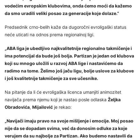
vodećim evropskim klubovima, onda ćemo moći da kažemo
da smo uradili veliki posao za generacije koje dolaze.”
Predsednik crno-belih kaže da dugoročni evroligaški status
neće uticati na odnos prema regionalnoj ligi.
„ABA liga je ubedljivo najkvalitetnije regionalno takmičenje i
ima potencijal da bude još bolja. Partizan je jedan od klubova
koji su mnogo uložili u razvoj ABA lige i nastavićemo da
radimo na tome. Želimo još jaču ligu, bolje uslove za klubove
i još kvalitetnije takmičenje za sve učesnike.
Na pitanje da li će evroligaška licenca umanjiti animozitet
navijača prema njemu koji je nastao posle odlaska
Željka
Obradovića
,
Mijailović
je rekao:
„Navijači imaju pravo na svoje mišljenje i emocije. Moj posao
nije da se dopadam svima, već da donosim odluke za koje
verujem da su najbolje za Partizan. Ako budemo nastavili da