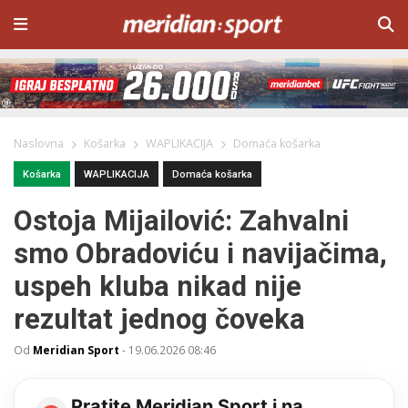
Naslovna
Košarka
WAPLIKACIJA
Domaća košarka
Košarka
WAPLIKACIJA
Domaća košarka
Ostoja Mijailović: Zahvalni
smo Obradoviću i navijačima,
uspeh kluba nikad nije
rezultat jednog čoveka
Od
Meridian Sport
-
19.06.2026 08:46
Pratite Meridian Sport i na