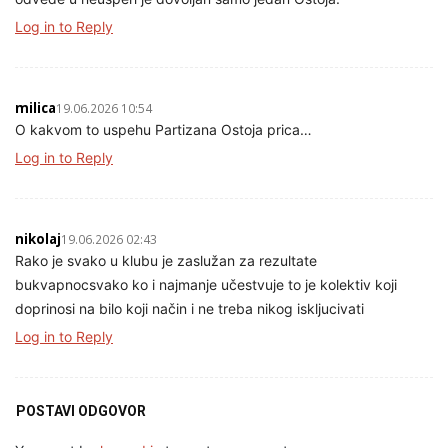
Log in to Reply
milica
19.06.2026 10:54
O kakvom to uspehu Partizana Ostoja prica…
Log in to Reply
nikolaj
19.06.2026 02:43
Rako je svako u klubu je zaslužan za rezultate
bukvapnocsvako ko i najmanje učestvuje to je kolektiv koji
doprinosi na bilo koji način i ne treba nikog iskljucivati
Log in to Reply
POSTAVI ODGOVOR