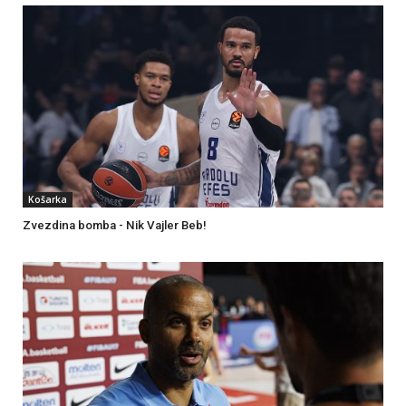
Košarka
Zvezdina bomba - Nik Vajler Beb!