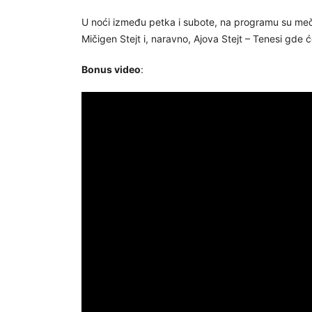
U noći između petka i subote, na programu su meč
Mičigen Stejt i, naravno, Ajova Stejt – Tenesi gde ć
Bonus video
: