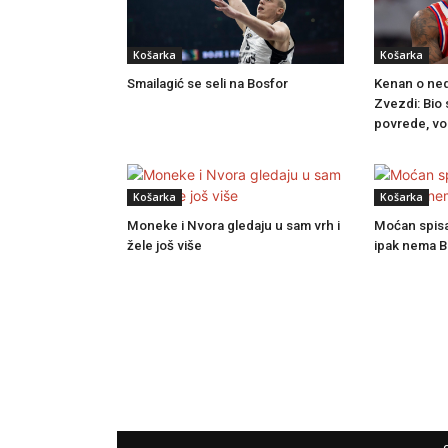
Košarka
Košarka
Smailagić se seli na Bosfor
Kenan o ne
Zvezdi: Bio
povrede, vo
Košarka
Košarka
Moneke i Nvora gledaju u sam vrh i
Moćan spisak
žele još više
ipak nema 