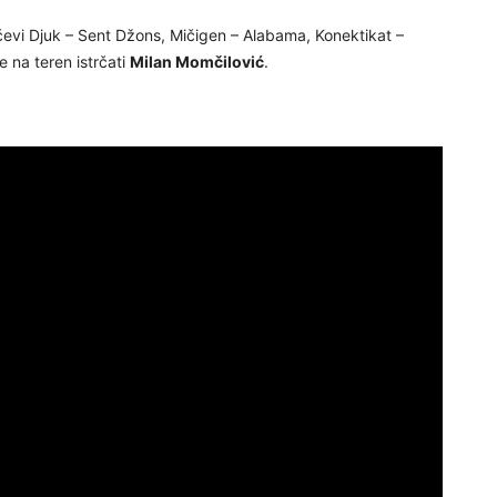
evi Djuk – Sent Džons, Mičigen – Alabama, Konektikat –
e na teren istrčati
Milan Momčilović
.