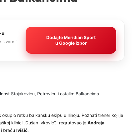
-u
Dodajte Meridian Sport
 izvore i
u Google izbor
s okupio retku balkansku ekipu u Ilinoju. Poznati trener koji je
škoj klinici „Dušan Ivković“, regrutovao je
Andreja
i braću
Ivišić
.