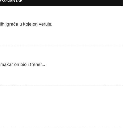
0 KOMENTAR
h igrača u koje on veruje.
makar on bio i trener…