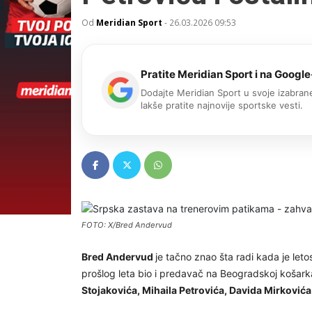
Od
Meridian Sport
-
26.03.2026 09:53
Pratite Meridian Sport i na Google
Dodajte Meridian Sport u svoje izabrane
lakše pratite najnovije sportske vesti.
FOTO: X/Bred Andervud
Bred Andervud
je tačno znao šta radi kada je leto
prošlog leta bio i predavač na Beogradskoj košarka
Stojakovića, Mihaila Petrovića, Davida Mirkovića