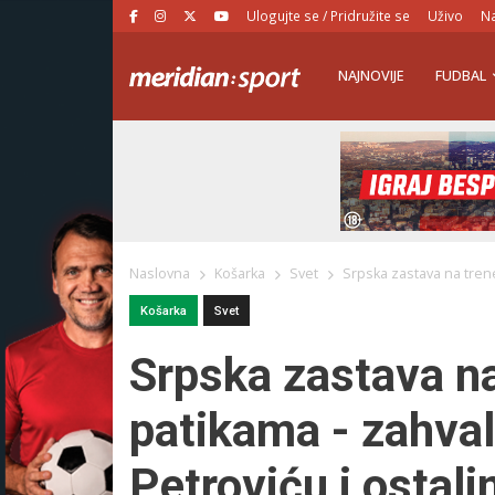
Ulogujte se / Pridružite se
Uživo
Na
NAJNOVIJE
FUDBAL
Naslovna
Košarka
Svet
Srpska zastava na trene
Košarka
Svet
Srpska zastava n
patikama - zahval
Petroviću i ostal