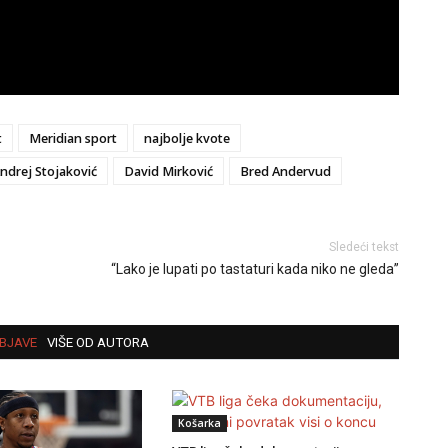
t
Meridian sport
najbolje kvote
ndrej Stojaković
David Mirković
Bred Andervud
Sledeći tekst
“Lako je lupati po tastaturi kada niko ne gleda”
BJAVE
VIŠE OD AUTORA
Košarka