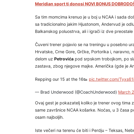
Meridian sport ti donosi NOVI BONUS DOBRODOŠ
Sa tim momcima krenuo je u boj u NCAA i sada doša
sa tradicionalno jakim Hjustonom, Andervud je odlu
Balkanskog poluostrva, ali i igrači iz dve preostale
Čuveni trener pojavio se na treningu u posebno u
Hrvatske, Crne Gore, Grčke, Portorika i, naravno, n
delom uz
Petrovića
pod srpskom trobojkom, po s
zastava, zbog njegove majke. Američka (gde je Andr
Repping our 15 at the 16👟
pic.twitter.com/Tyxs6
— Brad Underwood (@CoachUnderwood)
March 2
Ovaj gest je pokazatelj koliko je trener ovog tima
same završnice NCAA košarke. Noćas, u 3 časa p
osam najboljih.
Iste večeri na terenu će biti i Perdju – Teksas, Ne