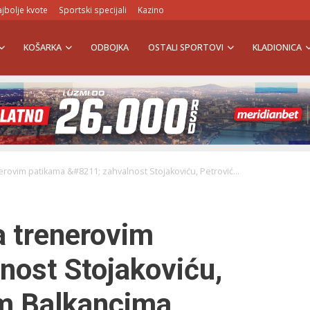
jbolje kvote
Sportski specijali
Kazino
KOŠARKA
ODBOJKA
OSTALI SPORTOVI
KLADIONICA
rovim patikama &#8211; zahvalnost Stojakoviću, Petrović...
a trenerovim
nost Stojakoviću,
im Balkancima