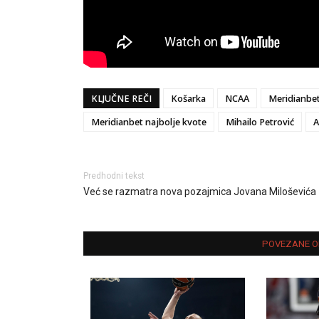
KLJUČNE REČI
Košarka
NCAA
Meridianbe
Meridianbet najbolje kvote
Mihailo Petrović
A
Predhodni tekst
Već se razmatra nova pozajmica Jovana Miloševića
POVEZANE O