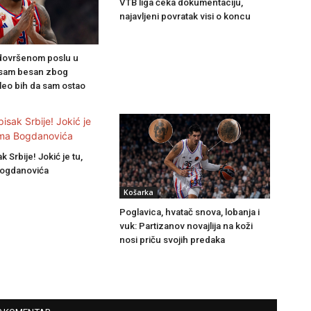
VTB liga čeka dokumentaciju,
najavljeni povratak visi o koncu
dovršenom poslu u
 sam besan zbog
leo bih da sam ostao
 Srbije! Jokić je tu,
Bogdanovića
Košarka
Poglavica, hvatač snova, lobanja i
vuk: Partizanov novajlija na koži
nosi priču svojih predaka