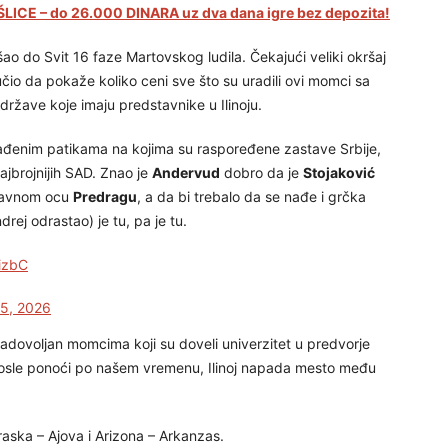
LICE – do 26.000 DINARA uz dva dana igre bez depozita!
o do Svit 16 faze Martovskog ludila. Čekajući veliki okršaj
čio da pokaže koliko ceni sve što su uradili ovi momci sa
 države koje imaju predstavnike u Ilinoju.
rađenim patikama na kojima su raspoređene zastave Srbije,
ajbrojnijih SAD. Znao je
Andervud
dobro da je
Stojaković
lavnom ocu
Predragu
, a da bi trebalo da se nađe i grčka
ej odrastao) je tu, pa je tu.
1izbC
5, 2026
 zadovoljan momcima koji su doveli univerzitet u predvorje
osle ponoći po našem vremenu, Ilinoj napada mesto među
braska – Ajova i Arizona – Arkanzas.