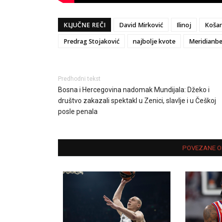
KLJUČNE REČI
David Mirković
Ilinoj
Košar
Predrag Stojaković
najbolje kvote
Meridianbe
Predhodni tekst
Bosna i Hercegovina nadomak Mundijala: Džeko i
društvo zakazali spektakl u Zenici, slavlje i u Češkoj
posle penala
POVEZANE O