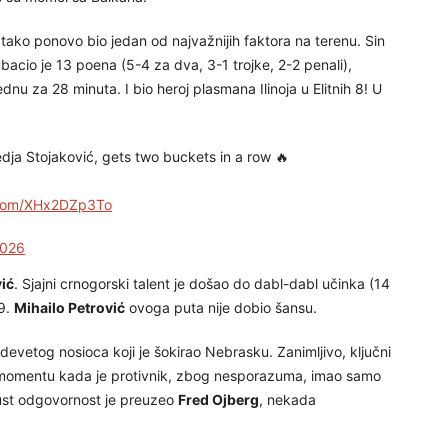
o tako ponovo bio jedan od najvažnijih faktora na terenu. Sin
bacio je 13 poena (5-4 za dva, 3-1 trojke, 2-2 penali),
ednu za 28 minuta. I bio heroj plasmana Ilinoja u Elitnih 8! U
ja Stojaković, gets two buckets in a row 🔥
r.com/XHx2DZp3To
2026
ić
. Sjajni crnogorski talent je došao do dabl-dabl učinka (14
9.
Mihailo Petrović
ovoga puta nije dobio šansu.
e, devetog nosioca koji je šokirao Nebrasku. Zanimljivo, ključni
 u momentu kada je protivnik, zbog nesporazuma, imao samo
ust odgovornost je preuzeo
Fred Ojberg
, nekada