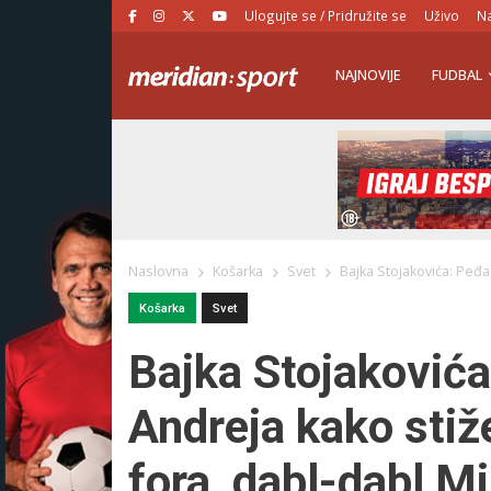
Ulogujte se / Pridružite se
Uživo
Na
NAJNOVIJE
FUDBAL
Naslovna
Košarka
Svet
Bajka Stojakovića: Peđa 
Košarka
Svet
Bajka Stojaković
Andreja kako stiže
fora, dabl-dabl M