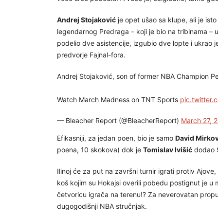
Andrej Stojaković
je opet ušao sa klupe, ali je ist
legendarnog Predraga – koji je bio na tribinama – u
podelio dve asistencije, izgubio dve lopte i ukrao j
predvorje Fajnal-fora.
Andrej Stojaković, son of former NBA Champion Ped
Watch March Madness on TNT Sports
pic.twitte
— Bleacher Report (@BleacherReport)
March 27, 
Efikasniji, za jedan poen, bio je samo
David Mirkov
poena, 10 skokova) dok je
Tomislav Ivišić
dodao 
Ilinoj će za put na završni turnir igrati protiv Ajov
koš kojim su Hokajsi overili pobedu postignut je
četvoricu igrača na terenu!? Za neverovatan prop
dugogodišnji NBA stručnjak.