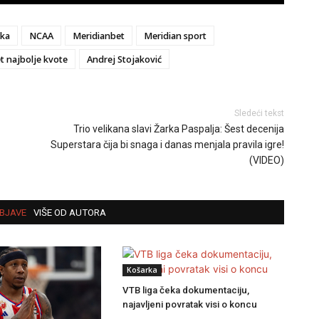
ka
NCAA
Meridianbet
Meridian sport
t najbolje kvote
Andrej Stojaković
Sledeći tekst
Trio velikana slavi Žarka Paspalja: Šest decenija
Superstara čija bi snaga i danas menjala pravila igre!
(VIDEO)
BJAVE
VIŠE OD AUTORA
Košarka
VTB liga čeka dokumentaciju,
najavljeni povratak visi o koncu