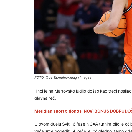
FOTO: Troy Taormina-Imagn Images
Ilinoj je na Martovsko ludilo došao kao treći nosilac 
glavna reč.
Meridian sport ti donosi NOVI BONUS DOBRODOŠ
U ovom duelu Svit 16 faze NCAA turnira bilo je očig
veće srce pobediti. A veće je, očigledno, tamo gd