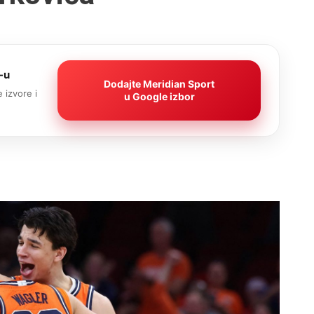
-u
Dodajte Meridian Sport
 izvore i
u Google izbor