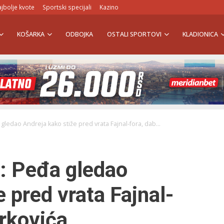
jbolje kvote
Sportski specijali
Kazino
KOŠARKA
ODBOJKA
OSTALI SPORTOVI
KLADIONICA
gledao Andreja kako stiže pred vrata Fajnal-fora, dab...
a: Peđa gledao
 pred vrata Fajnal-
irkovića