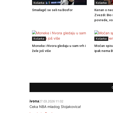
Košarka
Košarka
Smailagić se seli na Bosfor
Kenan o ne
Zvezdi: Bio
povrede, vo
Košarka
Košarka
Moneke i Nvora gledaju u sam vrh i
Moćan spisak
žele još više
ipak nema 
ivona
27.03.2026 11:02
Ceka NBA mladog Stojakovica!