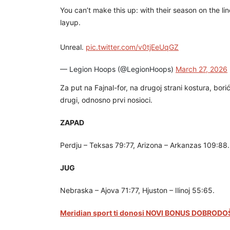
You can’t make this up: with their season on the li
layup.
Unreal.
pic.twitter.com/v0tjEeUqGZ
— Legion Hoops (@LegionHoops)
March 27, 2026
Za put na Fajnal-for, na drugoj strani kostura, bori
drugi, odnosno prvi nosioci.
ZAPAD
Perdju – Teksas 79:77, Arizona – Arkanzas 109:88.
JUG
Nebraska – Ajova 71:77, Hjuston – Ilinoj 55:65.
Meridian sport ti donosi NOVI BONUS DOBRODOŠ