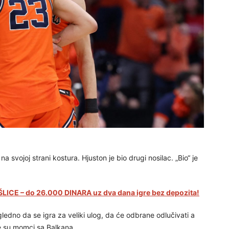
na svojoj strani kostura. Hjuston je bio drugi nosilac. „Bio“ je
LICE – do 26.000 DINARA uz dva dana igre bez depozita!
ledno da se igra za veliki ulog, da će odbrane odlučivati a
e su momci sa Balkana.