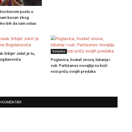
dovršenom poslu u
 sam besan zbog
leo bih da sam ostao
Košarka
 Srbije! Jokić je tu,
Bogdanovića
Poglavica, hvatač snova, lobanja i
vuk: Partizanov novajlija na koži
nosi priču svojih predaka
0 KOMENTAR