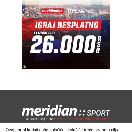
Kontaktirajte nas:
redakcija@meridiansport.rs
Ovaj portal koristi naše kolačiće i kolačiće treće strane u cilju