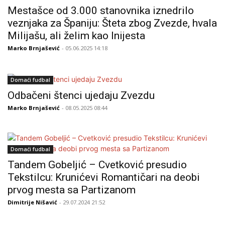
Mestašce od 3.000 stanovnika iznedrilo
veznjaka za Španiju: Šteta zbog Zvezde, hvala
Milijašu, ali želim kao Inijesta
Marko Brnjašević
- 05.06.2025 14:18
Domaći fudbal
Odbačeni štenci ujedaju Zvezdu
Marko Brnjašević
- 08.05.2025 08:44
Domaći fudbal
Tandem Gobeljić – Cvetković presudio
Tekstilcu: Krunićevi Romantičari na deobi
prvog mesta sa Partizanom
Dimitrije Nišavić
- 29.07.2024 21:52