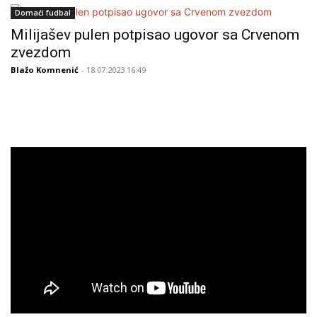
Domaći fudbal
Milijašev pulen potpisao ugovor sa Crvenom
zvezdom
Blažo Komnenić
- 18.07.2023 16:49