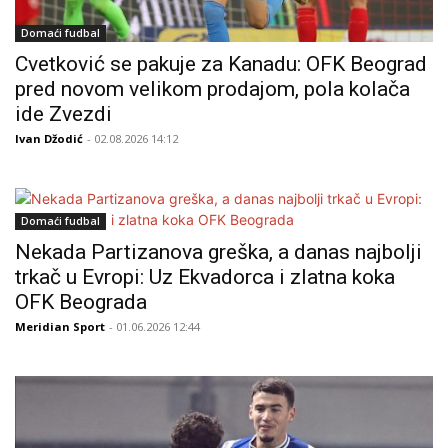
Domaći fudbal
Cvetković se pakuje za Kanadu: OFK Beograd
pred novom velikom prodajom, pola kolača
ide Zvezdi
Ivan Džodić
- 02.08.2026 14:12
Domaći fudbal
Nekada Partizanova greška, a danas najbolji
trkač u Evropi: Uz Ekvadorca i zlatna koka
OFK Beograda
Meridian Sport
- 01.06.2026 12:44