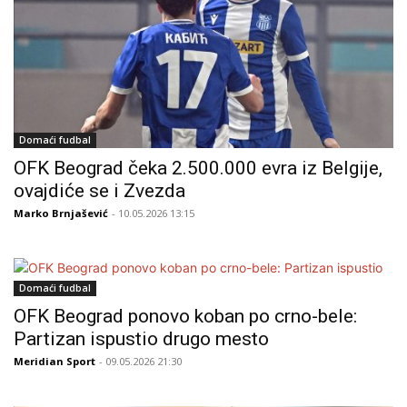
Domaći fudbal
OFK Beograd čeka 2.500.000 evra iz Belgije,
ovajdiće se i Zvezda
Marko Brnjašević
- 10.05.2026 13:15
Domaći fudbal
OFK Beograd ponovo koban po crno-bele:
Partizan ispustio drugo mesto
Meridian Sport
- 09.05.2026 21:30