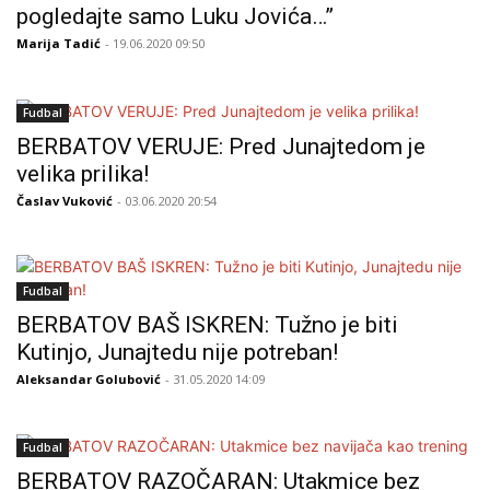
pogledajte samo Luku Jovića…”
Marija Tadić
- 19.06.2020 09:50
Fudbal
BERBATOV VERUJE: Pred Junajtedom je
velika prilika!
Časlav Vuković
- 03.06.2020 20:54
Fudbal
BERBATOV BAŠ ISKREN: Tužno je biti
Kutinjo, Junajtedu nije potreban!
Aleksandar Golubović
- 31.05.2020 14:09
Fudbal
BERBATOV RAZOČARAN: Utakmice bez