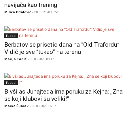
navijača kao trening
Milica Odalović
- 08.05.2020 13:51
Fudbal
Berbatov se prisetio dana na “Old Trafordu”:
Vidić je sve “tukao” na terenu
Marija Tadić
- 06.05.2020 09:17
Fudbal
Bivši as Junajteda ima poruku za Kejna: ,,Zna
se koji klubovi su veliki!”
Marko Čubrak
- 03.05.2020 16:57