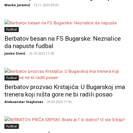
Marko Jeremić
- 19.11.2023 09:43
Fudbal
Berbatov besan na FS Bugarske: Neznalice
da napuste fudbal
Janko Simić
- 16.10.2023 11:24
Fudbal
Berbatov prozvao Krstajića: U Bugarskoj ima
trenera koji ništa gore ne bi radili posao
Aleksandar Stajkovac
- 29.03.2023 17:50
Fudbal