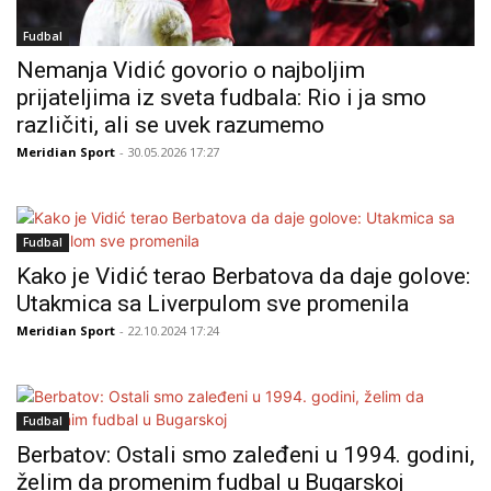
Fudbal
Nemanja Vidić govorio o najboljim
prijateljima iz sveta fudbala: Rio i ja smo
različiti, ali se uvek razumemo
Meridian Sport
- 30.05.2026 17:27
Fudbal
Kako je Vidić terao Berbatova da daje golove:
Utakmica sa Liverpulom sve promenila
Meridian Sport
- 22.10.2024 17:24
Fudbal
Berbatov: Ostali smo zaleđeni u 1994. godini,
želim da promenim fudbal u Bugarskoj