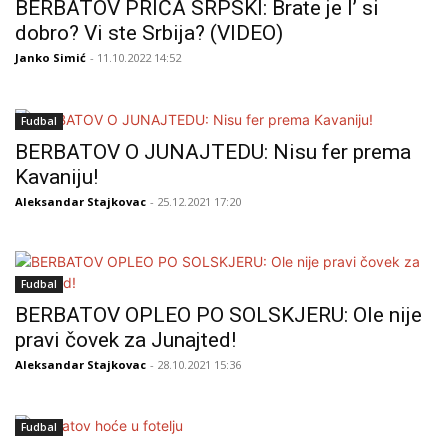
BERBATOV PRIČA SRPSKI: Brate je l’ si
dobro? Vi ste Srbija? (VIDEO)
Janko Simić
- 11.10.2022 14:52
Fudbal
BERBATOV O JUNAJTEDU: Nisu fer prema
Kavaniju!
Aleksandar Stajkovac
- 25.12.2021 17:20
Fudbal
BERBATOV OPLEO PO SOLSKJERU: Ole nije
pravi čovek za Junajted!
Aleksandar Stajkovac
- 28.10.2021 15:36
Fudbal