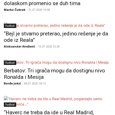
dolaskom promenio se duh tima
Marko Čubrak
- 31.07.2020 19:08
Fudbal
“Bejl je stvarno preterao, jedino rešenje je da
ode iz Reala”
Aleksandar Knežević
- 16.07.2020 15:26
Fudbal
Berbatov: Tri igrača mogu da dostignu nivo
Ronalda i Mesija
Đorđe Jokić
- 08.07.2020 18:13
Fudbal
“Haverc ne treba da ide u Real Madrid,