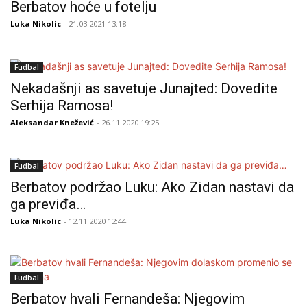
Berbatov hoće u fotelju
Luka Nikolic
- 21.03.2021 13:18
Fudbal
Nekadašnji as savetuje Junajted: Dovedite
Serhija Ramosa!
Aleksandar Knežević
- 26.11.2020 19:25
Fudbal
Berbatov podržao Luku: Ako Zidan nastavi da
ga previđa…
Luka Nikolic
- 12.11.2020 12:44
Fudbal
Berbatov hvali Fernandeša: Njegovim