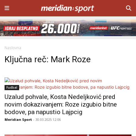
Naslovna
Ključna reč: Mark Roze
Fudbal
Uzalud pohvale, Kosta Nedeljković pred
novim dokazivanjem: Roze izgubio bitne
bodove, pa napustio Lajpcig
Meridian Sport
- 30.03.2025 12:06