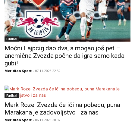
Fudbal
Moćni Lajpcig dao dva, a mogao još pet –
anemična Zvezda počne da igra samo kada
gubi!
Meridian Sport
- 07.11.2023 22:52
Fudbal
Mark Roze: Zvezda će ići na pobedu, puna
Marakana je zadovoljstvo i za nas
Meridian Sport
- 06.11.2023 20:37