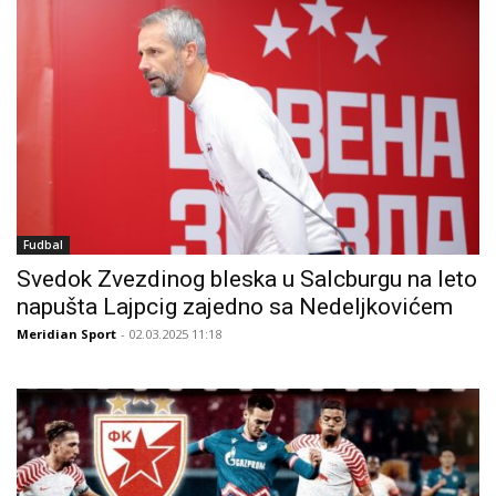
Fudbal
Svedok Zvezdinog bleska u Salcburgu na leto
napušta Lajpcig zajedno sa Nedeljkovićem
Meridian Sport
- 02.03.2025 11:18