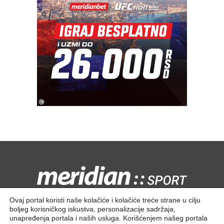
Kontaktirajte nas:
redakcija@meridiansport.rs
Ovaj portal koristi naše kolačiće i kolačiće treće strane u cilju
boljeg korisničkog iskustva, personalizacije sadržaja,
unapređenja portala i naših usluga. Korišćenjem našeg portala