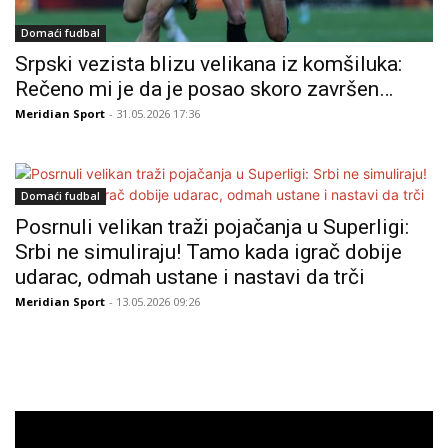
Domaći fudbal
Srpski vezista blizu velikana iz komšiluka:
Rečeno mi je da je posao skoro završen…
Meridian Sport
- 31.05.2026 17:36
Domaći fudbal
Posrnuli velikan traži pojačanja u Superligi:
Srbi ne simuliraju! Tamo kada igrač dobije
udarac, odmah ustane i nastavi da trči
Meridian Sport
- 13.05.2026 09:26