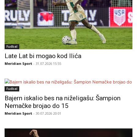
Fudbal
Late Lat bi mogao kod Ilića
Meridian Sport
- 31.07.2026 15:55
Fudbal
Bajern iskalio bes na niželigašu: Šampion
Nemačke brojao do 15
Meridian Sport
- 30.07.2026 20:01