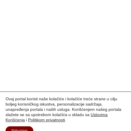
Ovaj portal koristi naše kolačiće i kolačiće treće strane u cilju
boljeg korisničkog iskustva, personalizacije sadržaja,
unapređenja portala i naših usluga. Korišćenjem našeg portala
slažete se sa upotrebom kolačića u skladu sa
Uslovima
Korišćenja
i
Politikom privatnosti
.
Prihvatam