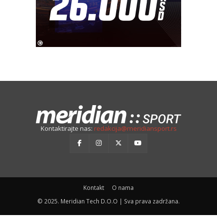
Kontaktirajte nas:
redakcija@meridiansport.rs
Kontakt
O nama
© 2025. Meridian Tech D.O.O | Sva prava zadržana.