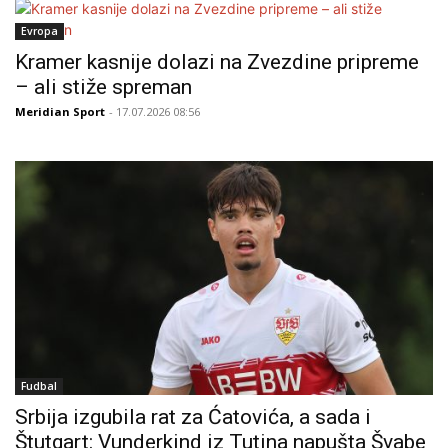
Evropa
Kramer kasnije dolazi na Zvezdine pripreme
– ali stiže spreman
Meridian Sport
- 17.07.2026 08:56
Fudbal
Srbija izgubila rat za Ćatovića, a sada i
Štutgart: Vunderkind iz Tutina napušta Švabe