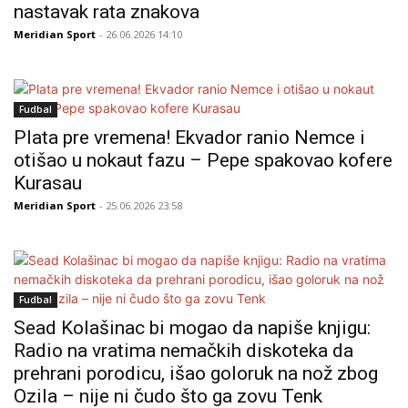
nastavak rata znakova
Meridian Sport
- 26.06.2026 14:10
Fudbal
Plata pre vremena! Ekvador ranio Nemce i
otišao u nokaut fazu – Pepe spakovao kofere
Kurasau
Meridian Sport
- 25.06.2026 23:58
Fudbal
Sead Kolašinac bi mogao da napiše knjigu:
Radio na vratima nemačkih diskoteka da
prehrani porodicu, išao goloruk na nož zbog
Ozila – nije ni čudo što ga zovu Tenk