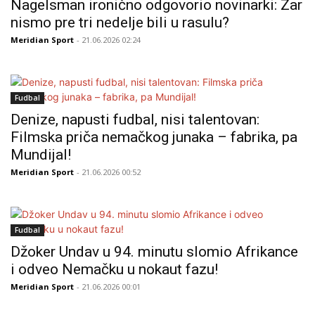
Nagelsman ironično odgovorio novinarki: Zar
nismo pre tri nedelje bili u rasulu?
Meridian Sport
- 21.06.2026 02:24
Fudbal
Denize, napusti fudbal, nisi talentovan:
Filmska priča nemačkog junaka – fabrika, pa
Mundijal!
Meridian Sport
- 21.06.2026 00:52
Fudbal
Džoker Undav u 94. minutu slomio Afrikance
i odveo Nemačku u nokaut fazu!
Meridian Sport
- 21.06.2026 00:01