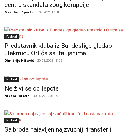
centru skandala zbog korupcije
Meridian Sport
- 01.07.2026 17:31
Fudbal
Predstavnik kluba iz Bundeslige gledao
utakmicu Orlića sa Italijanima
Dimitrije Nišavić
- 30.06.2026 15:02
Fudbal
Ne živi se od lepote
Nikola Husein
- 30.06.2026 08:05
Fudbal
Sa broda najavljen najzvučniji transfer i