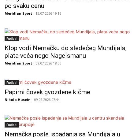
po svaku cenu
Meridian Sport
- 15.07.2026 19:16
Fudbal
Klop vodi Nemačku do sledećeg Mundijala,
plata veća nego Nagelsmanu
Meridian Sport
- 09.07.2026 18:06
Fudbal
Papirni čovek gvozdene kičme
Nikola Husein
- 09.07.2026 07:44
Fudbal
Nemačka posle ispadanja sa Mundijala u