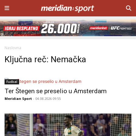
Naslovna
Ključna reč: Nemačka
Fudbal
Ter Štegen se preselio u Amsterdam
Meridian Sport
- 04.08.2026 09:55