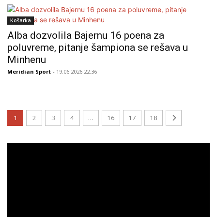
Košarka
Alba dozvolila Bajernu 16 poena za
poluvreme, pitanje šampiona se rešava u
Minhenu
Meridian Sport
- 19.06.2026 22:36
1
2
3
4
…
16
17
18