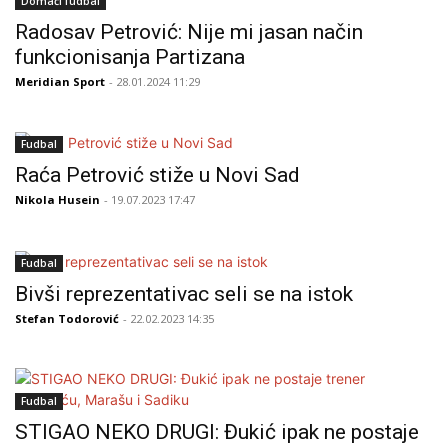
Domaći fudbal
Radosav Petrović: Nije mi jasan način
funkcionisanja Partizana
Meridian Sport
- 28.01.2024 11:29
Fudbal
Raća Petrović stiže u Novi Sad
Nikola Husein
- 19.07.2023 17:47
Fudbal
Bivši reprezentativac seli se na istok
Stefan Todorović
- 22.02.2023 14:35
Fudbal
STIGAO NEKO DRUGI: Đukić ipak ne postaje