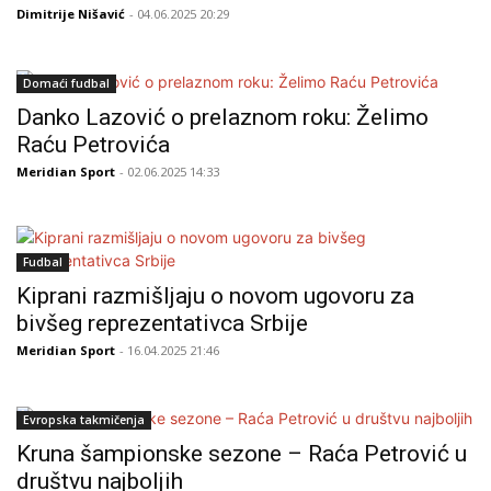
Dimitrije Nišavić
- 04.06.2025 20:29
Domaći fudbal
Danko Lazović o prelaznom roku: Želimo
Raću Petrovića
Meridian Sport
- 02.06.2025 14:33
Fudbal
Kiprani razmišljaju o novom ugovoru za
bivšeg reprezentativca Srbije
Meridian Sport
- 16.04.2025 21:46
Evropska takmičenja
Kruna šampionske sezone – Raća Petrović u
društvu najboljih