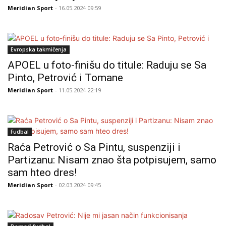
Meridian Sport
- 16.05.2024 09:59
Evropska takmičenja
APOEL u foto-finišu do titule: Raduju se Sa
Pinto, Petrović i Tomane
Meridian Sport
- 11.05.2024 22:19
Fudbal
Raća Petrović o Sa Pintu, suspenziji i
Partizanu: Nisam znao šta potpisujem, samo
sam hteo dres!
Meridian Sport
- 02.03.2024 09:45