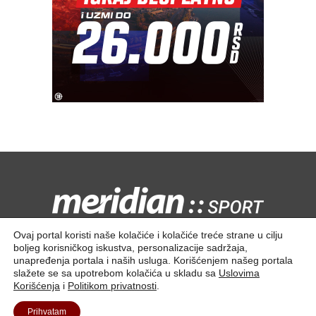
Kontaktirajte nas:
redakcija@meridiansport.rs
Ovaj portal koristi naše kolačiće i kolačiće treće strane u cilju
boljeg korisničkog iskustva, personalizacije sadržaja,
unapređenja portala i naših usluga. Korišćenjem našeg portala
slažete se sa upotrebom kolačića u skladu sa
Uslovima
Korišćenja
i
Politikom privatnosti
.
Kontakt
O nama
Prihvatam