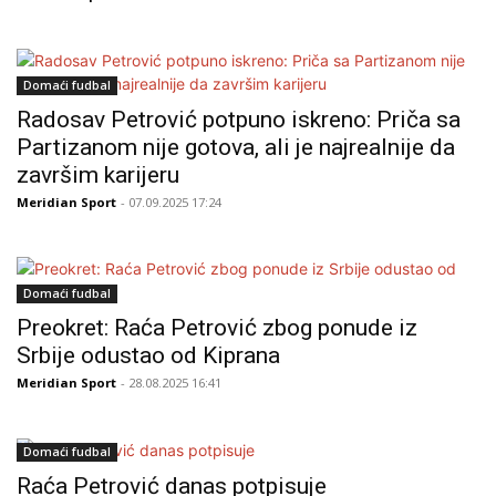
Domaći fudbal
Radosav Petrović potpuno iskreno: Priča sa
Partizanom nije gotova, ali je najrealnije da
završim karijeru
Meridian Sport
- 07.09.2025 17:24
Domaći fudbal
Preokret: Raća Petrović zbog ponude iz
Srbije odustao od Kiprana
Meridian Sport
- 28.08.2025 16:41
Domaći fudbal
Raća Petrović danas potpisuje