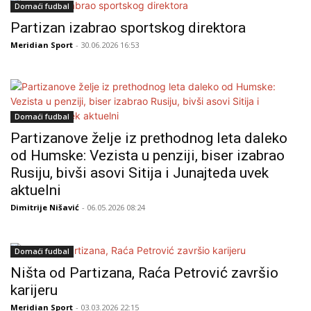
Domaći fudbal
Partizan izabrao sportskog direktora
Meridian Sport
- 30.06.2026 16:53
Domaći fudbal
Partizanove želje iz prethodnog leta daleko
od Humske: Vezista u penziji, biser izabrao
Rusiju, bivši asovi Sitija i Junajteda uvek
aktuelni
Dimitrije Nišavić
- 06.05.2026 08:24
Domaći fudbal
Ništa od Partizana, Raća Petrović završio
karijeru
Meridian Sport
- 03.03.2026 22:15