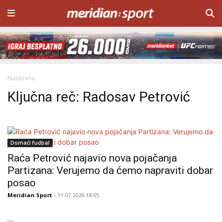
Naslovna
Ključna reč: Radosav Petrović
Domaći fudbal
Raća Petrović najavio nova pojačanja
Partizana: Verujemo da ćemo napraviti dobar
posao
Meridian Sport
- 11.07.2026 18:05