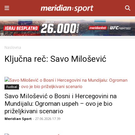
Naslovna
Ključna reč: Savo Milošević
Fudbal
Savo Milošević o Bosni i Hercegovini na
Mundijalu: Ogroman uspeh – ovo je bio
priželjkivani scenario
Meridian Sport
- 27.06.2026 17:39