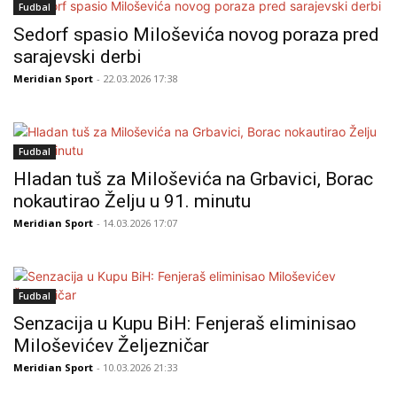
Fudbal
Sedorf spasio Miloševića novog poraza pred
sarajevski derbi
Meridian Sport
- 22.03.2026 17:38
Fudbal
Hladan tuš za Miloševića na Grbavici, Borac
nokautirao Želju u 91. minutu
Meridian Sport
- 14.03.2026 17:07
Fudbal
Senzacija u Kupu BiH: Fenjeraš eliminisao
Miloševićev Željezničar
Meridian Sport
- 10.03.2026 21:33