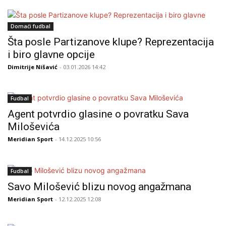
Domaći fudbal
Šta posle Partizanove klupe? Reprezentacija
i biro glavne opcije
Dimitrije Nišavić
- 03.01.2026 14:42
Fudbal
Agent potvrdio glasine o povratku Sava
Miloševića
Meridian Sport
- 14.12.2025 10:56
Fudbal
Savo Milošević blizu novog angažmana
Meridian Sport
- 12.12.2025 12:08