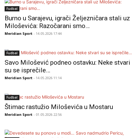
Fudbal
Burno u Sarajevu, igrači Željezničara stali uz
Miloševića: Razočarani smo…
Meridian Sport
- 14.05.2026 17:44
Fudbal
Savo Milošević podneo ostavku: Neke stvari
su se isprečile…
Meridian Sport
- 14.05.2026 11:14
Fudbal
Štimac rastužio Miloševića u Mostaru
Meridian Sport
- 01.05.2026 22:56