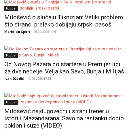
Fudbal
Milošević o slučaju Tiknizjan: Veliki problem
što stranci prelako dobijaju srpski pasoš
Meridian Sport
- 26.09.2025 10:41
Fudbal
Od Novog Pazara do startera u Premijer ligi
za dve nedelje: Velja kao Savo, Bunja i Milijaš
Ivan Džodić
- 13.09.2025 17:31
Fudbal
Milošević najdugovečniji strani trener u
istoriji Mazandarana: Savo na rastanku dobio
poklon i suze (VIDEO)