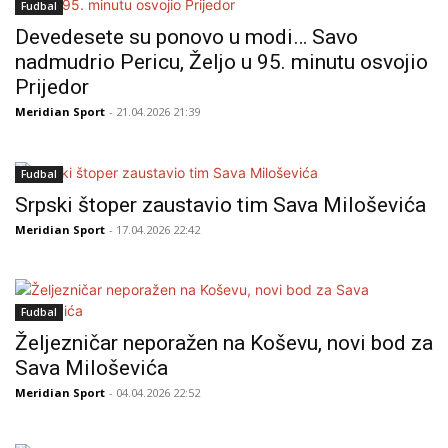
Fudbal
Devedesete su ponovo u modi… Savo
nadmudrio Pericu, Željo u 95. minutu osvojio
Prijedor
Meridian Sport
- 21.04.2026 21:39
Fudbal
Srpski štoper zaustavio tim Sava Miloševića
Meridian Sport
- 17.04.2026 22:42
Fudbal
Željezničar neporažen na Koševu, novi bod za
Sava Miloševića
Meridian Sport
- 04.04.2026 22:52