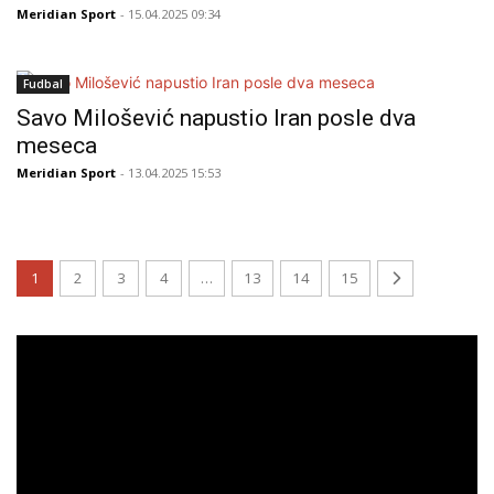
Meridian Sport
- 15.04.2025 09:34
Fudbal
Savo Milošević napustio Iran posle dva
meseca
Meridian Sport
- 13.04.2025 15:53
1
2
3
4
…
13
14
15