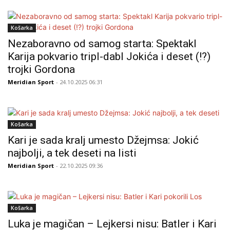
Košarka
Nezaboravno od samog starta: Spektakl
Karija pokvario tripl-dabl Jokića i deset (!?)
trojki Gordona
Meridian Sport
- 24.10.2025 06:31
Košarka
Kari je sada kralj umesto Džejmsa: Jokić
najbolji, a tek deseti na listi
Meridian Sport
- 22.10.2025 09:36
Košarka
Luka je magičan – Lejkersi nisu: Batler i Kari