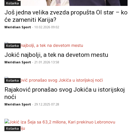
Košarka
Još jedna velika zvezda propušta Ol star – ko
će zameniti Karija?
Meridian Sport
- 10.02.2026 09:02
Košarka
Jokić najbolji, a tek na devetom mestu
Meridian Sport
- 21.01.2026 13:58
Košarka
Rajaković pronašao svog Jokića u istorijskoj
noći
Meridian Sport
- 29.12.2025 07:28
Košarka