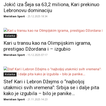
Jokić iza Šeja sa 63,2 miliona, Kari prekinuo
Lebronovu dominaciju
Meridian Sport
- 25.12.2025 18:34
Košarka
Kari u transu kao na Olimpijskim igrama,
prestigao Džordana i – izgubio
Meridian Sport
- 15.12.2025 07:17
Košarka
Stef Kari i Lebron Džejms o “najboljoj
utakmici svih vremena”: Srbija se i dalje pita
kako je izgubila – bilo je panike…
Meridian Sport
- 21.11.2025 14:23