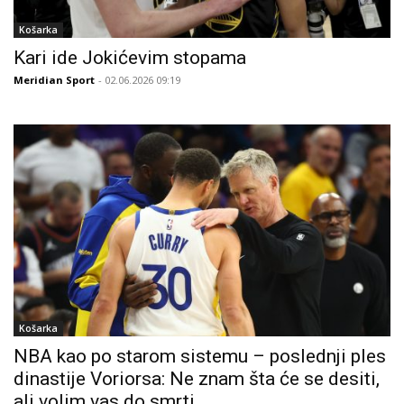
Košarka
Kari ide Jokićevim stopama
Meridian Sport
- 02.06.2026 09:19
Košarka
NBA kao po starom sistemu – poslednji ples
dinastije Voriorsa: Ne znam šta će se desiti,
ali volim vas do smrti