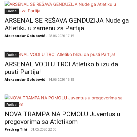
Fudbal
ARSENAL SE REŠAVA GENDUZIJA Nude ga
Atletiku u zamenu za Partija!
Aleksandar Golubović
- 28.06.2020 17:15
Fudbal
ARSENAL VODI U TRCI Atletiko blizu da
pusti Partija!
Aleksandar Golubović
- 14.06.2020 16:15
Fudbal
NOVA TRAMPA NA POMOLU Juventus u
pregovorima sa Atletikom
Predrag Tihi
- 31.05.2020 22:06