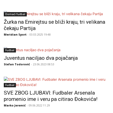
Domaći fudbal
Žurka na Emirejtsu se bliži kraju, tri velikana
čekaju Partija
Meridian Sport
- 03.03.2025 19:48
Fudbal
Juventus naciljao dva pojačanja
Stefan Todorović
- 23.06.2023 08:53
Fudbal
SVE ZBOG LJUBAVI: Fudbaler Arsenala
promenio ime i veru pa citirao Đokovića!
Marko Jeremić
- 09.06.2022 11:29