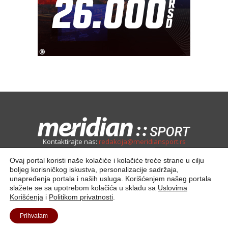
Kontaktirajte nas:
redakcija@meridiansport.rs
Ovaj portal koristi naše kolačiće i kolačiće treće strane u cilju
boljeg korisničkog iskustva, personalizacije sadržaja,
unapređenja portala i naših usluga. Korišćenjem našeg portala
slažete se sa upotrebom kolačića u skladu sa
Uslovima
Korišćenja
i
Politikom privatnosti
.
Kontakt
O nama
Prihvatam
© 2025. Meridian Tech D.O.O | Sva prava zadržana.