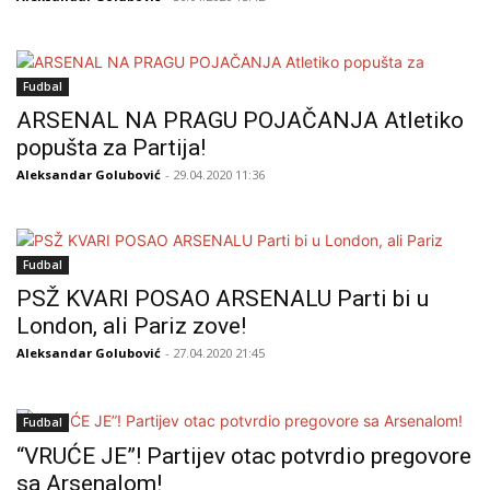
Fudbal
ARSENAL NA PRAGU POJAČANJA Atletiko
popušta za Partija!
Aleksandar Golubović
- 29.04.2020 11:36
Fudbal
PSŽ KVARI POSAO ARSENALU Parti bi u
London, ali Pariz zove!
Aleksandar Golubović
- 27.04.2020 21:45
Fudbal
“VRUĆE JE”! Partijev otac potvrdio pregovore
sa Arsenalom!