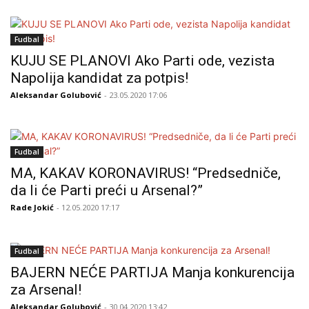
Fudbal
KUJU SE PLANOVI Ako Parti ode, vezista
Napolija kandidat za potpis!
Aleksandar Golubović
- 23.05.2020 17:06
Fudbal
MA, KAKAV KORONAVIRUS! “Predsedniče,
da li će Parti preći u Arsenal?”
Rade Jokić
- 12.05.2020 17:17
Fudbal
BAJERN NEĆE PARTIJA Manja konkurencija
za Arsenal!
Aleksandar Golubović
- 30.04.2020 13:42