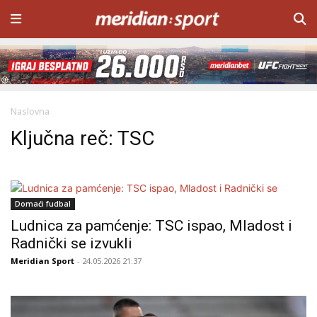
Naslovna
Ključna reč: TSC
Domaći fudbal
Ludnica za pamćenje: TSC ispao, Mladost i
Radnički se izvukli
Meridian Sport
- 24.05.2026 21:37