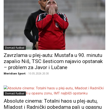
Domaći fudbal
Zavrzlama u plej-autu: Mustafa u 90. minutu
zapalio Niš, TSC šesticom najavio opstanak
– problem za Javor i Lučane
Meridian Sport
- 10.05.2026 20:30
Domaći fudbal
Absolute cinema: Totalni haos u plej-autu,
Mladost i Radnički pobedama pali u opasnu