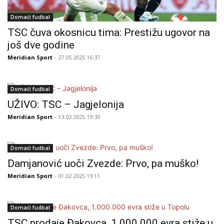
Domaći fudbal
TSC čuva okosnicu tima: Prestižu ugovor na
još dve godine
Meridian Sport
- 27.05.2025 16:37
Domaći fudbal
UŽIVO: TSC – Jagjelonija
Meridian Sport
- 13.02.2025 19:30
Domaći fudbal
Damjanović uoči Zvezde: Prvo, pa muško!
Meridian Sport
- 01.02.2025 19:11
Domaći fudbal
TSC prodaje Đakovca, 1.000.000 evra stiže u