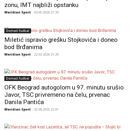
zonu, IMT najbliži opstanku
Meridian Sport
- 03.05.2026 21:33
Domaći fudbal
Miletić ispravio grešku Stojkovića i doneo
bod Brđanima
Meridian Sport
- 22.02.2026 21:20
Domaći fudbal
OFK Beograd autogolom u 97. minutu srušio
Javor, TSC privremeno na čelu, prvenac
Danila Pantića
Meridian Sport
- 02.08.2025 22:01