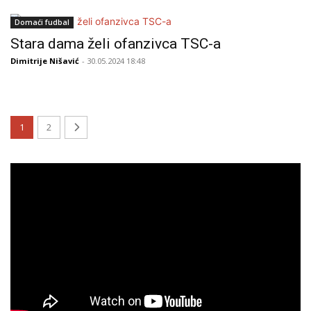
Domaći fudbal
Stara dama želi ofanzivca TSC-a
Dimitrije Nišavić
- 30.05.2024 18:48
1
2