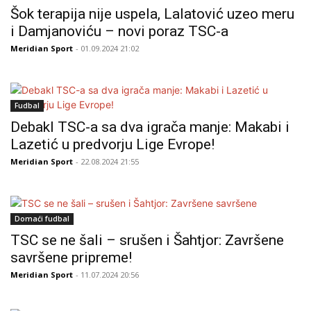
Šok terapija nije uspela, Lalatović uzeo meru
i Damjanoviću – novi poraz TSC-a
Meridian Sport
- 01.09.2024 21:02
Fudbal
Debakl TSC-a sa dva igrača manje: Makabi i
Lazetić u predvorju Lige Evrope!
Meridian Sport
- 22.08.2024 21:55
Domaći fudbal
TSC se ne šali – srušen i Šahtjor: Završene
savršene pripreme!
Meridian Sport
- 11.07.2024 20:56