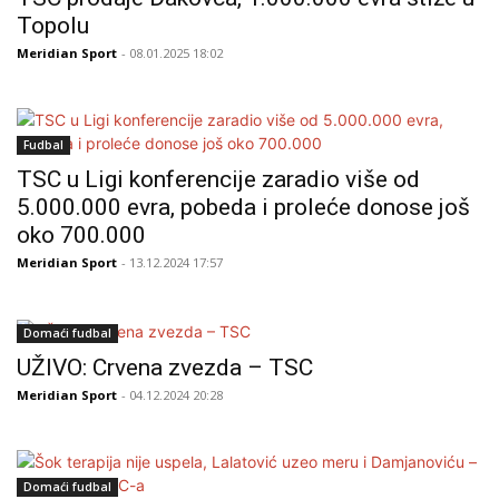
Topolu
Meridian Sport
- 08.01.2025 18:02
Fudbal
TSC u Ligi konferencije zaradio više od
5.000.000 evra, pobeda i proleće donose još
oko 700.000
Meridian Sport
- 13.12.2024 17:57
Domaći fudbal
UŽIVO: Crvena zvezda – TSC
Meridian Sport
- 04.12.2024 20:28
Domaći fudbal