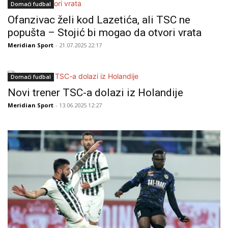
Domaći fudbal
Ofanzivac želi kod Lazetića, ali TSC ne
popušta – Stojić bi mogao da otvori vrata
Meridian Sport
- 21.07.2025 22:17
Domaći fudbal
Novi trener TSC-a dolazi iz Holandije
Meridian Sport
- 13.06.2025 12:27