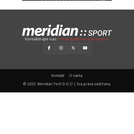
Kontaktirajte nas:
redakcija@meridiansport.rs
Kontakt
O nama
© 2025. Meridian Tech D.O.O | Sva prava zadržana.