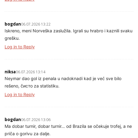
bogdan
06.07.2026 13:22
Iskreno, meni Norveška zaslužila. Igrali su hrabro i kaznili svaku
grešku.
Log in to Reply
niksa
06.07.2026 13:14
Neymar dao gol iz penala u nadoknadi kad je već sve bilo
rešeno, čисто za statistiku.
Log in to Reply
bogdan
06.07.2026 13:06
Ma dobar turnir, dobar turnir… od Brazila se očekuje trofej, a ne
priča o gorivu za dalje.