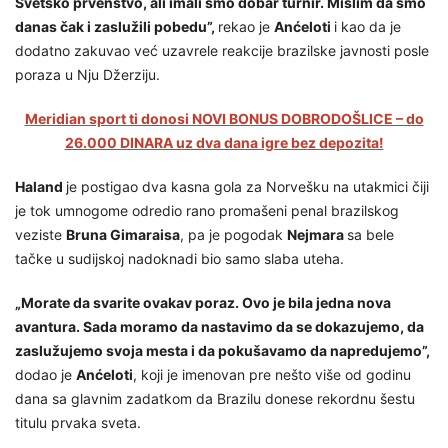
Svetsko prvenstvo, ali imali smo dobar turnir. Mislim da smo
danas čak i zaslužili pobedu”,
rekao je
Anćeloti
i kao da je
dodatno zakuvao već uzavrele reakcije brazilske javnosti posle
poraza u Nju Džerziju.
Meridian sport ti donosi NOVI BONUS DOBRODOŠLICE – do
26.000 DINARA uz dva dana igre bez depozita!
Haland
je postigao dva kasna gola za Norvešku na utakmici čiji
je tok umnogome odredio rano promašeni penal brazilskog
veziste
Bruna Gimaraisa
, pa je pogodak
Nejmara
sa bele
tačke u sudijskoj nadoknadi bio samo slaba uteha.
„Morate da svarite ovakav poraz. Ovo je bila jedna nova
avantura. Sada moramo da nastavimo da se dokazujemo, da
zaslužujemo svoja mesta i da pokušavamo da napredujemo”,
dodao je
Anćeloti
, koji je imenovan pre nešto više od godinu
dana sa glavnim zadatkom da Brazilu donese rekordnu šestu
titulu prvaka sveta.