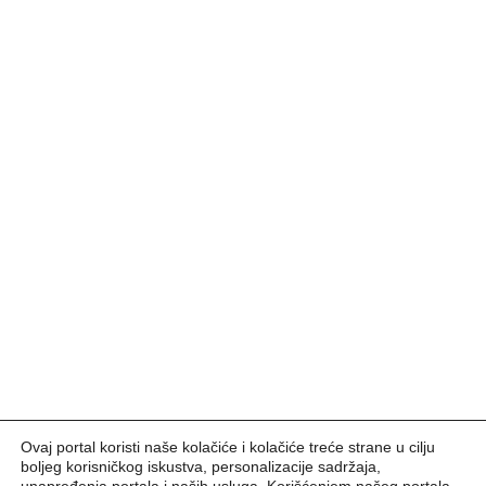
Ovaj portal koristi naše kolačiće i kolačiće treće strane u cilju
boljeg korisničkog iskustva, personalizacije sadržaja,