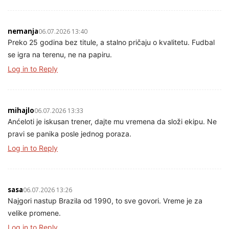
nemanja
06.07.2026 13:40
Preko 25 godina bez titule, a stalno pričaju o kvalitetu. Fudbal
se igra na terenu, ne na papiru.
Log in to Reply
mihajlo
06.07.2026 13:33
Anćeloti je iskusan trener, dajte mu vremena da složi ekipu. Ne
pravi se panika posle jednog poraza.
Log in to Reply
sasa
06.07.2026 13:26
Najgori nastup Brazila od 1990, to sve govori. Vreme je za
velike promene.
Log in to Reply