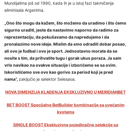
Mundijalima još od 1990, kada ih je u istoj fazi takmičenja
eliminisala Argentina.
„Ono što mogu da kažem, što možemo da uradimo i što ćemo
sigurno uraditi, jeste da nastavimo naporno da radimo za
reprezentaciju, da pokušavamo da napredujemo i da
pronalazimo nove ideje. Mislim da smo odradili dobar posao,
ali ovo je fudbal i ovo je sport. Jednostavno morate da se
nosite s tim, da prihvatite tugu i gorak ukus poraza. Ja sam
vrlo navikao na ovakve situacije i izborićemo se sa ovim.
Iskoristićemo sve ovo kao gorivo za period koji je pred
nama”,
zaključio je selektor Selesaoa.
NOVA DIMENZIJA KLAĐENJA EKSKLUZIVNO U MERIDIANBET
BET BOOST Specijalne BetBuilder kombinacije sa uvećanim
kvotama
SINGLE BOOST Ekskluzivne pojedinačne selekcije sa