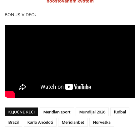
boostovanom kvotom
BONUS VIDEO:
KLJUČNE REČI
Meridian sport
Mundijal 2026
fudbal
Brazil
Karlo Anćeloti
Meridianbet
Norveška