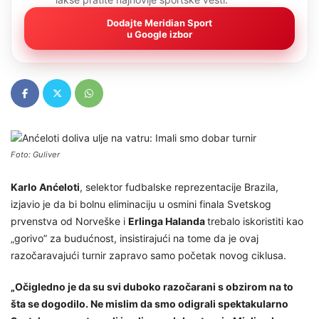
Dodajte Meridian Sport
u Google izbor
Foto: Guliver
Karlo Anćeloti
, selektor fudbalske reprezentacije Brazila,
izjavio je da bi bolnu eliminaciju u osmini finala Svetskog
prvenstva od Norveške i
Erlinga Halanda
trebalo iskoristiti kao
„gorivo” za budućnost, insistirajući na tome da je ovaj
razočaravajući turnir zapravo samo početak novog ciklusa.
„Očigledno je da su svi duboko razočarani s obzirom na to
šta se dogodilo. Ne mislim da smo odigrali spektakularno