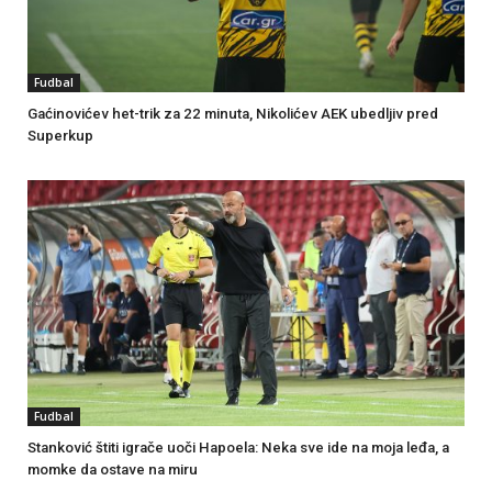
Fudbal
Gaćinovićev het-trik za 22 minuta, Nikolićev AEK ubedljiv pred
Superkup
Fudbal
Stanković štiti igrače uoči Hapoela: Neka sve ide na moja leđa, a
momke da ostave na miru