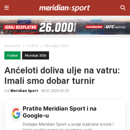
Naslovna
Fudbal
Mundijal 2026
Fudbal
Mundijal 2026
Anćeloti doliva ulje na vatru:
Imali smo dobar turnir
Od
Meridian Sport
-
06.07.2026 02:29
Pratite Meridian Sport i na
Google-u
Dodajte Meridian Sport u svoje izabrane izvore i
lakše pratite najnovije sportske vesti.