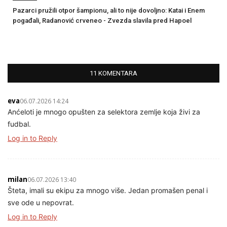
Pazarci pružili otpor šampionu, ali to nije dovoljno: Katai i Enem
pogađali, Radanović crveneo - Zvezda slavila pred Hapoel
11 KOMENTARA
eva
06.07.2026 14:24
Anćeloti je mnogo opušten za selektora zemlje koja živi za
fudbal.
Log in to Reply
milan
06.07.2026 13:40
Šteta, imali su ekipu za mnogo više. Jedan promašen penal i
sve ode u nepovrat.
Log in to Reply