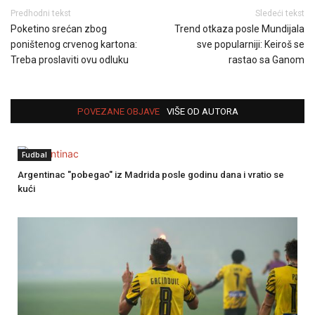
Predhodni tekst
Sledeći tekst
Poketino srećan zbog
Trend otkaza posle Mundijala
poništenog crvenog kartona:
sve popularniji: Keiroš se
Treba proslaviti ovu odluku
rastao sa Ganom
POVEZANE OBJAVE
VIŠE OD AUTORA
Fudbal
Argentinac "pobegao" iz Madrida posle godinu dana i vratio se
kući