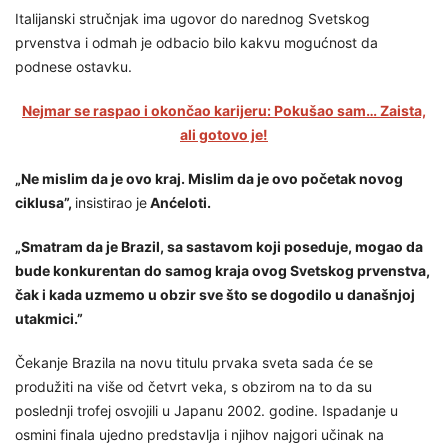
Italijanski stručnjak ima ugovor do narednog Svetskog
prvenstva i odmah je odbacio bilo kakvu mogućnost da
podnese ostavku.
Nejmar se raspao i okončao karijeru: Pokušao sam… Zaista,
ali gotovo je!
„Ne mislim da je ovo kraj. Mislim da je ovo početak novog
ciklusa”,
insistirao je
Anćeloti.
„Smatram da je Brazil, sa sastavom koji poseduje, mogao da
bude konkurentan do samog kraja ovog Svetskog prvenstva,
čak i kada uzmemo u obzir sve što se dogodilo u današnjoj
utakmici.”
Čekanje Brazila na novu titulu prvaka sveta sada će se
produžiti na više od četvrt veka, s obzirom na to da su
poslednji trofej osvojili u Japanu 2002. godine. Ispadanje u
osmini finala ujedno predstavlja i njihov najgori učinak na