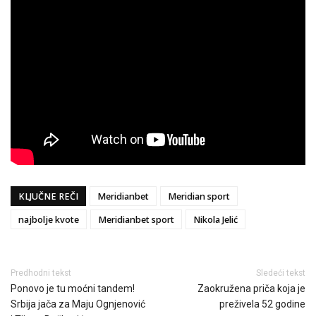
KLJUČNE REČI
Meridianbet
Meridian sport
najbolje kvote
Meridianbet sport
Nikola Jelić
Predhodni tekst
Sledeći tekst
Ponovo je tu moćni tandem!
Zaokružena priča koja je
Srbija jača za Maju Ognjenović
preživela 52 godine