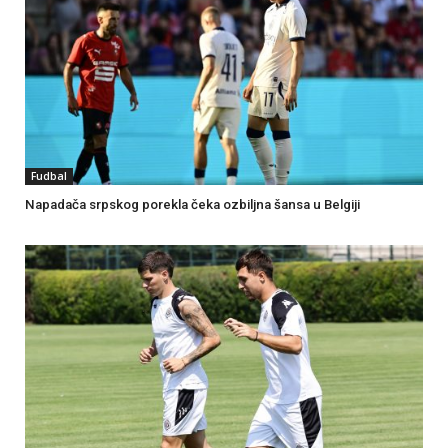
Fudbal
Napadača srpskog porekla čeka ozbiljna šansa u Belgiji