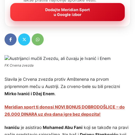
Dodajte Meridian Sport
u Google izbor
FK Crvena zvezda
Slavila je Crvena zvezda protiv Amštenena na prvom
pripremnom meču u Austriji. Za crveno-bele su bili precizni
Mirko Ivanić i Džej Enem
.
Meridian sport ti donosi NOVI BONUS DOBRODOŠLICE – do
26.000 DINARA uz dva dana igre bez depozita!
Ivaniću
je asistirao
Mohamed Abu Fani
koji se takođe na pravi
način predstavio saigračima. Ne baš i
Dejanu Stankoviću
koji