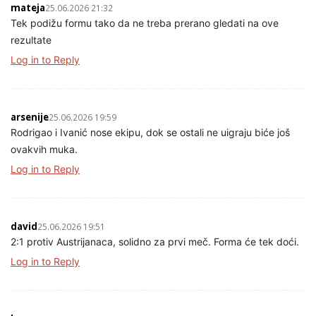
mateja
25.06.2026 21:32
Tek podižu formu tako da ne treba prerano gledati na ove
rezultate
Log in to Reply
arsenije
25.06.2026 19:59
Rodrigao i Ivanić nose ekipu, dok se ostali ne uigraju biće još
ovakvih muka.
Log in to Reply
david
25.06.2026 19:51
2:1 protiv Austrijanaca, solidno za prvi meč. Forma će tek doći.
Log in to Reply