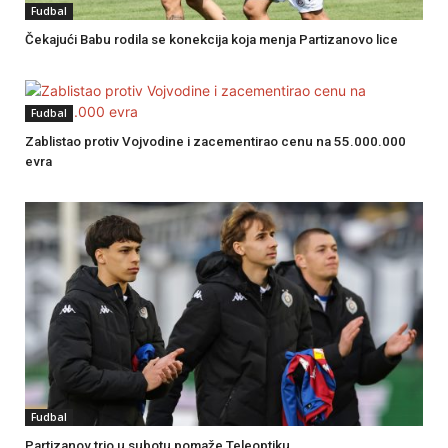
Fudbal
Čekajući Babu rodila se konekcija koja menja Partizanovo lice
Fudbal
Zablistao protiv Vojvodine i zacementirao cenu na 55.000.000
evra
Fudbal
Partizanov trio u subotu pomaže Teleoptiku