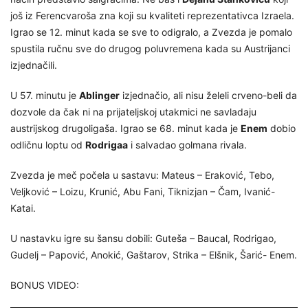
još iz Ferencvaroša zna koji su kvaliteti reprezentativca Izraela.
Igrao se 12. minut kada se sve to odigralo, a Zvezda je pomalo
spustila ručnu sve do drugog poluvremena kada su Austrijanci
izjednačili.
U 57. minutu je
Ablinger
izjednačio, ali nisu želeli crveno-beli da
dozvole da čak ni na prijateljskoj utakmici ne savladaju
austrijskog drugoligaša. Igrao se 68. minut kada je
Enem
dobio
odličnu loptu od
Rodrigaa
i salvadao golmana rivala.
Zvezda je meč počela u sastavu: Mateus – Eraković, Tebo,
Veljković – Loizu, Krunić, Abu Fani, Tiknizjan – Čam, Ivanić-
Katai.
U nastavku igre su šansu dobili: Guteša – Baucal, Rodrigao,
Gudelj – Papović, Anokić, Gaštarov, Strika – Elšnik, Šarić- Enem.
BONUS VIDEO: