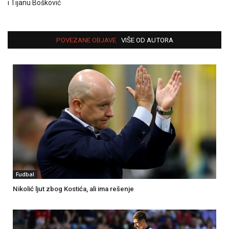
i Tijanu Bošković
POVEZANE OBJAVE
VIŠE OD AUTORA
Fudbal
Nikolić ljut zbog Kostića, ali ima rešenje