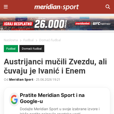
Naslovna
Fudbal
Domaći fudbal
Fudbal
Domaći fudbal
Austrijanci mučili Zvezdu, ali
čuvaju je Ivanić i Enem
Od
Meridian Sport
-
25.06.2026 19:21
Pratite Meridian Sport i na
Google-u
Dodajte Meridian Sport u svoje izabrane izvore i
lakše pratite najnovije sportske vesti.