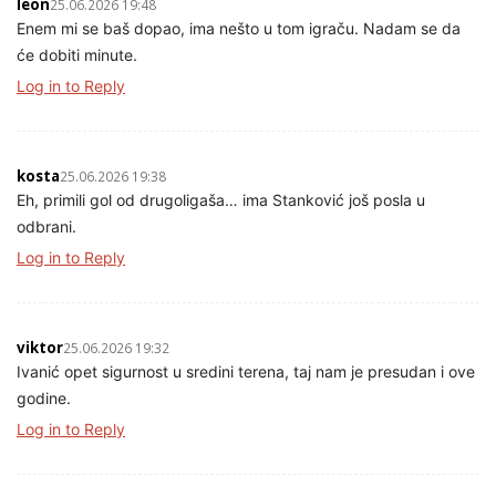
leon
25.06.2026 19:48
Enem mi se baš dopao, ima nešto u tom igraču. Nadam se da
će dobiti minute.
Log in to Reply
kosta
25.06.2026 19:38
Eh, primili gol od drugoligaša… ima Stanković još posla u
odbrani.
Log in to Reply
viktor
25.06.2026 19:32
Ivanić opet sigurnost u sredini terena, taj nam je presudan i ove
godine.
Log in to Reply