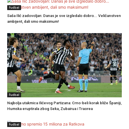
Fudbal
Saša Ilić zadovoljan: Danas je sve izgledalo dobro... Veličanstven
ambijent, dali smo maksimum!
Fudbal
Najbolja utakmica Ilićevog Partizana: Crno-beli korak bliže Španiji,
Humska eruptirala zbog Seka, Zubairua i Traorea
Fudbal