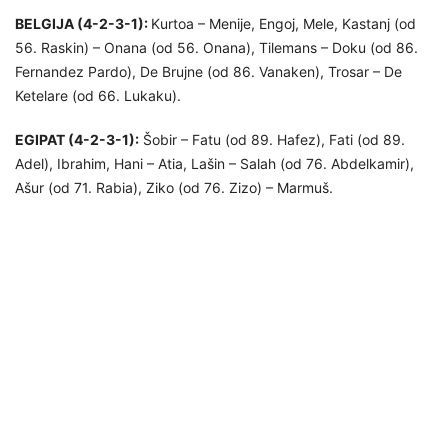
BELGIJA (4-2-3-1):
Kurtoa – Menije, Engoj, Mele, Kastanj (od
56. Raskin) – Onana (od 56. Onana), Tilemans – Doku (od 86.
Fernandez Pardo), De Brujne (od 86. Vanaken), Trosar – De
Ketelare (od 66. Lukaku).
EGIPAT (4-2-3-1):
Šobir – Fatu (od 89. Hafez), Fati (od 89.
Adel), Ibrahim, Hani – Atia, Lašin – Salah (od 76. Abdelkamir),
Ašur (od 71. Rabia), Ziko (od 76. Zizo) – Marmuš.