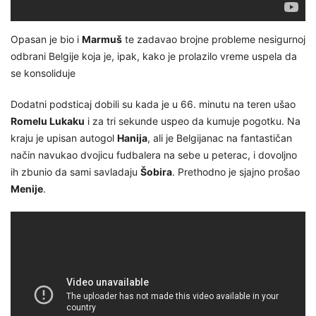
Opasan je bio i
Marmuš
te zadavao brojne probleme nesigurnoj
odbrani Belgije koja je, ipak, kako je prolazilo vreme uspela da
se konsoliduje
Dodatni podsticaj dobili su kada je u 66. minutu na teren ušao
Romelu Lukaku
i za tri sekunde uspeo da kumuje pogotku. Na
kraju je upisan autogol
Hanija
, ali je Belgijanac na fantastičan
način navukao dvojicu fudbalera na sebe u peterac, i dovoljno
ih zbunio da sami savladaju
Šobira
. Prethodno je sjajno prošao
Menije
.