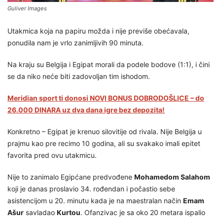
Guliver Images
Utakmica koja na papiru možda i nije previše obećavala,
ponudila nam je vrlo zanimljivih 90 minuta.
Na kraju su Belgija i Egipat morali da podele bodove (1:1), i čini
se da niko neće biti zadovoljan tim ishodom.
Meridian sport ti donosi NOVI BONUS DOBRODOŠLICE – do
26.000 DINARA uz dva dana igre bez depozita!
Konkretno – Egipat je krenuo silovitije od rivala. Nije Belgija u
prajmu kao pre recimo 10 godina, ali su svakako imali epitet
favorita pred ovu utakmicu.
Nije to zanimalo Egipćane predvođene
Mohamedom Salahom
koji je danas proslavio 34. rođendan i počastio sebe
asistencijom u 20. minutu kada je na maestralan način
Emam
Ašur
savladao
Kurtou
. Ofanzivac je sa oko 20 metara ispalio