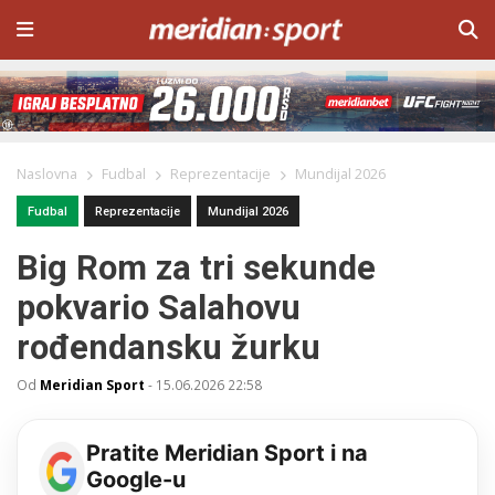
Naslovna
Fudbal
Reprezentacije
Mundijal 2026
Fudbal
Reprezentacije
Mundijal 2026
Big Rom za tri sekunde
pokvario Salahovu
rođendansku žurku
Od
Meridian Sport
-
15.06.2026 22:58
Pratite Meridian Sport i na
Google-u