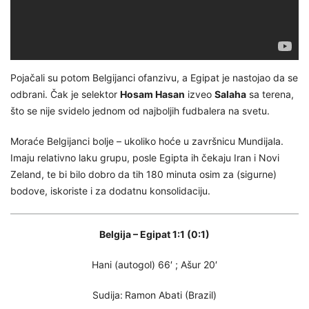
Pojačali su potom Belgijanci ofanzivu, a Egipat je nastojao da se
odbrani. Čak je selektor
Hosam Hasan
izveo
Salaha
sa terena,
što se nije svidelo jednom od najboljih fudbalera na svetu.
Moraće Belgijanci bolje – ukoliko hoće u završnicu Mundijala.
Imaju relativno laku grupu, posle Egipta ih čekaju Iran i Novi
Zeland, te bi bilo dobro da tih 180 minuta osim za (sigurne)
bodove, iskoriste i za dodatnu konsolidaciju.
Belgija – Egipat 1:1 (0:1)
Hani (autogol) 66′ ; Ašur 20′
Sudija:
Ramon Abati (Brazil)