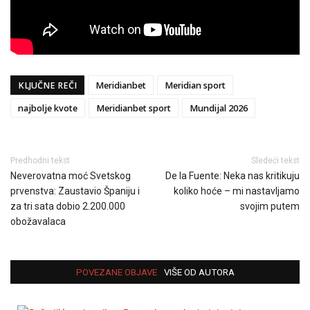
KLJUČNE REČI
Meridianbet
Meridian sport
najbolje kvote
Meridianbet sport
Mundijal 2026
Predhodni tekst
Sledeći tekst
Neverovatna moć Svetskog
De la Fuente: Neka nas kritikuju
prvenstva: Zaustavio Španiju i
koliko hoće – mi nastavljamo
za tri sata dobio 2.200.000
svojim putem
obožavalaca
POVEZANE OBJAVE
VIŠE OD AUTORA