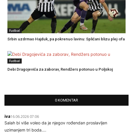
Fudbal
Srbin uzdrmao Hajduk, pa pokrenuo lavinu: Splićani blizu plej-ofa
Fudbal
Debi Dragojevića za zaborav, Rendžers potonuo u Poljskoj
0 KOMENTAR
iva
16.06.2026 07:06
Salah bi više voleo da je njegov rođendan proslavljen
uzimanjem tri boda….