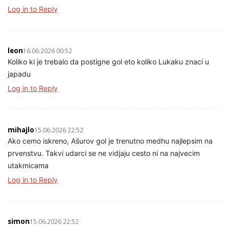
Log in to Reply
leon
16.06.2026 00:52
Koliko ki je trebalo da postigne gol eto koliko Lukaku znaci u
japadu
Log in to Reply
mihajlo
15.06.2026 22:52
Ako cemo iskreno, Ašurov gol je trenutno medhu najlepsim na
prvenstvu. Takvi udarci se ne vidjaju cesto ni na najvecim
utakmicama
Log in to Reply
simon
15.06.2026 22:52