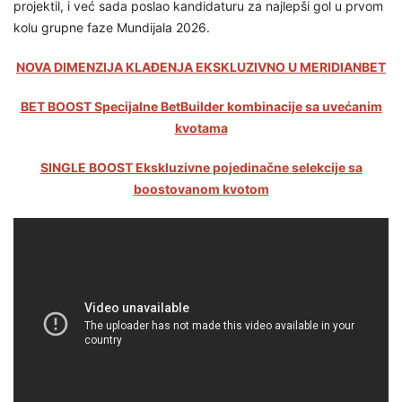
projektil, i već sada poslao kandidaturu za najlepši gol u prvom
kolu grupne faze Mundijala 2026.
NOVA DIMENZIJA KLAĐENJA EKSKLUZIVNO U MERIDIANBET
BET BOOST Specijalne BetBuilder kombinacije sa uvećanim
kvotama
SINGLE BOOST Ekskluzivne pojedinačne selekcije sa
boostovanom kvotom