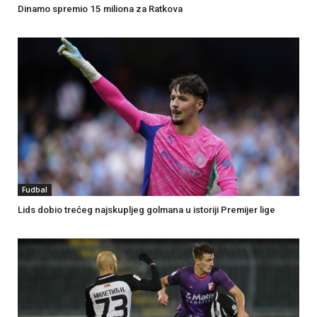
Dinamo spremio 15 miliona za Ratkova
Fudbal
Lids dobio trećeg najskupljeg golmana u istoriji Premijer lige