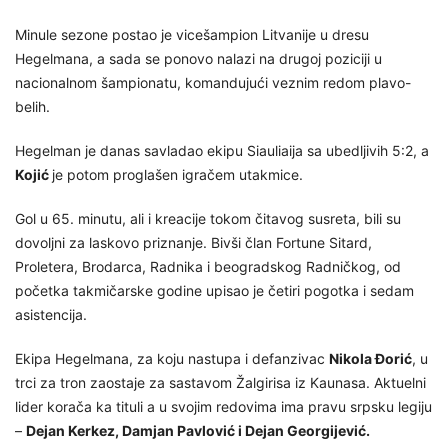
Minule sezone postao je vicešampion Litvanije u dresu
Hegelmana, a sada se ponovo nalazi na drugoj poziciji u
nacionalnom šampionatu, komandujući veznim redom plavo-
belih.
Hegelman je danas savladao ekipu Siauliaija sa ubedljivih 5:2, a
Kojić
je potom proglašen igračem utakmice.
Gol u 65. minutu, ali i kreacije tokom čitavog susreta, bili su
dovoljni za laskovo priznanje. Bivši član Fortune Sitard,
Proletera, Brodarca, Radnika i beogradskog Radničkog, od
početka takmičarske godine upisao je četiri pogotka i sedam
asistencija.
Ekipa Hegelmana, za koju nastupa i defanzivac
Nikola Đorić
, u
trci za tron zaostaje za sastavom Žalgirisa iz Kaunasa. Aktuelni
lider korača ka tituli a u svojim redovima ima pravu srpsku legiju
–
Dejan Kerkez, Damjan Pavlović i Dejan Georgijević.