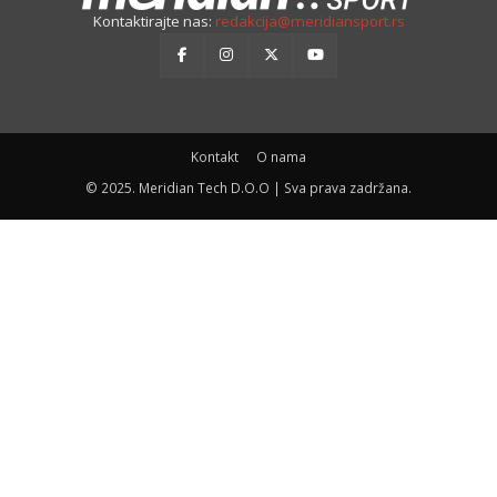
Kontaktirajte nas:
redakcija@meridiansport.rs
Kontakt
O nama
© 2025. Meridian Tech D.O.O | Sva prava zadržana.