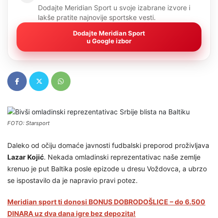
Dodajte Meridian Sport u svoje izabrane izvore i
lakše pratite najnovije sportske vesti.
Dodajte Meridian Sport
u Google izbor
FOTO: Starsport
Daleko od očiju domaće javnosti fudbalski preporod proživljava
Lazar Kojić
. Nekada omladinski reprezentativac naše zemlje
krenuo je put Baltika posle epizode u dresu Voždovca, a ubrzo
se ispostavilo da je napravio pravi potez.
Meridian sport ti donosi BONUS DOBRODOŠLICE – do 6.500
DINARA uz dva dana igre bez depozita!