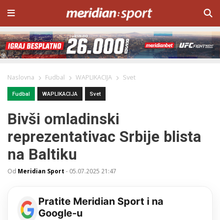
Naslovna
Fudbal
WAPLIKACIJA
Svet
Fudbal
WAPLIKACIJA
Svet
Bivši omladinski
reprezentativac Srbije blista
na Baltiku
Od
Meridian Sport
-
05.07.2025 21:47
Pratite Meridian Sport i na
Google-u