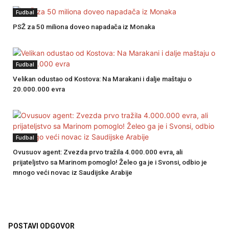
Fudbal
PSŽ za 50 miliona doveo napadača iz Monaka
Fudbal
Velikan odustao od Kostova: Na Marakani i dalje maštaju o
20.000.000 evra
Fudbal
Ovusuov agent: Zvezda prvo tražila 4.000.000 evra, ali
prijateljstvo sa Marinom pomoglo! Želeo ga je i Svonsi, odbio je
mnogo veći novac iz Saudijske Arabije
POSTAVI ODGOVOR