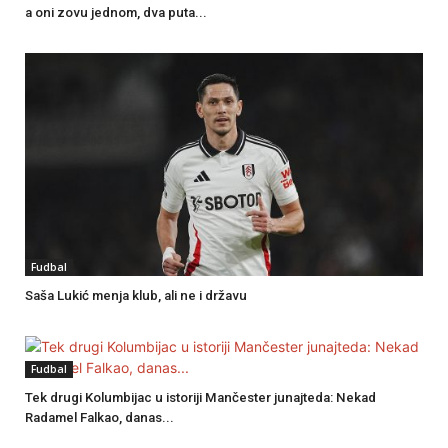
a oni zovu jednom, dva puta...
Fudbal
Saša Lukić menja klub, ali ne i državu
Fudbal
Tek drugi Kolumbijac u istoriji Mančester junajteda: Nekad
Radamel Falkao, danas...