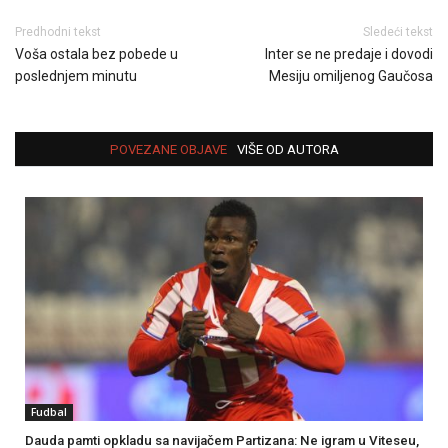
Predhodni tekst
Sledeći tekst
Voša ostala bez pobede u
Inter se ne predaje i dovodi
poslednjem minutu
Mesiju omiljenog Gaučosa
POVEZANE OBJAVE
VIŠE OD AUTORA
Fudbal
Dauda pamti opkladu sa navijačem Partizana: Ne igram u Viteseu,