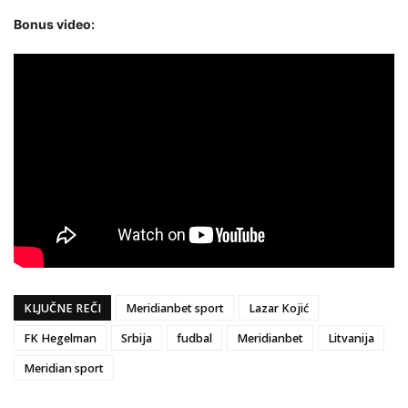
Bonus video:
KLJUČNE REČI
Meridianbet sport
Lazar Kojić
FK Hegelman
Srbija
fudbal
Meridianbet
Litvanija
Meridian sport