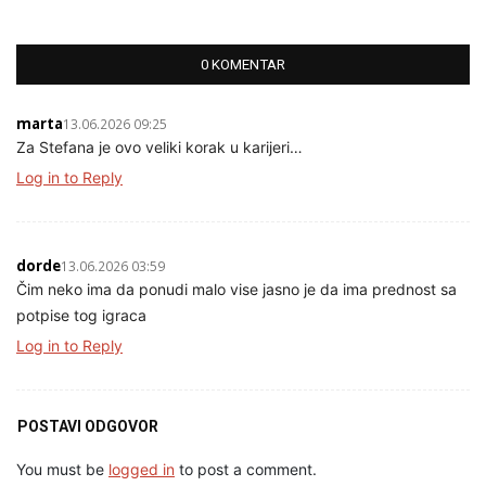
0 KOMENTAR
marta
13.06.2026 09:25
Za Stefana je ovo veliki korak u karijeri…
Log in to Reply
dorde
13.06.2026 03:59
Čim neko ima da ponudi malo vise jasno je da ima prednost sa
potpise tog igraca
Log in to Reply
POSTAVI ODGOVOR
You must be
logged in
to post a comment.