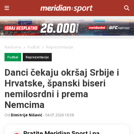
Naslovna
Fudbal
Reprezentacije
Fudbal
Reprezentacije
Danci čekaju okršaj Srbije i
Hrvatske, španski biseri
nemilosrdni i prema
Nemcima
Od
Dimitrije Nišavić
-
04.07.2026 16:58
Pratite Meridian Sport i na