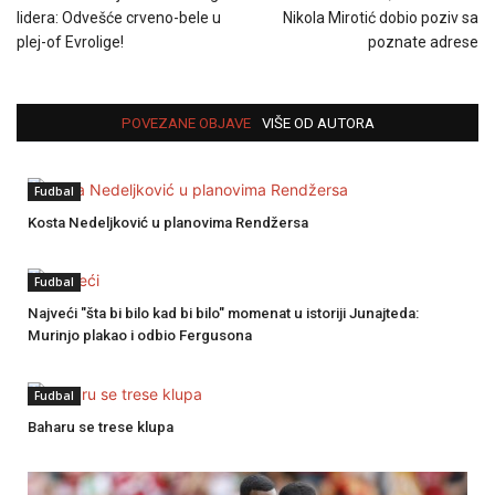
lidera: Odvešće crveno-bele u
Nikola Mirotić dobio poziv sa
plej-of Evrolige!
poznate adrese
POVEZANE OBJAVE
VIŠE OD AUTORA
Fudbal
Kosta Nedeljković u planovima Rendžersa
Fudbal
Najveći "šta bi bilo kad bi bilo" momenat u istoriji Junajteda:
Murinjo plakao i odbio Fergusona
Fudbal
Baharu se trese klupa