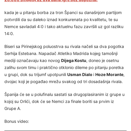
kada je u pitanju borba za tron Španci su današnjom partijom
potvrdili da su daleko iznad konkurenata po kvalitetu, te su
Nemce savladali 4:0 i tako aktuelnu fazu završili uz gol razliku
14:0.
Biseri sa Pirinejskog poluostrva su rivala načeli sa dva pogotka
Serhija Estebana. Napadač Atletiko Madrida kojeg tamošnji
mediji označavaju kao novog
Dijega Kostu
, doneo je osetnu
zalihu svom timu i praktično otklonio dileme po pitanju poretka
u grupi, dok su trijumf upotpunili
Usman Dialo
i
Hoze Morante
,
dvojac koji je pogađao mrežu svakog od tri dosadašnja rivala.
Španija će se u polufinalu sastati sa drugoplasiranim iz grupe u
kojoj su Orlići, dok će se Nemci za finale boriti sa prvim iz
Grupe A.
Bonus video: