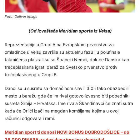
Foto: Guliver image
(Od izveštača Meridian sporta iz Velsa)
Reprezentacije u Grupi A na Evropskom prvenstvu za
omladince u Velsu završile su aktuelnu fazu i u polufinale
takmičenja plasirali su se Španci i Nemci, dok će Danska kao
trećeplasirana igrati baraž za Svetsko prvenstvo protiv
trećeplasiranog u Grupi B.
Danci su u susretu sa domaćinom slavili 3:0 i tako obezbedili
mesto u baražu gde će im rival gotovo izvesno biti pobednik
susreta Srbija – Hrvatska. Ime rivala Skandinavci će znati sutra
kada će Orlići izaći na megdan komšijama kojima u ovoj
računici odgovara i remi.
Meridian sport ti donosi NOVI BONUS DOBRODOŠLICE – do
26.000 DINARA uz dva dana igre bez depozita!