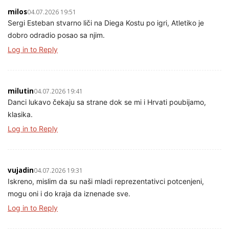
milos
04.07.2026 19:51
Sergi Esteban stvarno liči na Diega Kostu po igri, Atletiko je
dobro odradio posao sa njim.
Log in to Reply
milutin
04.07.2026 19:41
Danci lukavo čekaju sa strane dok se mi i Hrvati poubijamo,
klasika.
Log in to Reply
vujadin
04.07.2026 19:31
Iskreno, mislim da su naši mladi reprezentativci potcenjeni,
mogu oni i do kraja da iznenade sve.
Log in to Reply