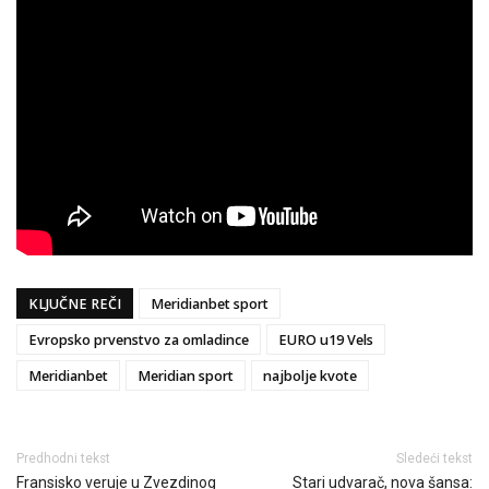
KLJUČNE REČI
Meridianbet sport
Evropsko prvenstvo za omladince
EURO u19 Vels
Meridianbet
Meridian sport
najbolje kvote
Predhodni tekst
Sledeći tekst
Fransisko veruje u Zvezdinog
Stari udvarač, nova šansa: