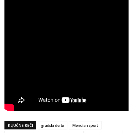
KLJUČNE REČI
gradski derbi
Meridian sport