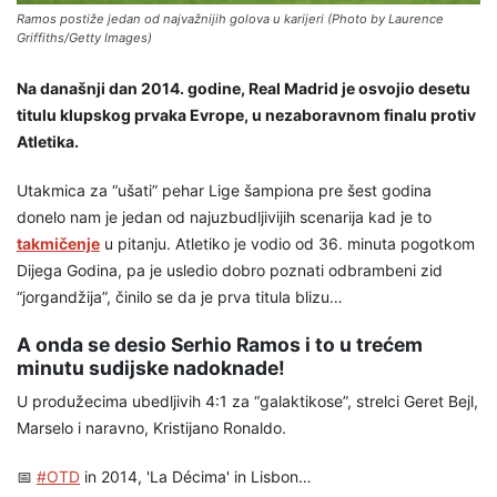
Ramos postiže jedan od najvažnijih golova u karijeri (Photo by Laurence
Griffiths/Getty Images)
Na današnji dan 2014. godine, Real Madrid je osvojio desetu
titulu klupskog prvaka Evrope, u nezaboravnom finalu protiv
Atletika.
Utakmica za “ušati” pehar Lige šampiona pre šest godina
donelo nam je jedan od najuzbudljivijih scenarija kad je to
takmičenje
u pitanju. Atletiko je vodio od 36. minuta pogotkom
Dijega Godina, pa je usledio dobro poznati odbrambeni zid
“jorgandžija”, činilo se da je prva titula blizu…
A onda se desio Serhio Ramos i to u trećem
minutu sudijske nadoknade!
U produžecima ubedljivih 4:1 za “galaktikose”, strelci Geret Bejl,
Marselo i naravno, Kristijano Ronaldo.
📅
#OTD
in 2014, 'La Décima' in Lisbon…