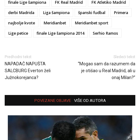
finale Lige šampiona
FK Real Madrid
FK Atletiko Madrid
derbi Madrida
Liga šampiona
španski fudbal
Primera
najbolje kvote
Meridianbet
Meridianbet sport
Lige petice
finale Lige šampiona 2014
Serhio Ramos
Predhodni tekst
Sledeći tekst
NAPADAČ NAPUŠTA
“Mogao sam da razumem da
SALCBURG Everton želi
je otišao u Real Madrid, ali u
Južnokorejanca?
onaj Milan?”
POVEZANE OBJAVE
VIŠE OD AUTORA