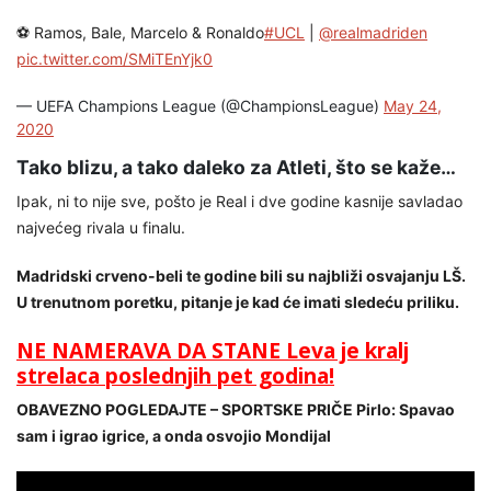
⚽️ Ramos, Bale, Marcelo & Ronaldo
#UCL
|
@realmadriden
pic.twitter.com/SMiTEnYjk0
— UEFA Champions League (@ChampionsLeague)
May 24,
2020
Tako blizu, a tako daleko za Atleti, što se kaže…
Ipak, ni to nije sve, pošto je Real i dve godine kasnije savladao
najvećeg rivala u finalu.
Madridski crveno-beli te godine bili su najbliži osvajanju LŠ.
U trenutnom poretku, pitanje je kad će imati sledeću priliku.
NE NAMERAVA DA STANE Leva je kralj
strelaca poslednjih pet godina!
OBAVEZNO POGLEDAJTE – SPORTSKE PRIČE Pirlo: Spavao
sam i igrao igrice, a onda osvojio Mondijal