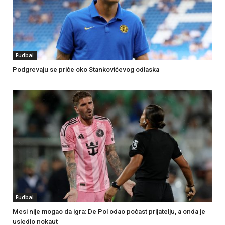
Fudbal
Podgrevaju se priče oko Stankovićevog odlaska
Fudbal
Mesi nije mogao da igra: De Pol odao počast prijatelju, a onda je
usledio nokaut