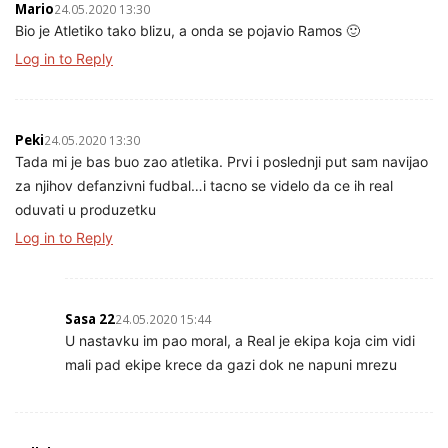
Mario
24.05.2020 13:30
Bio je Atletiko tako blizu, a onda se pojavio Ramos 🙂
Log in to Reply
Peki
24.05.2020 13:30
Tada mi je bas buo zao atletika. Prvi i poslednji put sam navijao
za njihov defanzivni fudbal…i tacno se videlo da ce ih real
oduvati u produzetku
Log in to Reply
Sasa 22
24.05.2020 15:44
U nastavku im pao moral, a Real je ekipa koja cim vidi
mali pad ekipe krece da gazi dok ne napuni mrezu