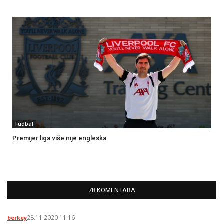
Fudbal
Premijer liga više nije engleska
78 KOMENTARA
28.11.2020 11:16
berkey