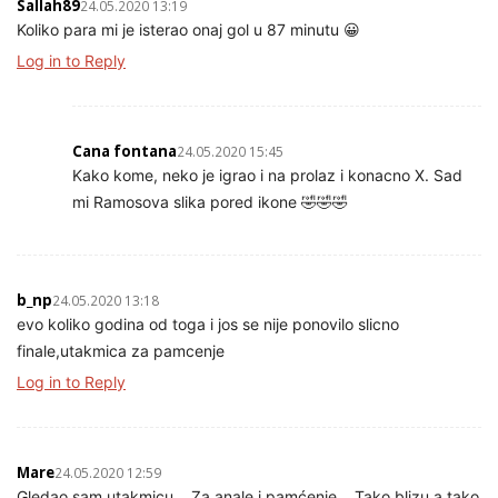
Sallah89
24.05.2020 13:19
Koliko para mi je isterao onaj gol u 87 minutu 😀
Log in to Reply
Cana fontana
24.05.2020 15:45
Kako kome, neko je igrao i na prolaz i konacno X. Sad
mi Ramosova slika pored ikone 🤣🤣🤣
b_np
24.05.2020 13:18
evo koliko godina od toga i jos se nije ponovilo slicno
finale,utakmica za pamcenje
Log in to Reply
Mare
24.05.2020 12:59
Gledao sam utakmicu… Za anale i pamćenje… Tako blizu a tako