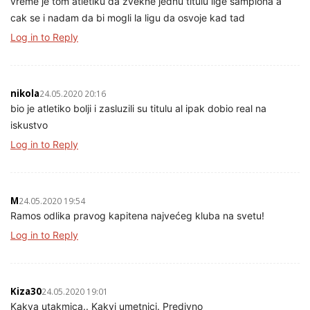
vreme je tom atletiku da zvekne jednu titulu lige sampiona a
cak se i nadam da bi mogli la ligu da osvoje kad tad
Log in to Reply
nikola
24.05.2020 20:16
bio je atletiko bolji i zasluzili su titulu al ipak dobio real na
iskustvo
Log in to Reply
M
24.05.2020 19:54
Ramos odlika pravog kapitena najvećeg kluba na svetu!
Log in to Reply
Kiza30
24.05.2020 19:01
Kakva utakmica.. Kakvi umetnici. Predivno