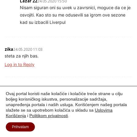
Lazar 22
24.05.2020 15:50
Nisam siguran oni su uvek u zavrsnici, moguce da ce je
osvojiti. Kao sto su me odusevili sa igrom ove sezone
kad su izbacili Liverpul
zika
24.05.2020 11:03
steta za njih bas.
Log in to Reply
acke
24.05.2020 11:02
Ovaj portal koristi naše kolačiće i kolačiće treće strane u cilju
ono je bilo zadovoljstvo gledati..
boljeg korisničkog iskustva, personalizacije sadržaja,
Log in to Reply
unapređenja portala i naših usluga. Korišćenjem našeg portala
slažete se sa upotrebom kolačića u skladu sa
Uslovima
Korišćenja
i
Politikom privatnosti
.
Prihvatam
Mosa
24.05.2020 11:02
Tesko da ce imati drugu priliku.