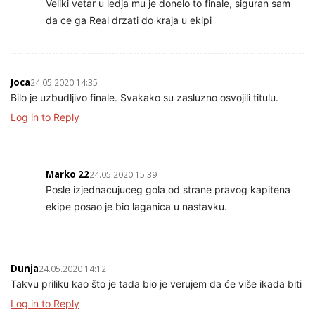
Veliki vetar u ledja mu je donelo to finale, siguran sam
da ce ga Real drzati do kraja u ekipi
Joca
24.05.2020 14:35
Bilo je uzbudljivo finale. Svakako su zasluzno osvojili titulu.
Log in to Reply
Marko 22
24.05.2020 15:39
Posle izjednacujuceg gola od strane pravog kapitena
ekipe posao je bio laganica u nastavku.
Dunja
24.05.2020 14:12
Takvu priliku kao što je tada bio je verujem da će više ikada biti
Log in to Reply