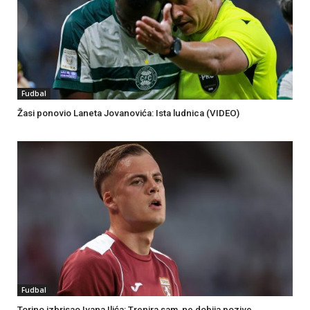
Fudbal
Žasi ponovio Laneta Jovanovića: Ista ludnica (VIDEO)
Fudbal
Torino izbrisao Ivana Ilića: Trenira sam, ne dobija pozive