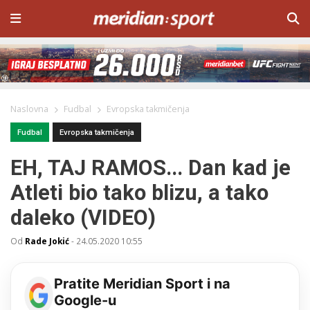
Naslovna
Fudbal
Evropska takmičenja
Fudbal
Evropska takmičenja
EH, TAJ RAMOS... Dan kad je
Atleti bio tako blizu, a tako
daleko (VIDEO)
Od
Rade Jokić
-
24.05.2020 10:55
Pratite Meridian Sport i na
Google-u