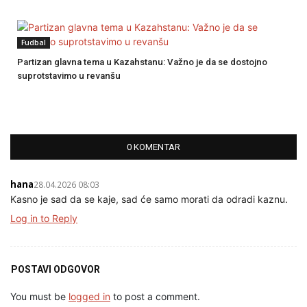
Fudbal
Partizan glavna tema u Kazahstanu: Važno je da se dostojno
suprotstavimo u revanšu
0 KOMENTAR
hana
28.04.2026 08:03
Kasno je sad da se kaje, sad će samo morati da odradi kaznu.
Log in to Reply
POSTAVI ODGOVOR
You must be
logged in
to post a comment.