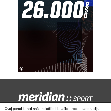
Kontaktirajte nas:
redakcija@meridiansport.rs
Ovaj portal koristi naše kolačiće i kolačiće treće strane u cilju