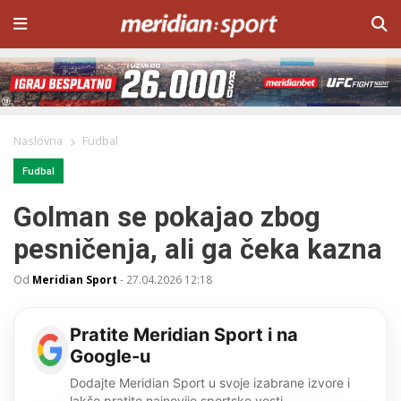
Naslovna
Fudbal
Fudbal
Golman se pokajao zbog
pesničenja, ali ga čeka kazna
Od
Meridian Sport
-
27.04.2026 12:18
Pratite Meridian Sport i na
Google-u
Dodajte Meridian Sport u svoje izabrane izvore i
lakše pratite najnovije sportske vesti.