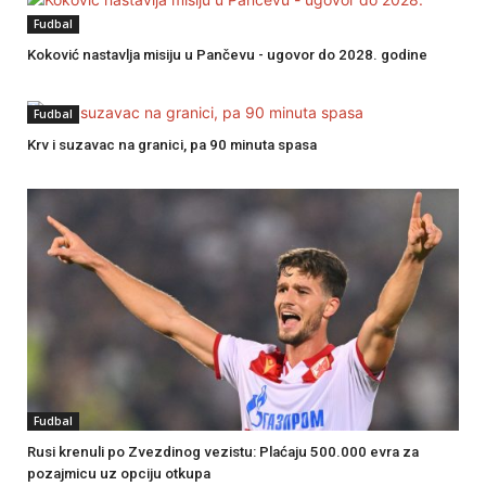
Fudbal
Koković nastavlja misiju u Pančevu - ugovor do 2028. godine
Fudbal
Krv i suzavac na granici, pa 90 minuta spasa
Fudbal
Rusi krenuli po Zvezdinog vezistu: Plaćaju 500.000 evra za
pozajmicu uz opciju otkupa