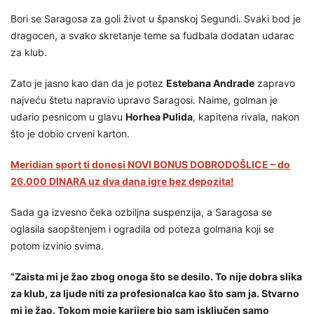
Bori se Saragosa za goli život u španskoj Segundi. Svaki bod je
dragocen, a svako skretanje teme sa fudbala dodatan udarac
za klub.
Zato je jasno kao dan da je potez
Estebana Andrade
zapravo
najveću štetu napravio upravo Saragosi. Naime, golman je
udario pesnicom u glavu
Horhea Pulida
, kapitena rivala, nakon
što je dobio crveni karton.
Meridian sport ti donosi NOVI BONUS DOBRODOŠLICE – do
26.000 DINARA uz dva dana igre bez depozita!
Sada ga izvesno čeka ozbiljna suspenzija, a Saragosa se
oglasila saopštenjem i ogradila od poteza golmana koji se
potom izvinio svima.
“Zaista mi je žao zbog onoga što se desilo. To nije dobra slika
za klub, za ljude niti za profesionalca kao što sam ja. Stvarno
mi je žao. Tokom moje karijere bio sam isključen samo