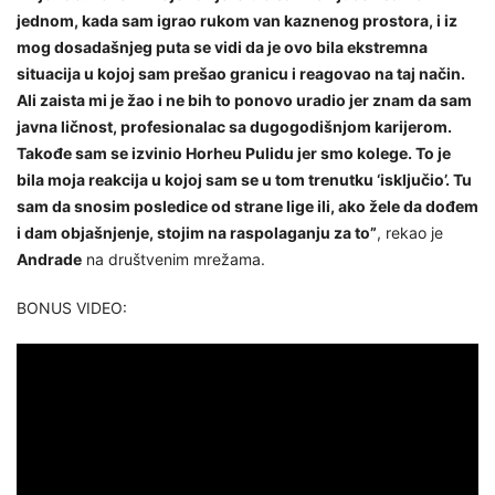
jednom, kada sam igrao rukom van kaznenog prostora, i iz
mog dosadašnjeg puta se vidi da je ovo bila ekstremna
situacija u kojoj sam prešao granicu i reagovao na taj način.
Ali zaista mi je žao i ne bih to ponovo uradio jer znam da sam
javna ličnost, profesionalac sa dugogodišnjom karijerom.
Takođe sam se izvinio Horheu Pulidu jer smo kolege. To je
bila moja reakcija u kojoj sam se u tom trenutku ‘isključio’. Tu
sam da snosim posledice od strane lige ili, ako žele da dođem
i dam objašnjenje, stojim na raspolaganju za to”
, rekao je
Andrade
na društvenim mrežama.
BONUS VIDEO: