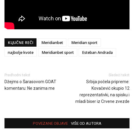
KLJUČNE REČI
Meridianbet
Meridian sport
najbolje kvote
Meridianbet sport
Esteban Andrada
Predhodni tekst
Sledeći tekst
Džejms o Šarasovom GOAT
Srbija počela pripreme:
komentaru: Ne zanima me
Kovačević okupio 12
reprezentativki, na spisku i
mladi biser iz Crvene zvezde
POVEZANE OBJAVE
VIŠE OD AUTORA