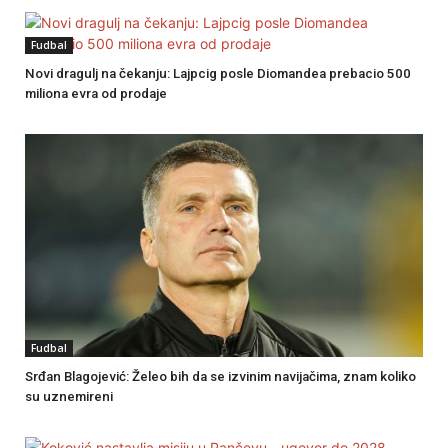
Fudbal
Novi dragulj na čekanju: Lajpcig posle Diomandea prebacio 500
miliona evra od prodaje
Fudbal
Srđan Blagojević: Želeo bih da se izvinim navijačima, znam koliko
su uznemireni