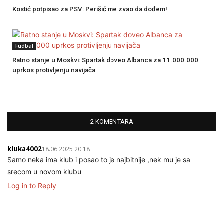
Kostić potpisao za PSV: Perišić me zvao da dođem!
Fudbal
Ratno stanje u Moskvi: Spartak doveo Albanca za 11.000.000
uprkos protivljenju navijača
2 KOMENTARA
kluka4002
18.06.2025 20:18
Samo neka ima klub i posao to je najbitnije ,nek mu je sa
srecom u novom klubu
Log in to Reply