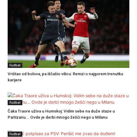
Fudbal
Vrištao od bolova, pa iščašio vilicu: Remzi o najgorem trenutku
karijere
Fudbal
Čaka Traore uživa u Humskoj: Vidim sebe na duže staze u
Partizanu... Ovde je derbi mnogo žešći nego u Milanu
Fudbal