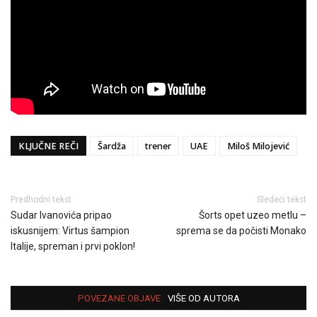
KLJUČNE REČI
Šardža
trener
UAE
Miloš Milojević
Predhodni tekst
Sledeći tekst
Sudar Ivanovića pripao
Šorts opet uzeo metlu –
iskusnijem: Virtus šampion
sprema se da počisti Monako
Italije, spreman i prvi poklon!
POVEZANE OBJAVE
VIŠE OD AUTORA