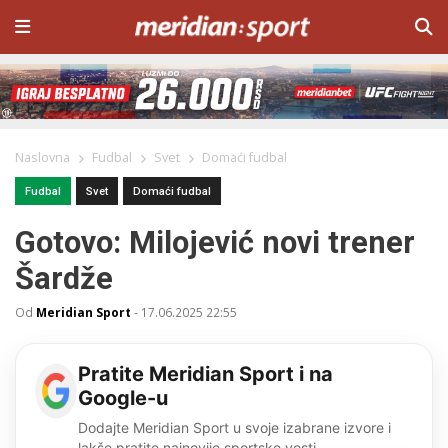
Naslovna
Fudbal
Svet
Domaći fudbal
Fudbal
Svet
Domaći fudbal
Gotovo: Milojević novi trener
Šardže
Od
Meridian Sport
-
17.06.2025 22:55
Pratite Meridian Sport i na
Google-u
Dodajte Meridian Sport u svoje izabrane izvore i
lakše pratite najnovije sportske vesti.