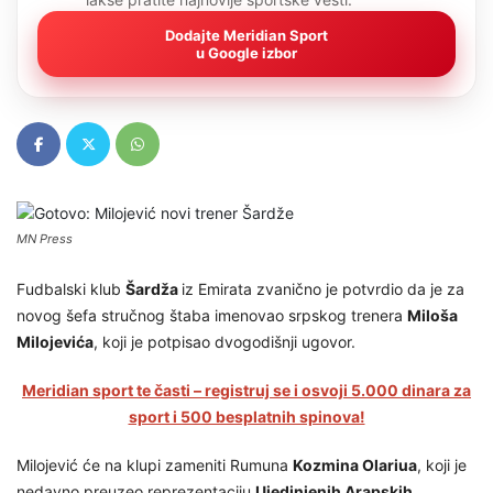
Dodajte Meridian Sport
u Google izbor
MN Press
Fudbalski klub
Šardža
iz Emirata zvanično je potvrdio da je za
novog šefa stručnog štaba imenovao srpskog trenera
Miloša
Milojevića
, koji je potpisao dvogodišnji ugovor.
Meridian sport te časti – registruj se i osvoji 5.000 dinara za
sport i 500 besplatnih spinova!
Milojević će na klupi zameniti Rumuna
Kozmina Olariua
, koji je
nedavno preuzeo reprezentaciju
Ujedinjenih Arapskih