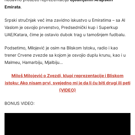
Emirata
.
Srpski stručnjak već ima zavidno iskustvo u Emiratima – sa Al
Vaslom je osvojio prvenstvo, Predsednički kup i Superkup
UAE/Katara, čime je ostavio dubok trag u tamošnjem fudbalu.
Podsetimo, Milojević je osim na Bliskom Istoku, radio i kao
trener Crvene zvezde sa kojom je osvojio duplu krunu, kao i u
Malmeu, Hamarbiju, Mjalbiju…
Miloš Milojević o Zvezdi, klupi reprezentacije i Bliskom
istoku: Ako nisam prvi, svejedno mi je da li ću biti drugi ili peti
(VIDEO)
BONUS VIDEO: