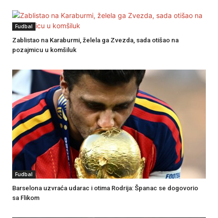
Fudbal
Zablistao na Karaburmi, želela ga Zvezda, sada otišao na
pozajmicu u komšiluk
Fudbal
Barselona uzvraća udarac i otima Rodrija: Španac se dogovorio
sa Flikom