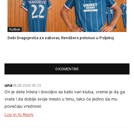
Fudbal
Debi Dragojevića za zaborav, Rendžers potonuo u Poljskoj
0 KOMENTAR
una
08.06.2026 05:23
On je dete Intera i dovoljno se kalio van kluba, vreme je da ga
vrate i da dobije svoje mesto u timu, tako će jedino da mu
povećaju vrednost.
Log in to Reply