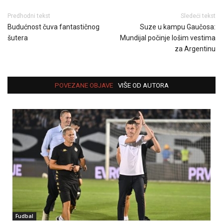
Predhodni tekst
Sledeći tekst
Budućnost čuva fantastičnog
Suze u kampu Gaučosa:
šutera
Mundijal počinje lošim vestima
za Argentinu
POVEZANE OBJAVE
VIŠE OD AUTORA
Fudbal