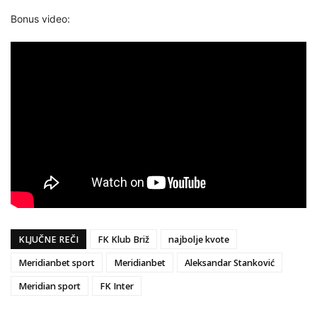
Bonus video:
KLJUČNE REČI
FK Klub Briž
najbolje kvote
Meridianbet sport
Meridianbet
Aleksandar Stanković
Meridian sport
FK Inter