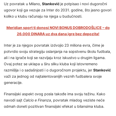
Uz povratak u Milano,
Stanković
je potpisao i novi dugoročni
ugovor koji ga vezuje za Inter do 2031. godine, što jasno govori
koliko u klubu računaju na njega u budućnosti.
Meridian sport ti donosi NOVI BONUS DOBRODOŠLICE – do
26.000 DINARA uz dva dana igre bez depozita!
Inter je za njegov povratak izdvojio 23 miliona evra, čime je
potvrdio svoju strategiju oslanjanja na sopstvenu školu fudbala,
ali i na igrače koji se razvijaju kroz iskustvo u drugim ligama.
Ovaj potez se uklapa u širu sliku kluba koji istovremeno
razmišlja i o sadašnjosti i o dugoročnom projektu, jer
Stanković
važi za jednog od najtalentovanijih veznih fudbalera svoje
generacije.
Finansijski aspekt ovog posla takođe ima svoju težinu. Kako
navodi sajt
Calcio e Finanza
, povratak mladog veziste neće
odmah doneti pozitivan finansijski efekat u bilansima kluba.