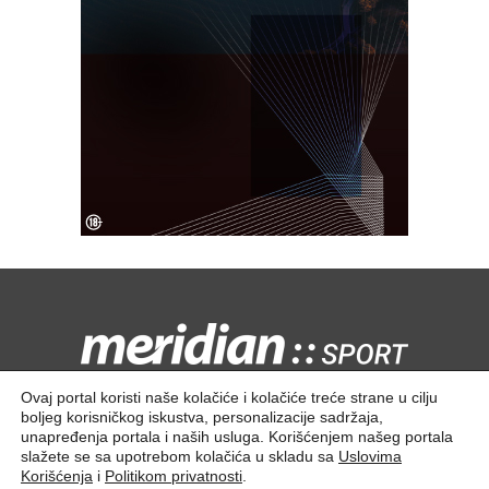
Kontaktirajte nas:
redakcija@meridiansport.rs
Ovaj portal koristi naše kolačiće i kolačiće treće strane u cilju
boljeg korisničkog iskustva, personalizacije sadržaja,
unapređenja portala i naših usluga. Korišćenjem našeg portala
slažete se sa upotrebom kolačića u skladu sa
Uslovima
Korišćenja
i
Politikom privatnosti
.