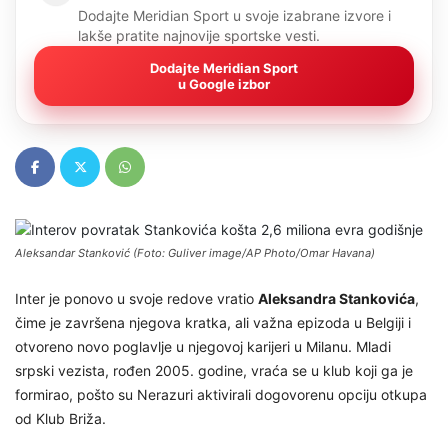
Dodajte Meridian Sport u svoje izabrane izvore i
lakše pratite najnovije sportske vesti.
Dodajte Meridian Sport
u Google izbor
Aleksandar Stanković (Foto: Guliver image/AP Photo/Omar Havana)
Inter je ponovo u svoje redove vratio
Aleksandra Stankovića
,
čime je završena njegova kratka, ali važna epizoda u Belgiji i
otvoreno novo poglavlje u njegovoj karijeri u Milanu. Mladi
srpski vezista, rođen 2005. godine, vraća se u klub koji ga je
formirao, pošto su Nerazuri aktivirali dogovorenu opciju otkupa
od Klub Briža.