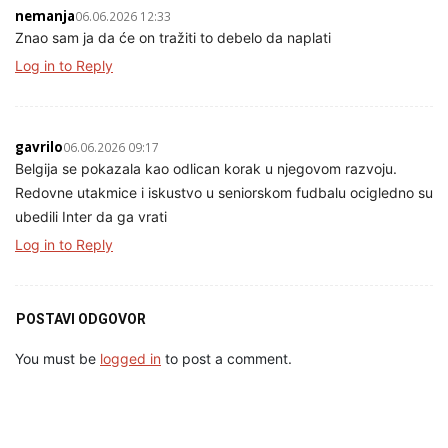
nemanja
06.06.2026 12:33
Znao sam ja da će on tražiti to debelo da naplati
Log in to Reply
gavrilo
06.06.2026 09:17
Belgija se pokazala kao odlican korak u njegovom razvoju.
Redovne utakmice i iskustvo u seniorskom fudbalu ocigledno su
ubedili Inter da ga vrati
Log in to Reply
POSTAVI ODGOVOR
You must be
logged in
to post a comment.