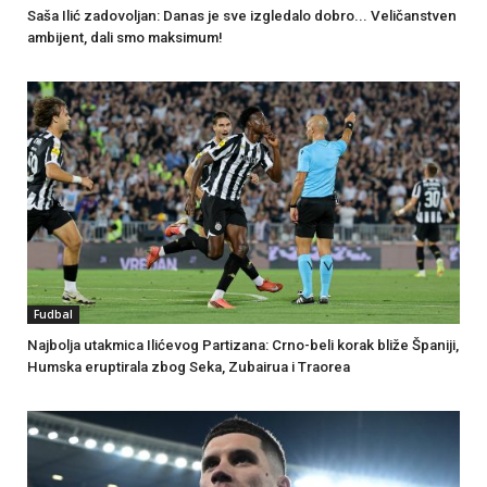
Saša Ilić zadovoljan: Danas je sve izgledalo dobro... Veličanstven
ambijent, dali smo maksimum!
Fudbal
Najbolja utakmica Ilićevog Partizana: Crno-beli korak bliže Španiji,
Humska eruptirala zbog Seka, Zubairua i Traorea