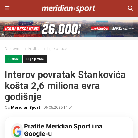
Naslovna
Fudbal
Lige petice
Fudbal
Lige petice
Interov povratak Stankovića
košta 2,6 miliona evra
godišnje
Od
Meridian Sport
-
06.06.2026 11:51
Pratite Meridian Sport i na
Google-u