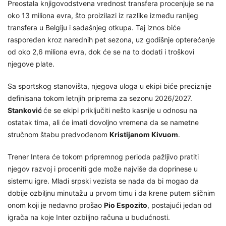
Preostala knjigovodstvena vrednost transfera procenjuje se na
oko 13 miliona evra, što proizilazi iz razlike između ranijeg
transfera u Belgiju i sadašnjeg otkupa. Taj iznos biće
raspoređen kroz narednih pet sezona, uz godišnje opterećenje
od oko 2,6 miliona evra, dok će se na to dodati i troškovi
njegove plate.
Sa sportskog stanovišta, njegova uloga u ekipi biće preciznije
definisana tokom letnjih priprema za sezonu 2026/2027.
Stanković
će se ekipi priključiti nešto kasnije u odnosu na
ostatak tima, ali će imati dovoljno vremena da se nametne
stručnom štabu predvođenom
Kristijanom Kivuom
.
Trener Intera će tokom pripremnog perioda pažljivo pratiti
njegov razvoj i proceniti gde može najviše da doprinese u
sistemu igre. Mladi srpski vezista se nada da bi mogao da
dobije ozbiljnu minutažu u prvom timu i da krene putem sličnim
onom koji je nedavno prošao
Pio Espozito
, postajući jedan od
igrača na koje Inter ozbiljno računa u budućnosti.