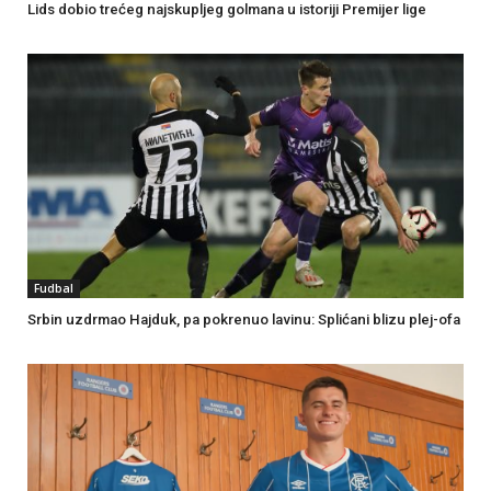
Lids dobio trećeg najskupljeg golmana u istoriji Premijer lige
Fudbal
Srbin uzdrmao Hajduk, pa pokrenuo lavinu: Splićani blizu plej-ofa