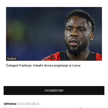
Fudbal
Čekajući Partizan: Hetafe doveo pojačanje iz Liona
0 KOMENTAR
simona
24.04.2026 08:24