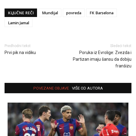
KLJUČNE REČI
Mundijal
povreda
FK Barselona
Lamin Jamal
Predhodni tekst
Sledeći tekst
Prvi pik na vidiku
Poruka iz Evrolige: Zvezda i
Partizan imaju šansu da dobiju
franšizu
POVEZANE OBJAVE
VIŠE OD AUTORA