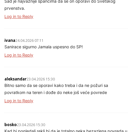
Sad je najvažnije špancima da se on oporavi do Svetskog
prvenstva.
Log in to Reply
ivana
24.04.2026 07:11
Sanirace sigurno Jamala uspesno do SP!
Log in to Reply
aleksandar
23.04.2026 15:30
Bitno samo da se oporavi kako treba i da ne požuri sa
povratkom na teren i dođe do neke još veće povrede
Log in to Reply
bosko
23.04.2026 15:30
Kad bi pogledali rekli bi da je totalno neka bezazlena povreda u