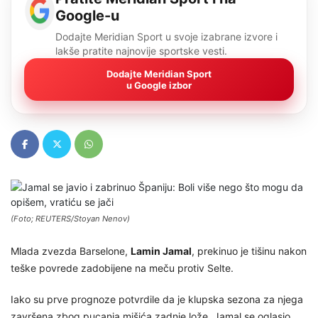
Google-u
Dodajte Meridian Sport u svoje izabrane izvore i
lakše pratite najnovije sportske vesti.
Dodajte Meridian Sport
u Google izbor
(Foto; REUTERS/Stoyan Nenov)
Mlada zvezda Barselone,
Lamin Jamal
, prekinuo je tišinu nakon
teške povrede zadobijene na meču protiv Selte.
Iako su prve prognoze potvrdile da je klupska sezona za njega
završena zbog pucanja mišića zadnje lože, Jamal se oglasio