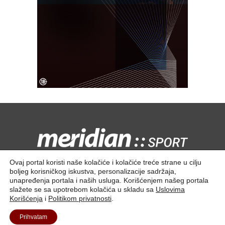
Kontaktirajte nas:
redakcija@meridiansport.rs
Ovaj portal koristi naše kolačiće i kolačiće treće strane u cilju
boljeg korisničkog iskustva, personalizacije sadržaja,
unapređenja portala i naših usluga. Korišćenjem našeg portala
slažete se sa upotrebom kolačića u skladu sa
Uslovima
Korišćenja
i
Politikom privatnosti
.
Kontakt
O nama
Prihvatam