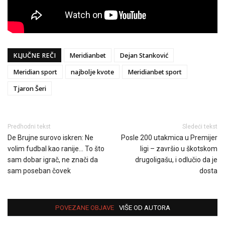
KLJUČNE REČI
Meridianbet
Dejan Stanković
Meridian sport
najbolje kvote
Meridianbet sport
Tjaron Šeri
Predhodni tekst
Sledeći tekst
De Brujne surovo iskren: Ne
Posle 200 utakmica u Premijer
volim fudbal kao ranije… To što
ligi – završio u škotskom
sam dobar igrač, ne znači da
drugoligašu, i odlučio da je
sam poseban čovek
dosta
POVEZANE OBJAVE
VIŠE OD AUTORA