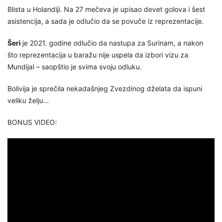
Blista u Holandiji. Na 27 mečeva je upisao devet golova i šest
asistencija, a sada je odlučio da se povuče iz reprezentacije.
Šeri
je 2021. godine odlučio da nastupa za Surinam, a nakon
što reprezentacija u baražu nije uspela da izbori vizu za
Mundijal – saopštio je svima svoju odluku.
Bolivija je sprečila nekadašnjeg Zvezdinog dželata da ispuni
veliku želju…
BONUS VIDEO: