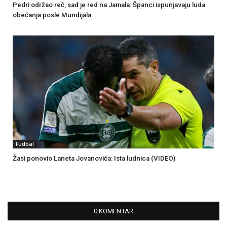
Pedri održao reč, sad je red na Jamala: Španci ispunjavaju luda
obećanja posle Mundijala
Fudbal
Žasi ponovio Laneta Jovanovića: Ista ludnica (VIDEO)
0 KOMENTAR