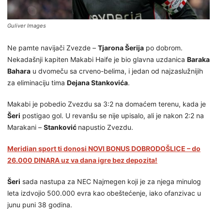
Guliver Images
Ne pamte navijači Zvezde –
Tjarona Šerija
po dobrom.
Nekadašnji kapiten Makabi Haife je bio glavna uzdanica
Baraka
Bahara
u dvomeču sa crveno-belima, i jedan od najzaslužnijih
za eliminaciju tima
Dejana Stankovića
.
Makabi je pobedio Zvezdu sa 3:2 na domaćem terenu, kada je
Šeri
postigao gol. U revanšu se nije upisalo, ali je nakon 2:2 na
Marakani –
Stanković
napustio Zvezdu.
Meridian sport ti donosi NOVI BONUS DOBRODOŠLICE – do
26.000 DINARA uz va dana igre bez depozita!
Šeri
sada nastupa za NEC Najmegen koji je za njega minulog
leta izdvojio 500.000 evra kao obeštećenje, iako ofanzivac u
junu puni 38 godina.