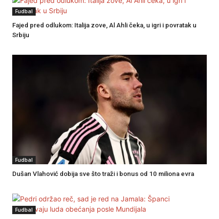
Fudbal
Fajed pred odlukom: Italija zove, Al Ahli čeka, u igri i povratak u
Srbiju
Fudbal
Dušan Vlahović dobija sve što traži i bonus od 10 miliona evra
Fudbal