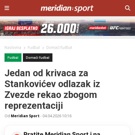
Naslovna
Fudbal
Domaći fudbal
Fudbal
Domaći fudbal
Jedan od krivaca za
Stankovićev odlazak iz
Zvezde rekao zbogom
reprezentaciji
Od
Meridian Sport
-
04.04.2026 10:16
Pratite Meridian Sport i na