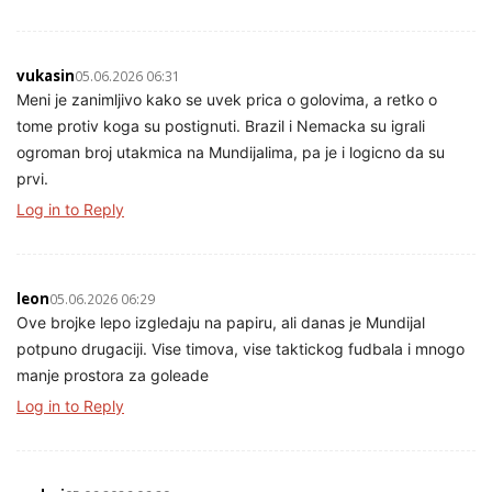
vukasin
05.06.2026 06:31
Meni je zanimljivo kako se uvek prica o golovima, a retko o
tome protiv koga su postignuti. Brazil i Nemacka su igrali
ogroman broj utakmica na Mundijalima, pa je i logicno da su
prvi.
Log in to Reply
leon
05.06.2026 06:29
Ove brojke lepo izgledaju na papiru, ali danas je Mundijal
potpuno drugaciji. Vise timova, vise taktickog fudbala i mnogo
manje prostora za goleade
Log in to Reply