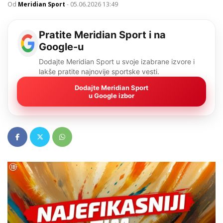
Od
Meridian Sport
-
05.06.2026 13:49
Pratite Meridian Sport i na
Google-u
Dodajte Meridian Sport u svoje izabrane izvore i
lakše pratite najnovije sportske vesti.
Dodajte Meridian Sport
u Google izbor