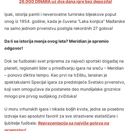
26.000 DINARA uz dva dana igre bez depozita!
Ipak, istorija pamti i neverovatne turnirske bljeskove poput
onog iz 1954. godine, kada je čuvena “Laka konjica” Mađarske
na samo jednom prvenstvu postigla rekordnih 27 golova!
Da li se istorija menja ovog leta? Meridian je spremio
odgovor!
Dok se fudbalski svet priprema za najveći sportski događaj na
planeti, regionalni lider u priređivanju igara na sreću – Meridian
– ponovo diktira tempo. Kao prvi na tržištu, lansiran je
spektakularni Specijal igara za predstojeće Svetsko prvenstvo,
koji vam omogućava da postanete deo mundijalske groznice
mnogo pre prvog sudijskog zvižduka!
U moru vrhunskih igara i nikada boljih kvota, jedna se posebno
izdvaja kao apsolutni favorit za sve strastvene statističare i
ljubitelje fudbala:
Reprezentacija sa najviše golova na
prvenstvu!