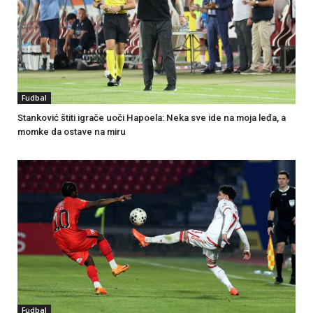
Fudbal
Stanković štiti igrače uoči Hapoela: Neka sve ide na moja leđa, a
momke da ostave na miru
Fudbal