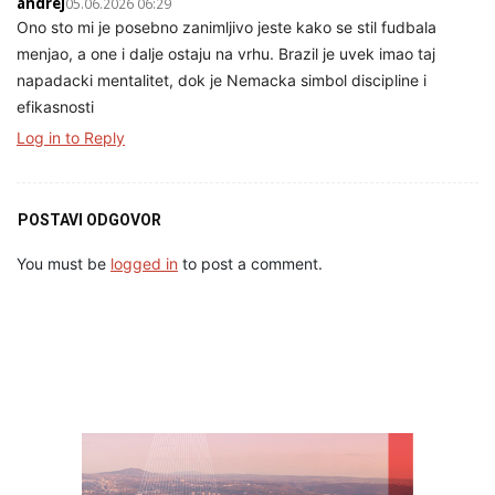
andrej
05.06.2026 06:29
Ono sto mi je posebno zanimljivo jeste kako se stil fudbala
menjao, a one i dalje ostaju na vrhu. Brazil je uvek imao taj
napadacki mentalitet, dok je Nemacka simbol discipline i
efikasnosti
Log in to Reply
POSTAVI ODGOVOR
You must be
logged in
to post a comment.