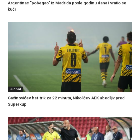
Argentinac "pobegao" iz Madrida posle godinu dana i vratio se
kući
Fudbal
Gaćinovićev het-trik za 22 minuta, Nikolićev AEK ubedljiv pred
Superkup