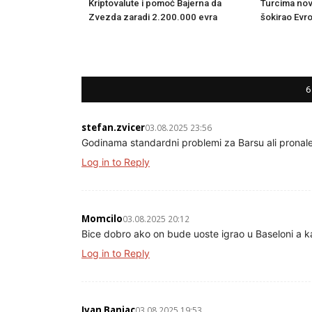
Turcima nov
Kriptovalute i pomoć Bajerna da
šokirao Evr
Zvezda zaradi 2.200.000 evra
6
stefan.zvicer
03.08.2025 23:56
Godinama standardni problemi za Barsu ali pronale
Log in to Reply
Momcilo
03.08.2025 20:12
Bice dobro ako on bude uoste igrao u Baseloni a 
Log in to Reply
Ivan Banjac
03.08.2025 19:53