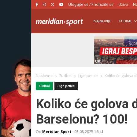
Ulogujte se / Pridružite se
Uživo
Na
NAJNOVIJE
FUDBAL
Naslovna
Fudbal
Lige petice
Koliko će golova 
Fudbal
Lige petice
Koliko će golova 
Barselonu? 100!
Od
Meridian Sport
-
03.08.2025 16:41