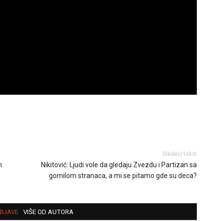
Sledeći tekst
m
Nikitović: Ljudi vole da gledaju Zvezdu i Partizan sa
gomilom stranaca, a mi se pitamo gde su deca?
BJAVE
VIŠE OD AUTORA