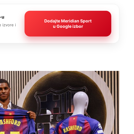
-u
Dodajte Meridian Sport
 izvore i
u Google izbor