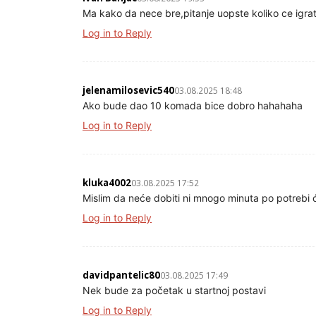
Ma kako da nece bre,pitanje uopste koliko ce igrat
Log in to Reply
jelenamilosevic540
03.08.2025 18:48
Ako bude dao 10 komada bice dobro hahahaha
Log in to Reply
kluka4002
03.08.2025 17:52
Mislim da neće dobiti ni mnogo minuta po potrebi ć
Log in to Reply
davidpantelic80
03.08.2025 17:49
Nek bude za početak u startnoj postavi
Log in to Reply