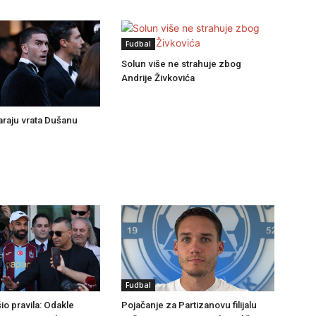
Fudbal
Solun više ne strahuje zbog
Andrije Živkovića
tvaraju vrata Dušanu
Fudbal
io pravila: Odakle
Pojačanje za Partizanovu filijalu