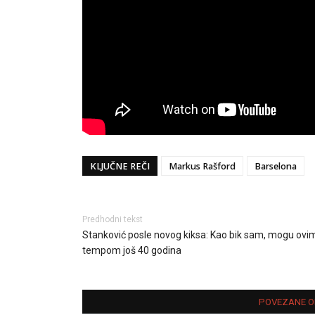
KLJUČNE REČI
Markus Rašford
Barselona
Predhodni tekst
Stanković posle novog kiksa: Kao bik sam, mogu ovi
tempom još 40 godina
POVEZANE O