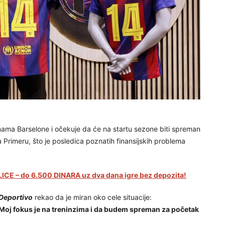
mama Barselone i očekuje da će na startu sezone biti spreman
a Primeru, što je posledica poznatih finansijskih problema
CE – do 6.500 DINARA uz dva dana igre bez depozita!
Deportivo
rekao da je miran oko cele situacije:
i. Moj fokus je na treninzima i da budem spreman za početak