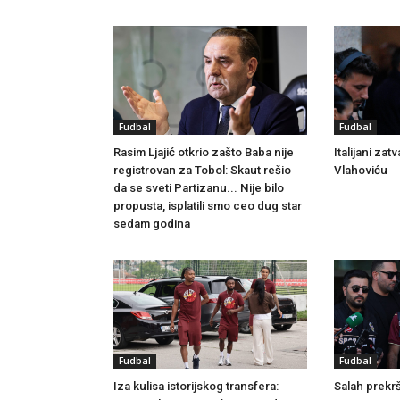
Fudbal
Fudbal
Rasim Ljajić otkrio zašto Baba nije
Italijani za
registrovan za Tobol: Skaut rešio
Vlahoviću
da se sveti Partizanu... Nije bilo
propusta, isplatili smo ceo dug star
sedam godina
Fudbal
Fudbal
Salah prekrš
Iza kulisa istorijskog transfera: