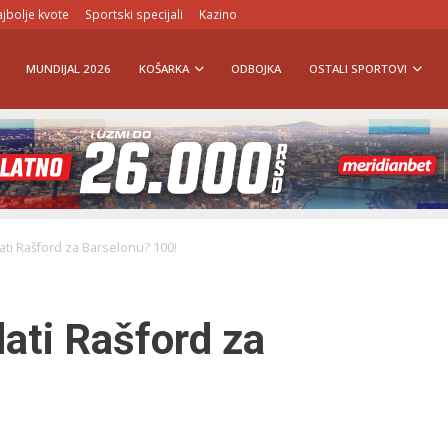
jbolje kvote
Sportski specijali
Kazino
MUNDIJAL 2026
KOŠARKA
ODBOJKA
OSTALI SPORTOVI
dati Rašford za Barselonu? 100!
dati Rašford za