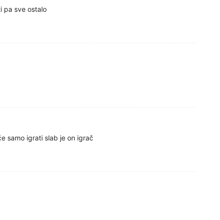
i pa sve ostalo
e samo igrati slab je on igrač