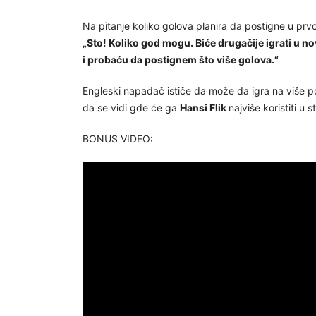
Na pitanje koliko golova planira da postigne u prvo
„Sto! Koliko god mogu. Biće drugačije igrati u nov
i probaću da postignem što više golova.“
Engleski napadač ističe da može da igra na više poz
da se vidi gde će ga
Hansi Flik
najviše koristiti u 
BONUS VIDEO: