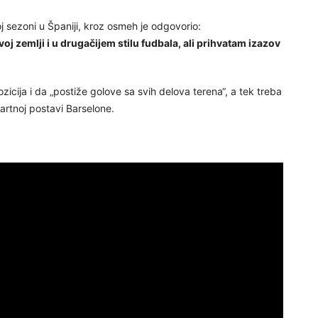
j sezoni u Španiji, kroz osmeh je odgovorio:
oj zemlji i u drugačijem stilu fudbala, ali prihvatam izazov
icija i da „postiže golove sa svih delova terena“, a tek treba
startnoj postavi Barselone.