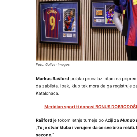
Foto: Guliver images
Markus Rašford
polako pronalazi ritam na pripre
da zablista. Ipak, klub tek mora da ga registruje z
Katalonaca.
Meridian sport ti donosi BONUS DOBRODOŠLI
Rašford
je tokom letnje turneje po Aziji za
Mundo 
„To je stvar kluba i verujem da će sve brzo rešit
sezone.“