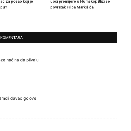
ac za posao koji je
uoči premijere u Humskoj: Bliži se
opu?
povratak Filipa Markišića
 KOMENTARA
ze načina da plivaju
kamoli davao golove