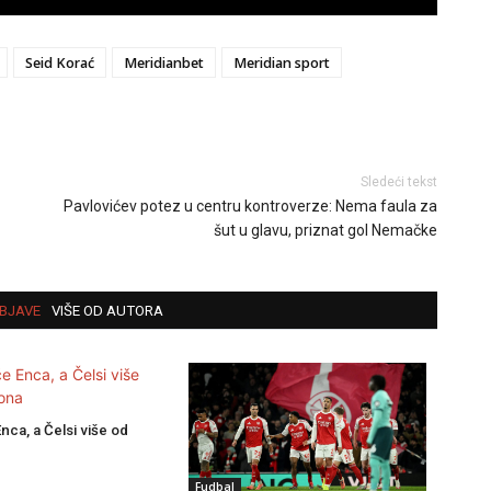
Seid Korać
Meridianbet
Meridian sport
Sledeći tekst
Pavlovićev potez u centru kontroverze: Nema faula za
šut u glavu, priznat gol Nemačke
BJAVE
VIŠE OD AUTORA
ca, a Čelsi više od
Fudbal