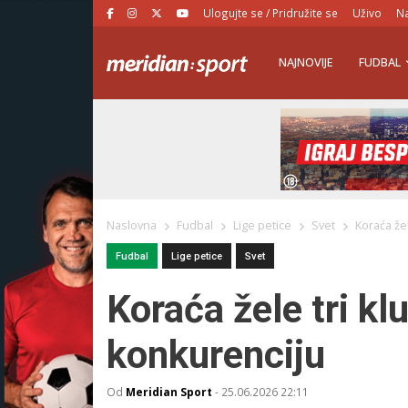
Ulogujte se / Pridružite se
Uživo
Na
NAJNOVIJE
FUDBAL
Naslovna
Fudbal
Lige petice
Svet
Koraća že
Fudbal
Lige petice
Svet
Koraća žele tri kl
konkurenciju
Od
Meridian Sport
-
25.06.2026 22:11