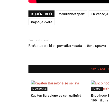
KLJUČNE REČI
Meridianbet sport
FK Venecija
najbolje kvote
Predhodni tekst
Brašanac bio blizu povratka – sada se čeka uprava
POVEZANE O
Lige petice
Fudbal
Kapiten Barselone se seli na Enfild
Enco hoće En
100 miliona