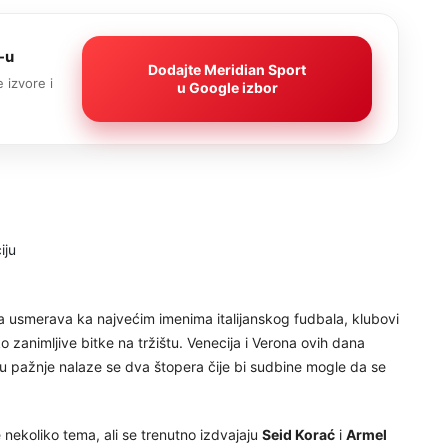
-u
Dodajte Meridian Sport
 izvore i
u Google izbor
a usmerava ka najvećim imenima italijanskog fudbala, klubovi
o zanimljive bitke na tržištu. Venecija i Verona ovih dana
ru pažnje nalaze se dva štopera čije bi sudbine mogle da se
 nekoliko tema, ali se trenutno izdvajaju
Seid Korać
i
Armel