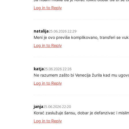
Log in to Reply
natalija
25.06.2026 22:29
Meni je ovo previše komplikovano, transferi se vu
Log in to Reply
katja
25.06.2026 22:26
Ne razumem zašto bi Venecija žurila kad mu ugovo
Log in to Reply
janja
25.06.2026 22:20
Korać zaslužuje šansu, dobar je defanzivac i misli
Log in to Reply