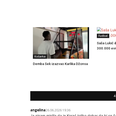
Fudbal
Saša Lukić d
300.000 ev
Košarka
Demba Sek izazvao Karlika Džonsa
4
angelina
26.06.2026 19:36
Ja nisam mislila da je Korać toliko dobar da bi se č