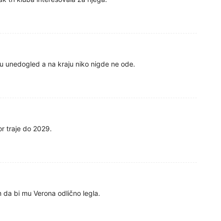
ku unedogled a na kraju niko nigde ne ode.
r traje do 2029.
m da bi mu Verona odlično legla.