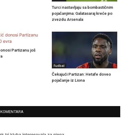
Turci nastavljaju sa bombastičnim
pojačanjima: Galatasaraj kreće po
zvezdu Arsenala
onosi Partizanu još
ra
Fudbal
Čekajući Partizan: Hetafe doveo
pojačanje iz Liona
 KOMENTARA
ak tri kluba interesovala za njega.