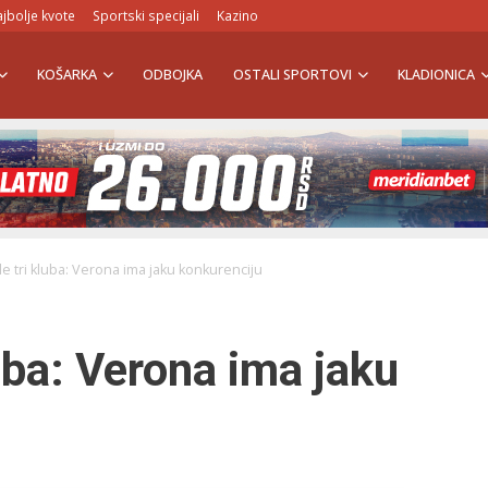
jbolje kvote
Sportski specijali
Kazino
KOŠARKA
ODBOJKA
OSTALI SPORTOVI
KLADIONICA
le tri kluba: Verona ima jaku konkurenciju
uba: Verona ima jaku