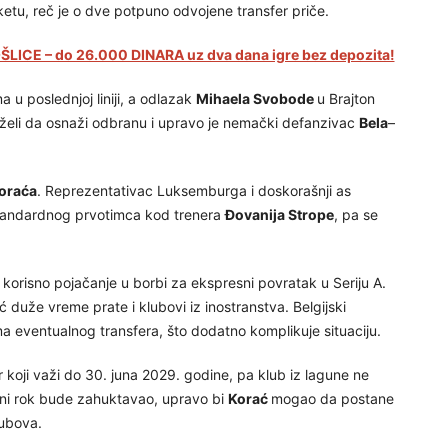
ketu, reč je o dve potpuno odvojene transfer priče.
LICE – do 26.000 DINARA uz dva dana igre bez depozita!
 u poslednjoj liniji, a odlazak
Mihaela Svobode
u Brajton
 želi da osnaži odbranu i upravo je nemački defanzivac
Bela
–
oraća
. Reprezentativac Luksemburga i doskorašnji as
standardnog prvotimca kod trenera
Đovanija Strope
, pa se
orisno pojačanje u borbi za ekspresni povratak u Seriju A.
ć duže vreme prate i klubovi iz inostranstva. Belgijski
ma eventualnog transfera, što dodatno komplikuje situaciju.
oji važi do 30. juna 2029. godine, pa klub iz lagune ne
zni rok bude zahuktavao, upravo bi
Korać
mogao da postane
lubova.