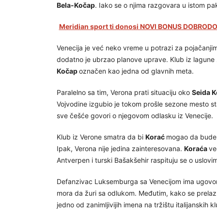
Bela-Kočap
. Iako se o njima razgovara u istom pa
Meridian sport ti donosi NOVI BONUS DOBRODOŠ
Venecija je već neko vreme u potrazi za pojačanjima
dodatno je ubrzao planove uprave. Klub iz lagune
Kočap
označen kao jedna od glavnih meta.
Paralelno sa tim, Verona prati situaciju oko
Seida K
Vojvodine izgubio je tokom prošle sezone mesto 
sve češće govori o njegovom odlasku iz Venecije.
Klub iz Verone smatra da bi
Korać
mogao da bude k
Ipak, Verona nije jedina zainteresovana.
Koraća
ve
Antverpen i turski Bašakšehir raspituju se o uslovi
Defanzivac Luksemburga sa Venecijom ima ugovor k
mora da žuri sa odlukom. Međutim, kako se prela
jedno od zanimljivijih imena na tržištu italijanskih k