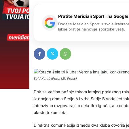
Pratite Meridian Sport i na Google
Dodajte Meridian Sport u svoje izabrane
lakše pratite najnovije sportske vesti.
Seid Korać (Foto: MN Press)
Dok se većina pažnje tokom letnjeg prelaznog rok
iz donjeg doma Serije A i vrha Serije B vode jednak
intenzivno razgovaraju o nekoliko igrača, a u cent
ukrste tokom leta.
Direktna komunikacija između dva kluba otvorila je