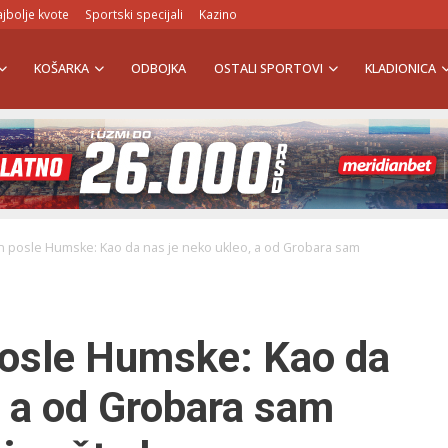
jbolje kvote
Sportski specijali
Kazino
KOŠARKA
ODBOJKA
OSTALI SPORTOVI
KLADIONICA
ren posle Humske: Kao da nas je neko ukleo, a od Grobara sam
 posle Humske: Kao da
, a od Grobara sam