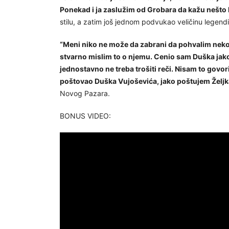
Ponekad i ja zaslužim od Grobara da kažu nešto 
stilu, a zatim još jednom podvukao veličinu legendi
“Meni niko ne može da zabrani da pohvalim nekog
stvarno mislim to o njemu. Cenio sam Duška jako
jednostavno ne treba trošiti reči. Nisam to govor
poštovao Duška Vujoševića, jako poštujem Željka 
Novog Pazara.
BONUS VIDEO: