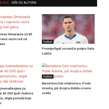
BJAVE
VIŠE OD AUTORA
pisao Gimaraeša za 85
pravio vezni red od
Fudbal
lava
Premijerligaš ozvaničio potpis Saše
Lukića
Fudbal
Barselona čisti svlačionicu: Posle
Arauha, još dvojica dobila crveno
iznenađenjima za
svetlo
e 40.000 ljudi i ludnice
u, stigla ponuda koju
o