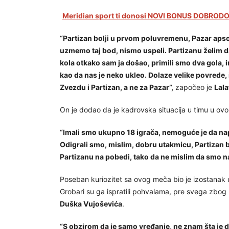
Meridian sport ti donosi NOVI BONUS DOBRODOŠ
“Partizan bolji u prvom poluvremenu, Pazar apso
uzmemo taj bod, nismo uspeli. Partizanu želim da
kola otkako sam ja došao, primili smo dva gola, im
kao da nas je neko ukleo. Dolaze velike povrede, 
Zvezdu i Partizan, a ne za Pazar”,
započeo je
Lala
On je dodao da je kadrovska situacija u timu u ov
“Imali smo ukupno 18 igrača, nemoguće je da na
Odigrali smo, mislim, dobru utakmicu, Partizan 
Partizanu na pobedi, tako da ne mislim da smo n
Poseban kuriozitet sa ovog meča bio je izostanak 
Grobari su ga ispratili pohvalama, pre svega zbog
Duška Vujoševića
.
“S obzirom da je samo vređanje, ne znam šta je 