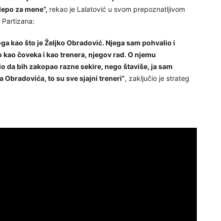
lepo za mene”,
rekao je Lalatović u svom prepoznatljivom
 Partizana:
a kao što je Željko Obradović. Njega sam pohvalio i
 kao čoveka i kao trenera, njegov rad. O njemu
io da bih zakopao razne sekire, nego štaviše, ja sam
Obradovića, to su sve sjajni treneri”
, zaključio je strateg