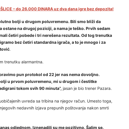
LICE – do 26.000 DINARA uz dva dana igre bez depozita!
lutno bolji u drugom poluvremenu. Bili smo bliži da
 ostane na drugoj poziciji, a nama je teško. Prvih sedam
ali četiri pobede i tri nerešena rezultata. Od tog trenutka
igramo bez četiri standardna igrača, a to je mnogo i za
tović
.
om trenutku alarmantna.
pravimo pun protokol od 22 jer nas nema dovoljno.
bolji u prvom poluvremenu, mi u drugom i čestitke
adigrani tokom svih 90 minuta”,
jasan je bio trener Pazara.
uobičajenih uvreda sa tribina na njegov račun. Umesto toga,
 njegovih nedavnih izjava prepunih poštovanja nakon smrti
danas odjednom. Iznenadili su me pozitivno. Šalim se.