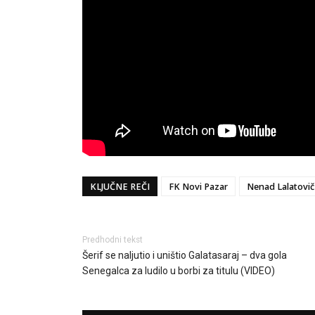
KLJUČNE REČI
FK Novi Pazar
Nenad Lalatovič
Predhodni tekst
Šerif se naljutio i uništio Galatasaraj – dva gola
Senegalca za ludilo u borbi za titulu (VIDEO)