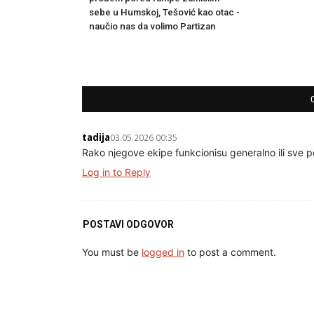
sebe u Humskoj, Tešović kao otac -
naučio nas da volimo Partizan
tadija
03.05.2026 00:35
Rako njegove ekipe funkcionisu generalno ili sve p
Log in to Reply
POSTAVI ODGOVOR
You must be
logged in
to post a comment.