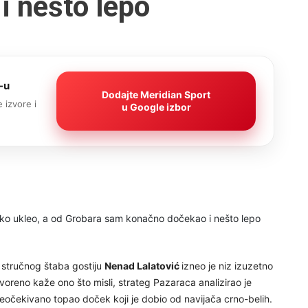
i nešto lepo
-u
Dodajte Meridian Sport
 izvore i
u Google izbor
stručnog štaba gostiju
Nenad Lalatović
izneo je niz izuzetno
oreno kaže ono što misli, strateg Pazaraca analizirao je
eočekivano topao doček koji je dobio od navijača crno-belih.