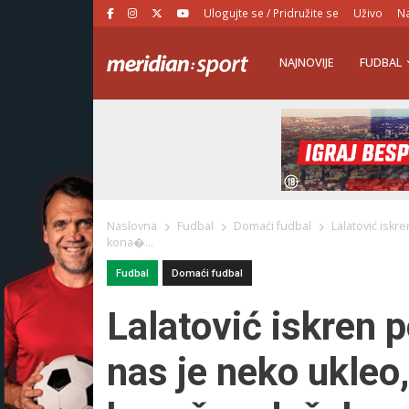
Ulogujte se / Pridružite se
Uživo
Na
NAJNOVIJE
FUDBAL
Naslovna
Fudbal
Domaći fudbal
Lalatović isk
kona�...
Fudbal
Domaći fudbal
Lalatović iskren
nas je neko ukleo