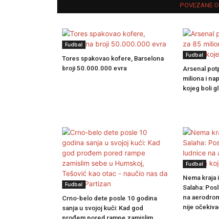
POVEZANE O
Fudbal
Fudbal
Tores spakovao kofere, Barselona
broji 50.000.000 evra
Arsenal pot
miliona i na
kojeg boli g
Fudbal
Nema kraja 
Fudbal
Salaha: Posl
na aerodrom
Crno-belo dete posle 10 godina
nije očekiva
sanja u svojoj kući: Kad god
prođem pored rampe zamislim