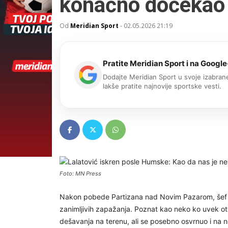
konačno dočekao 
Od
Meridian Sport
-
02.05.2026 21:19
Pratite Meridian Sport i na Google
Dodajte Meridian Sport u svoje izabrane
lakše pratite najnovije sportske vesti.
Foto: MN Press
Nakon pobede Partizana nad Novim Pazarom, šef 
zanimljivih zapažanja. Poznat kao neko ko uvek otv
dešavanja na terenu, ali se posebno osvrnuo i na n