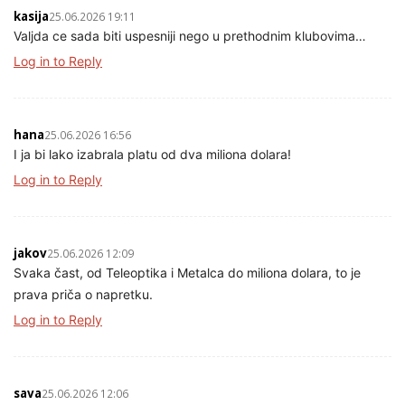
kasija
25.06.2026 19:11
Valjda ce sada biti uspesniji nego u prethodnim klubovima…
Log in to Reply
hana
25.06.2026 16:56
I ja bi lako izabrala platu od dva miliona dolara!
Log in to Reply
jakov
25.06.2026 12:09
Svaka čast, od Teleoptika i Metalca do miliona dolara, to je
prava priča o napretku.
Log in to Reply
sava
25.06.2026 12:06