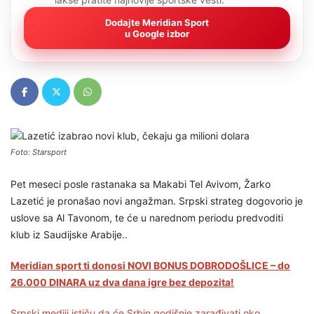
Dodajte Meridian Sport
u Google izbor
Foto: Starsport
Pet meseci posle rastanaka sa Makabi Tel Avivom, Žarko
Lazetić je pronašao novi angažman. Srpski strateg dogovorio je
uslove sa Al Tavonom, te će u narednom periodu predvoditi
klub iz Saudijske Arabije..
Meridian sport ti donosi NOVI BONUS DOBRODOŠLICE – do
26.000 DINARA uz dva dana igre bez depozita!
Srpski mediji ističu da će Srbin godišnje zarađivati oko