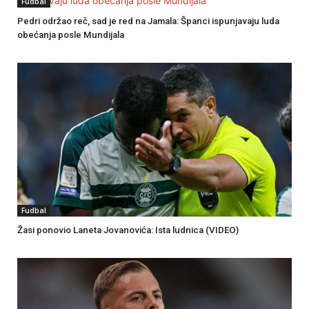
Fudbal
Pedri održao reč, sad je red na Jamala: Španci ispunjavaju luda
obećanja posle Mundijala
Fudbal
Žasi ponovio Laneta Jovanovića: Ista ludnica (VIDEO)