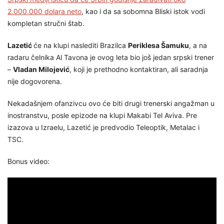
2.000.000 dolara neto
, kao i da sa sobomna Bliski istok vodi
kompletan stručni štab.
Lazetić
će na klupi naslediti Brazilca
Periklesa Šamuku
, a na
radaru čelnika Al Tavona je ovog leta bio još jedan srpski trener
–
Vladan Milojević
, koji je prethodno kontaktiran, ali saradnja
nije dogovorena.
Nekadašnjem ofanzivcu ovo će biti drugi trenerski angažman u
inostranstvu, posle epizode na klupi Makabi Tel Aviva. Pre
izazova u Izraelu, Lazetić je predvodio Teleoptik, Metalac i
TSC.
Bonus video: