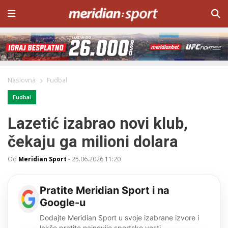
Naslovna
Fudbal
Fudbal
Lazetić izabrao novi klub,
čekaju ga milioni dolara
Od
Meridian Sport
-
25.06.2026 11:20
Pratite Meridian Sport i na
Google-u
Dodajte Meridian Sport u svoje izabrane izvore i
lakše pratite najnovije sportske vesti.