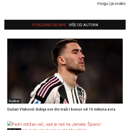
mogu i ja ovako
POVEZANE OBJAVE
VIŠE OD AUTORA
Fudbal
Dušan Vlahović dobija sve što traži i bonus od 10 miliona evra