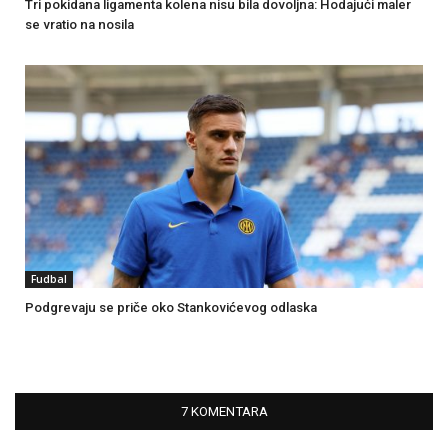
Tri pokidana ligamenta kolena nisu bila dovoljna: Hodajući maler
se vratio na nosila
Fudbal
Podgrevaju se priče oko Stankovićevog odlaska
7 KOMENTARA