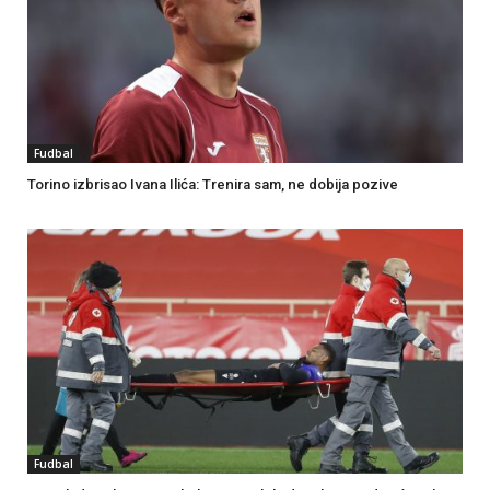
Fudbal
Torino izbrisao Ivana Ilića: Trenira sam, ne dobija pozive
Fudbal