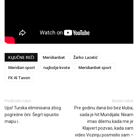
KLJUČNE REČI
Meridianbet
Žarko Lazetić
Meridian sport
najbolje kvote
Meridianbet sport
FK Al Tavon
Predhodni tekst
Sledeći tekst
Ups! Turska eliminisana zbog
Pre godinu dana bio bez kluba,
pogrešne čini: Šegrt ispustio
sada je hit Mundijala: Nisam
mapu i…
imao dilemu kada me je
Klajvert pozvao, kada sam
video Vozinju posmislio sam –