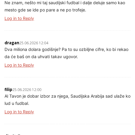
Ne znam, nešto mi taj saudijski fudbal i dalje deluje samo kao
mesto gde se ide po pare a ne po trofeje.
Log in to Reply
dragan
25.06.2026 12:04
Dva miliona dolara godišnje? Pa to su ozbiljne cifre, ko bi rekao
da će baš on da uhvati takav ugovor.
Log in to Reply
filip
25.06.2026 12:00
Al Tavon je dobar izbor za njega, Saudijska Arabija sad ulaže ko
lud u fudbal.
Log in to Reply