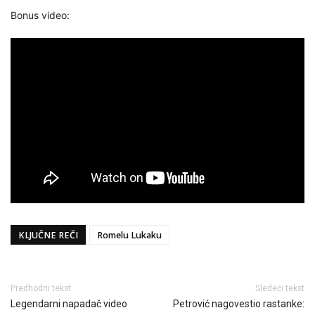
Bonus video:
KLJUČNE REČI
Romelu Lukaku
Predhodni tekst
Sledeći tekst
Legendarni napadač video
Petrović nagovestio rastanke: