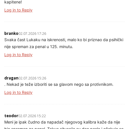
kapitene!
Log in to Reply
branko
02.07.2026 17:26
Svaka čast Lukaku na iskrenosti, malo ko bi priznao da psihički
nije spreman za penal u 125. minutu.
Log in to Reply
dragan
02.07.2026 15:26
. Nekad je teže izboriti se sa glavom nego sa protivnikom.
Log in to Reply
teodor
02.07.2026 15:22
Meni je ipak čudno da napadač njegovog kalibra kaže da nije
bio spreman za penal. Takve situacije su deo posla i očekuje se