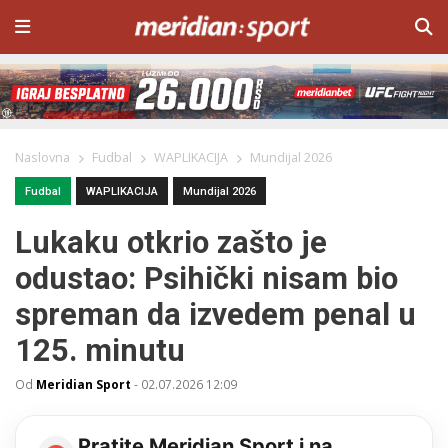
Naslovna
Fudbal
WAPLIKACIJA
Mundijal 2026
Fudbal
WAPLIKACIJA
Mundijal 2026
Lukaku otkrio zašto je
odustao: Psihički nisam bio
spreman da izvedem penal u
125. minutu
Od
Meridian Sport
-
02.07.2026 12:09
Pratite Meridian Sport i na