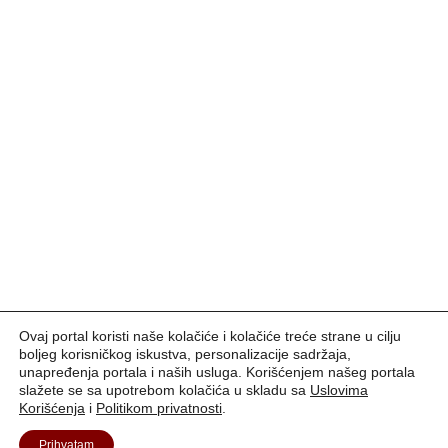
Ovaj portal koristi naše kolačiće i kolačiće treće strane u cilju
boljeg korisničkog iskustva, personalizacije sadržaja,
unapređenja portala i naših usluga. Korišćenjem našeg portala
slažete se sa upotrebom kolačića u skladu sa
Uslovima
Korišćenja
i
Politikom privatnosti
.
Prihvatam