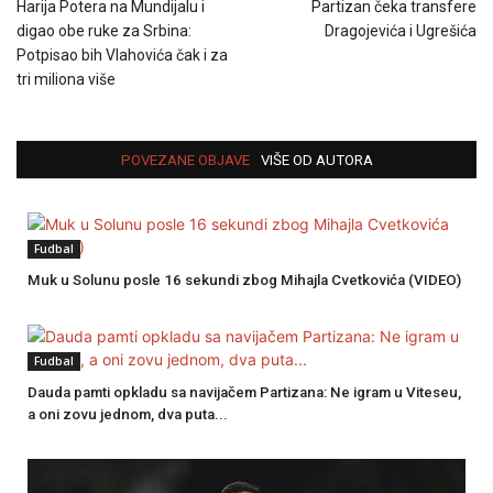
Harija Potera na Mundijalu i
Partizan čeka transfere
digao obe ruke za Srbina:
Dragojevića i Ugrešića
Potpisao bih Vlahovića čak i za
tri miliona više
POVEZANE OBJAVE
VIŠE OD AUTORA
Fudbal
Muk u Solunu posle 16 sekundi zbog Mihajla Cvetkovića (VIDEO)
Fudbal
Dauda pamti opkladu sa navijačem Partizana: Ne igram u Viteseu,
a oni zovu jednom, dva puta...