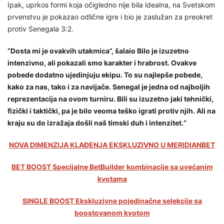
Ipak, uprkos formi koja očigledno nije bila idealna, na Svetskom
prvenstvu je pokazao odlične igre i bio je zaslužan za preokret
protiv Senegala 3:2.
“Dosta mi je ovakvih utakmica”, šalaio Bilo je izuzetno
intenzivno, ali pokazali smo karakter i hrabrost. Ovakve
pobede dodatno ujedinjuju ekipu. To su najlepše pobede,
kako za nas, tako i za navijače. Senegal je jedna od najboljih
reprezentacija na ovom turniru. Bili su izuzetno jaki tehnički,
fizički i taktički, pa je bilo veoma teško igrati protiv njih. Ali na
kraju su do izražaja došli naš timski duh i intenzitet.“
NOVA DIMENZIJA KLAĐENJA EKSKLUZIVNO U MERIDIANBET
BET BOOST Specijalne BetBuilder kombinacije sa uvećanim
kvotama
SINGLE BOOST Ekskluzivne pojedinačne selekcije sa
boostovanom kvotom