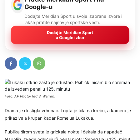
Google-u
Dodajte Meridian Sport u svoje izabrane izvore i
lakše pratite najnovije sportske vesti.
Dodajte Meridian Sport
u Google izbor
Foto: AP Photo/Ted S. Warren)
Drama je dostigla vrhunac. Lopta je bila na kreču, a kamera je
prikazivala krupan kadar Romelua Lukakua.
Publika širom sveta je grickala nokte i čekala da napadač
Napolija izvede odlučujući penal protiv Senegala u 125. minut.