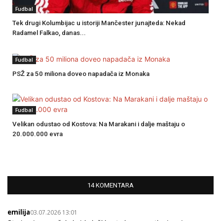
Fudbal
Tek drugi Kolumbijac u istoriji Mančester junajteda: Nekad
Radamel Falkao, danas...
Fudbal
PSŽ za 50 miliona doveo napadača iz Monaka
Fudbal
Velikan odustao od Kostova: Na Marakani i dalje maštaju o
20.000.000 evra
14 KOMENTARA
emilija
03.07.2026 13:01