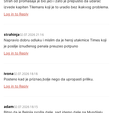
Strah od promašaja je bio jači i zato je prepustio da udarac
izvede kapiten Tilemans koji je to uradio bez ikakvog problema.
Log in to Reply
strahinja
02.07.2026 21:16
Napravio dobru odluku i mislim da je heroj utakmice Times koji
je poslije iznuđenog penala preuzeo potpuno
Log in to Reply
ivona
02.07.2026 18:18
Posteno kad je priznao,bolje nego da upropasti priliku.
Log in to Reply
adam
02.07.2026 18:15
Bitno da je Belgija prošla dalje, sad idemo dalje na Mundijalu.