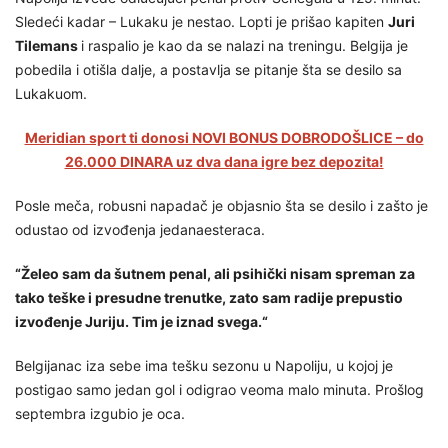
Sledeći kadar – Lukaku je nestao. Lopti je prišao kapiten
Juri
Tilemans
i raspalio je kao da se nalazi na treningu. Belgija je
pobedila i otišla dalje, a postavlja se pitanje šta se desilo sa
Lukakuom.
Meridian sport ti donosi NOVI BONUS DOBRODOŠLICE – do
26.000 DINARA uz dva dana igre bez depozita!
Posle meča, robusni napadač je objasnio šta se desilo i zašto je
odustao od izvođenja jedanaesteraca.
“Želeo sam da šutnem penal, ali psihički nisam spreman za
tako teške i presudne trenutke, zato sam radije prepustio
izvođenje Juriju. Tim je iznad svega.“
Belgijanac iza sebe ima tešku sezonu u Napoliju, u kojoj je
postigao samo jedan gol i odigrao veoma malo minuta. Prošlog
septembra izgubio je oca.