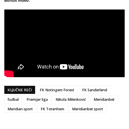
Bonus video:
KLJUČNE REČI
FK Notingem Forest
FK Sanderlend
fudbal
Premijer liga
Nikola Milenković
Meridianbet
Meridian sport
FK Totenhem
Meridianbet sport