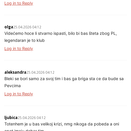
Log in to Reply
olga
25.04.2026 04:12
Videćemo hoce li stvarno ispasti, bilo bi bas šteta zbog PL,
legendaran je to klub
Log in to Reply
aleksandra
25.04.2026 04:12
Bleki se bori samo za svoj tim i bas ga briga sta ce da bude sa
Pevcima
Log in to Reply
ljubica
25.04.2026 04:12
Totenhem je u bas velikoj krizi, nmg nikoga da pobeda a oni
opet imaju dobar tim