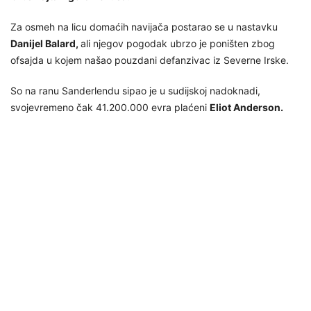
Za osmeh na licu domaćih navijača postarao se u nastavku
Danijel Balard,
ali njegov pogodak ubrzo je poništen zbog
ofsajda u kojem našao pouzdani defanzivac iz Severne Irske.
So na ranu Sanderlendu sipao je u sudijskoj nadoknadi,
svojevremeno čak 41.200.000 evra plaćeni
Eliot Anderson.