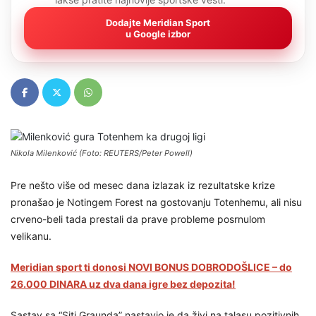
Dodajte Meridian Sport
u Google izbor
Nikola Milenković (Foto: REUTERS/Peter Powell)
Pre nešto više od mesec dana izlazak iz rezultatske krize
pronašao je Notingem Forest na gostovanju Totenhemu, ali nisu
crveno-beli tada prestali da prave probleme posrnulom
velikanu.
Meridian sport ti donosi NOVI BONUS DOBRODOŠLICE – do
26.000 DINARA uz dva dana igre bez depozita!
Sastav sa “Siti Graunda” nastavio je da živi na talasu pozitivnih