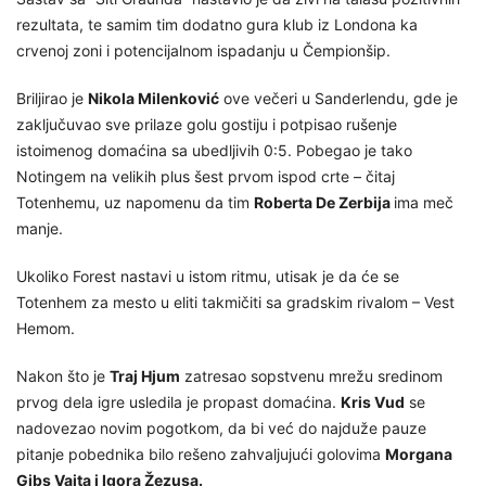
rezultata, te samim tim dodatno gura klub iz Londona ka
crvenoj zoni i potencijalnom ispadanju u Čempionšip.
Briljirao je
Nikola Milenković
ove večeri u Sanderlendu, gde je
zaključuvao sve prilaze golu gostiju i potpisao rušenje
istoimenog domaćina sa ubedljivih 0:5. Pobegao je tako
Notingem na velikih plus šest prvom ispod crte – čitaj
Totenhemu, uz napomenu da tim
Roberta De Zerbija
ima meč
manje.
Ukoliko Forest nastavi u istom ritmu, utisak je da će se
Totenhem za mesto u eliti takmičiti sa gradskim rivalom – Vest
Hemom.
Nakon što je
Traj Hjum
zatresao sopstvenu mrežu sredinom
prvog dela igre usledila je propast domaćina.
Kris Vud
se
nadovezao novim pogotkom, da bi već do najduže pauze
pitanje pobednika bilo rešeno zahvaljujući golovima
Morgana
Gibs Vajta i Igora Žezusa.