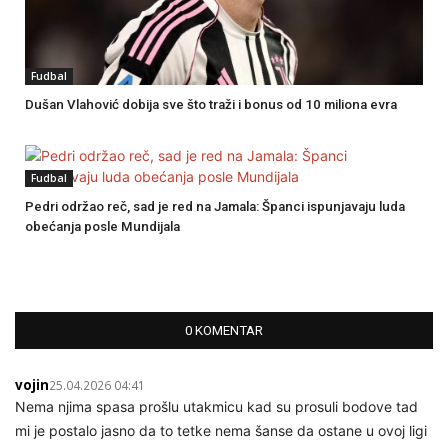
Fudbal
Dušan Vlahović dobija sve što traži i bonus od 10 miliona evra
Fudbal
Pedri održao reč, sad je red na Jamala: Španci ispunjavaju luda
obećanja posle Mundijala
0 KOMENTAR
vojin
25.04.2026 04:41
Nema njima spasa prošlu utakmicu kad su prosuli bodove tad
mi je postalo jasno da to tetke nema šanse da ostane u ovoj ligi