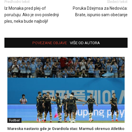
Predhodni tekst
Sledeći tekst
Iz Monaka pred plej-of
Poruka Džejmsa za Nedovića:
poručuju: Ako je ovo poslednji
Brate, ispunio sam obećanje
ples, neka bude najbolji!
POVEZANE OBJAVE
VIŠE OD AUTORA
Fudbal
Mareska nastavio gde je Gvardiola stao: Marmuš okrenuo Atletiko