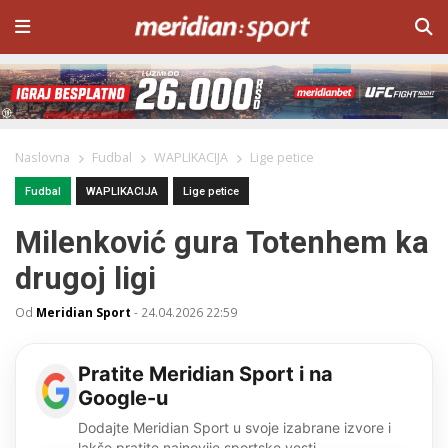
Naslovna
Fudbal
WAPLIKACIJA
Lige petice
Fudbal
WAPLIKACIJA
Lige petice
Milenković gura Totenhem ka
drugoj ligi
Od
Meridian Sport
-
24.04.2026 22:59
Pratite Meridian Sport i na
Google-u
Dodajte Meridian Sport u svoje izabrane izvore i
lakše pratite najnovije sportske vesti.