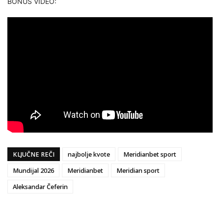
BONUS VIDEO:
KLJUČNE REČI
najbolje kvote
Meridianbet sport
Mundijal 2026
Meridianbet
Meridian sport
Aleksandar Čeferin