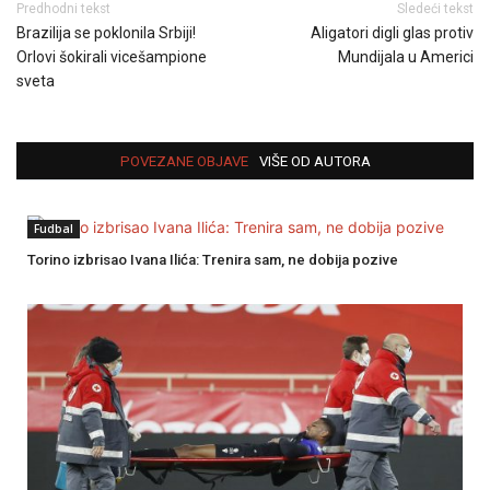
Predhodni tekst
Sledeći tekst
Brazilija se poklonila Srbiji!
Aligatori digli glas protiv
Orlovi šokirali vicešampione
Mundijala u Americi
sveta
POVEZANE OBJAVE
VIŠE OD AUTORA
Fudbal
Torino izbrisao Ivana Ilića: Trenira sam, ne dobija pozive