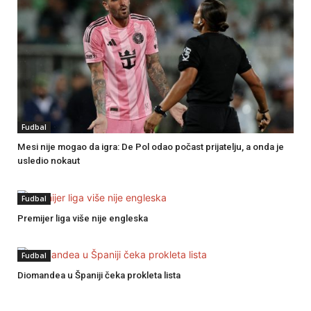
Fudbal
Mesi nije mogao da igra: De Pol odao počast prijatelju, a onda je
usledio nokaut
Fudbal
Premijer liga više nije engleska
Fudbal
Diomandea u Španiji čeka prokleta lista