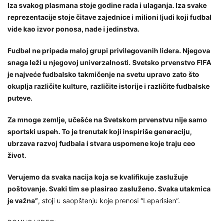
Iza svakog plasmana stoje godine rada i ulaganja. Iza svake
reprezentacije stoje čitave zajednice i milioni ljudi koji fudbal
vide kao izvor ponosa, nade i jedinstva.
Fudbal ne pripada maloj grupi privilegovanih lidera. Njegova
snaga leži u njegovoj univerzalnosti. Svetsko prvenstvo FIFA
je najveće fudbalsko takmičenje na svetu upravo zato što
okuplja različite kulture, različite istorije i različite fudbalske
puteve.
Za mnoge zemlje, učešće na Svetskom prvenstvu nije samo
sportski uspeh. To je trenutak koji inspiriše generaciju,
ubrzava razvoj fudbala i stvara uspomene koje traju ceo
život.
Verujemo da svaka nacija koja se kvalifikuje zaslužuje
poštovanje. Svaki tim se plasirao zasluženo. Svaka utakmica
je važna”
, stoji u saopštenju koje prenosi “Leparisien”.