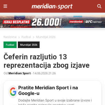
Naslovna
Fudbal
Mundijal 2026
Fudbal
Mundijal 2026
Čeferin razljutio 13
reprezentacija zbog izjave
Od
Meridian Sport
-
14.06.2026 21:26
Pratite Meridian Sport i na
Google-u
Dodajte Meridian Sport u svoje izabrane izvore i
lakše pratite najnovije sportske vesti.