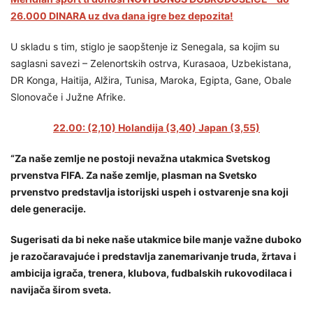
26.000 DINARA uz dva dana igre bez depozita!
U skladu s tim, stiglo je saopštenje iz Senegala, sa kojim su
saglasni savezi – Zelenortskih ostrva, Kurasaoa, Uzbekistana,
DR Konga, Haitija, Alžira, Tunisa, Maroka, Egipta, Gane, Obale
Slonovače i Južne Afrike.
22.00: (2,10) Holandija (3,40) Japan (3,55)
“Za naše zemlje ne postoji nevažna utakmica Svetskog
prvenstva FIFA. Za naše zemlje, plasman na Svetsko
prvenstvo predstavlja istorijski uspeh i ostvarenje sna koji
dele generacije.
Sugerisati da bi neke naše utakmice bile manje važne duboko
je razočaravajuće i predstavlja zanemarivanje truda, žrtava i
ambicija igrača, trenera, klubova, fudbalskih rukovodilaca i
navijača širom sveta.