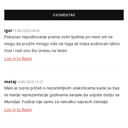
0 KOMENTAR
igor
15.06.2026 04:05
Pokazao nepoštovanje prema ovim ljudima po meni oni ne
mogu da pružim mnogo više od toga ali treba poštovati njihov
trud i radi ono što iznesu na teren
Log in to Reply
matej
14.06.2026 13:27
Malo je ruzno pričati o nezanimljivim utakmicama kada su bas
te manje reprezentacije godinama sanjale da uopste dodju na
Mundijal. Fudbal nije samo za nekoliko najvecih zemalja
Log in to Reply