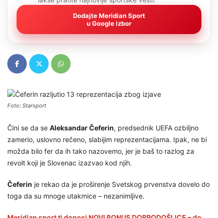
Dodajte Meridian Sport
u Google izbor
Foto: Starsport
Čini se da se
Aleksandar Čeferin
, predsednik UEFA ozbiljno
zamerio, uslovno rečeno, slabijim reprezentacijama. Ipak, ne bi
možda bilo fer da ih tako nazovemo, jer je baš to razlog za
revolt koji je Slovenac izazvao kod njih.
Čeferin
je rekao da je proširenje Svetskog prvenstva dovelo do
toga da su mnoge utakmice – nezanimljive.
Meridian sport ti donosi NOVI BONUS DOBRODOŠLICE – do