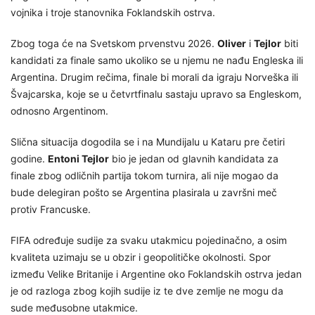
vojnika i troje stanovnika Foklandskih ostrva.
Zbog toga će na Svetskom prvenstvu 2026.
Oliver
i
Tejlor
biti
kandidati za finale samo ukoliko se u njemu ne nađu Engleska ili
Argentina. Drugim rečima, finale bi morali da igraju Norveška ili
Švajcarska, koje se u četvrtfinalu sastaju upravo sa Engleskom,
odnosno Argentinom.
Slična situacija dogodila se i na Mundijalu u Kataru pre četiri
godine.
Entoni Tejlor
bio je jedan od glavnih kandidata za
finale zbog odličnih partija tokom turnira, ali nije mogao da
bude delegiran pošto se Argentina plasirala u završni meč
protiv Francuske.
FIFA određuje sudije za svaku utakmicu pojedinačno, a osim
kvaliteta uzimaju se u obzir i geopolitičke okolnosti. Spor
između Velike Britanije i Argentine oko Foklandskih ostrva jedan
je od razloga zbog kojih sudije iz te dve zemlje ne mogu da
sude međusobne utakmice.