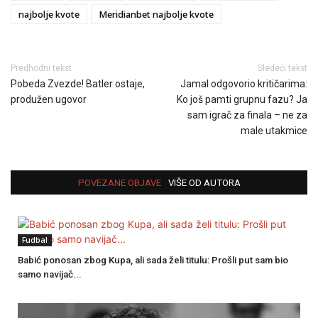
najbolje kvote
Meridianbet najbolje kvote
Predhodni tekst
Sledeći tekst
Pobeda Zvezde! Batler ostaje,
Jamal odgovorio kritičarima:
produžen ugovor
Ko još pamti grupnu fazu? Ja
sam igrač za finala – ne za
male utakmice
POVEZANE OBJAVE
VIŠE OD AUTORA
Fudbal
Babić ponosan zbog Kupa, ali sada želi titulu: Prošli put sam bio
samo navijač...