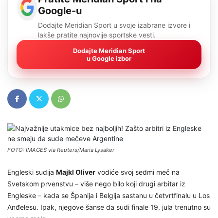
Google-u
Dodajte Meridian Sport u svoje izabrane izvore i
lakše pratite najnovije sportske vesti.
Dodajte Meridian Sport
u Google izbor
FOTO: IMAGES via Reuters/Maria Lysaker
Engleski sudija
Majkl Oliver
vodiće svoj sedmi meč na
Svetskom prvenstvu – više nego bilo koji drugi arbitar iz
Engleske – kada se Španija i Belgija sastanu u četvrtfinalu u Los
Anđelesu. Ipak, njegove šanse da sudi finale 19. jula trenutno su