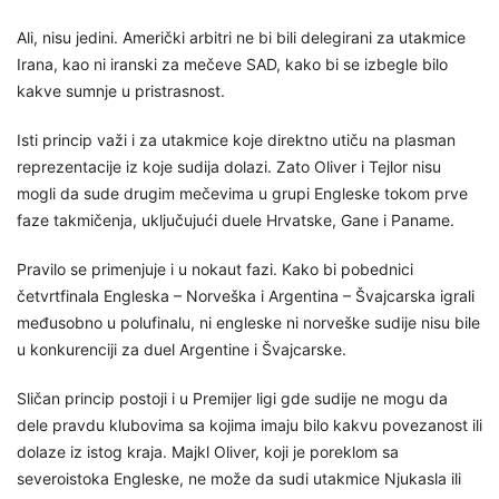
Ali, nisu jedini. Američki arbitri ne bi bili delegirani za utakmice
Irana, kao ni iranski za mečeve SAD, kako bi se izbegle bilo
kakve sumnje u pristrasnost.
Isti princip važi i za utakmice koje direktno utiču na plasman
reprezentacije iz koje sudija dolazi. Zato Oliver i Tejlor nisu
mogli da sude drugim mečevima u grupi Engleske tokom prve
faze takmičenja, uključujući duele Hrvatske, Gane i Paname.
Pravilo se primenjuje i u nokaut fazi. Kako bi pobednici
četvrtfinala Engleska – Norveška i Argentina – Švajcarska igrali
međusobno u polufinalu, ni engleske ni norveške sudije nisu bile
u konkurenciji za duel Argentine i Švajcarske.
Sličan princip postoji i u Premijer ligi gde sudije ne mogu da
dele pravdu klubovima sa kojima imaju bilo kakvu povezanost ili
dolaze iz istog kraja. Majkl Oliver, koji je poreklom sa
severoistoka Engleske, ne može da sudi utakmice Njukasla ili