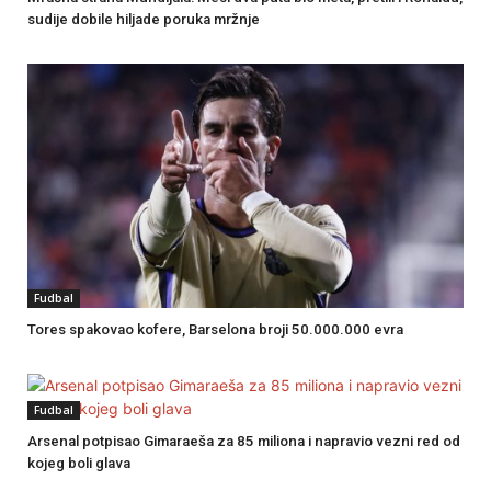
sudije dobile hiljade poruka mržnje
Fudbal
Tores spakovao kofere, Barselona broji 50.000.000 evra
Fudbal
Arsenal potpisao Gimaraeša za 85 miliona i napravio vezni red od
kojeg boli glava