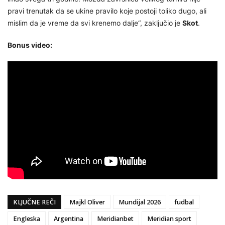
pravi trenutak da se ukine pravilo koje postoji toliko dugo, ali
mislim da je vreme da svi krenemo dalje“, zaključio je
Skot
.
Bonus video:
KLJUČNE REČI
Majkl Oliver
Mundijal 2026
fudbal
Engleska
Argentina
Meridianbet
Meridian sport