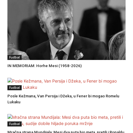
Fudbal
IN MEMORIAM: Horhe Mesi (1958-2026)
Fudbal
Posle Kežmana, Van Persija i Džeka, u Fener bi mogao Romelu
Lukaku
Fudbal
Mračna strana Mundijala: Mesi dva puta bio meta, pretili i Ronaldu,