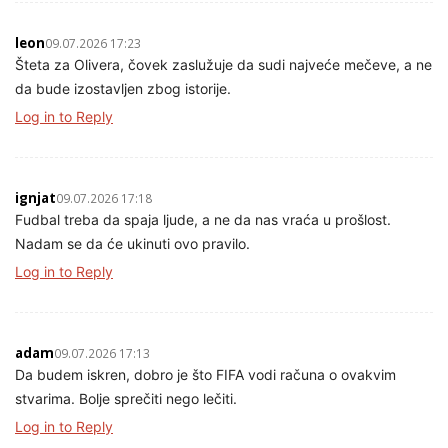
leon
09.07.2026 17:23
Šteta za Olivera, čovek zaslužuje da sudi najveće mečeve, a ne
da bude izostavljen zbog istorije.
Log in to Reply
ignjat
09.07.2026 17:18
Fudbal treba da spaja ljude, a ne da nas vraća u prošlost.
Nadam se da će ukinuti ovo pravilo.
Log in to Reply
adam
09.07.2026 17:13
Da budem iskren, dobro je što FIFA vodi računa o ovakvim
stvarima. Bolje sprečiti nego lečiti.
Log in to Reply