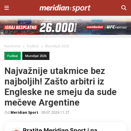
Naslovna
Fudbal
Mundijal 2026
Fudbal
Mundijal 2026
Najvažnije utakmice bez
najboljih! Zašto arbitri iz
Engleske ne smeju da sude
mečeve Argentine
Od
Meridian Sport
-
09.07.2026 11:27
Pratite Meridian Sport i na