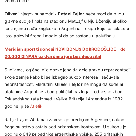
veoma male.
Oliver
i njegov sunarodnik
Entoni Tejlor
neće moći da budu
glavne sudije finala na stadionu MetLajf u Nju Džersiju ukoliko
se u njemu nađu Engleska ili Argentina – ekipe koje se nalaze u
istoj polovini žreba i mogle bi da se sastanu u polufinalu.
Meridian sport ti donosi NOVI BONUS DOBRODOŠLICE – do
26.000 DINARA uz dva dana igre bez depozita!
Sudijama, logično, nije dozvoljeno da dele pravdu reprezentaciji
svoje zemlje kako bi se izbegao sukob interesa i sačuvala
nepristrasnost. Međutim,
Oliver
i
Tejlor
ne mogu da sude ni
utakmice Argentine zbog političkih razloga – odnosno zbog
Foklandskog rata između Velike Britanije i Argentine iz 1982.
godine, piše
Atletik
.
Rat je trajao 74 dana i završen je predajom Argentine, nakon
čega su ostrva ostala pod britanskom kontrolom. U sukobu je
poginulo 649 pripadnika argentinske vojske, 255 britanskih