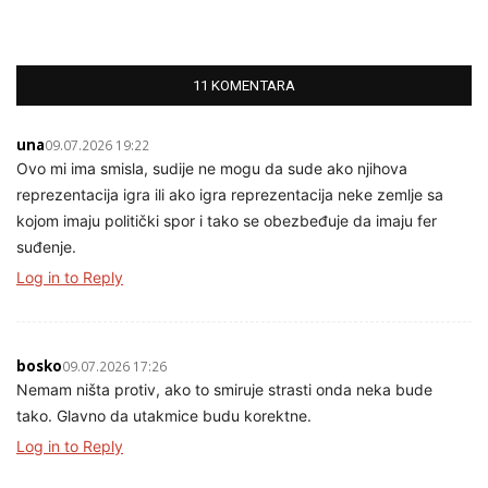
11 KOMENTARA
una
09.07.2026 19:22
Ovo mi ima smisla, sudije ne mogu da sude ako njihova
reprezentacija igra ili ako igra reprezentacija neke zemlje sa
kojom imaju politički spor i tako se obezbeđuje da imaju fer
suđenje.
Log in to Reply
bosko
09.07.2026 17:26
Nemam ništa protiv, ako to smiruje strasti onda neka bude
tako. Glavno da utakmice budu korektne.
Log in to Reply