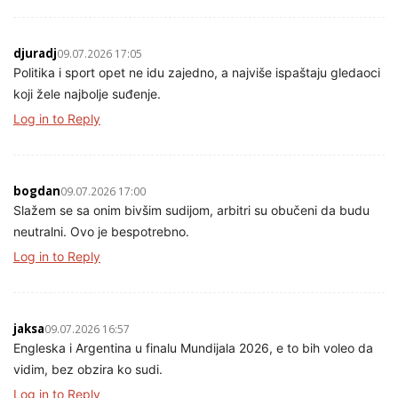
djuradj
09.07.2026 17:05
Politika i sport opet ne idu zajedno, a najviše ispaštaju gledaoci
koji žele najbolje suđenje.
Log in to Reply
bogdan
09.07.2026 17:00
Slažem se sa onim bivšim sudijom, arbitri su obučeni da budu
neutralni. Ovo je bespotrebno.
Log in to Reply
jaksa
09.07.2026 16:57
Engleska i Argentina u finalu Mundijala 2026, e to bih voleo da
vidim, bez obzira ko sudi.
Log in to Reply