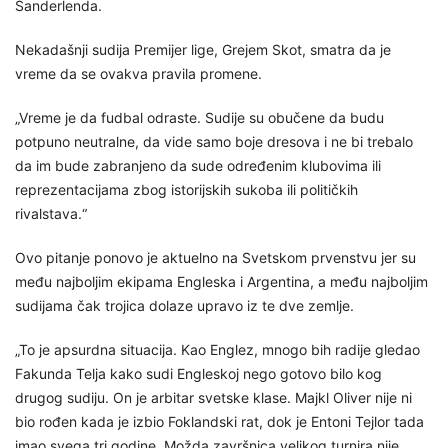
Sanderlenda.
Nekadašnji sudija Premijer lige, Grejem Skot, smatra da je
vreme da se ovakva pravila promene.
„Vreme je da fudbal odraste. Sudije su obučene da budu
potpuno neutralne, da vide samo boje dresova i ne bi trebalo
da im bude zabranjeno da sude određenim klubovima ili
reprezentacijama zbog istorijskih sukoba ili političkih
rivalstava.“
Ovo pitanje ponovo je aktuelno na Svetskom prvenstvu jer su
među najboljim ekipama Engleska i Argentina, a među najboljim
sudijama čak trojica dolaze upravo iz te dve zemlje.
„To je apsurdna situacija. Kao Englez, mnogo bih radije gledao
Fakunda Telja kako sudi Engleskoj nego gotovo bilo kog
drugog sudiju. On je arbitar svetske klase. Majkl Oliver nije ni
bio rođen kada je izbio Foklandski rat, dok je Entoni Tejlor tada
imao svega tri godine. Možda završnica velikog turnira nije