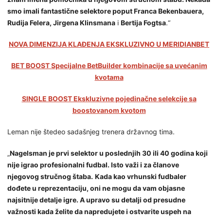
smo imali fantastične selektore poput Franca Bekenbauera,
Rudija Felera, Jirgena Klinsmana
i
Bertija Fogtsa
.“
NOVA DIMENZIJA KLAĐENJA EKSKLUZIVNO U MERIDIANBET
BET BOOST Specijalne BetBuilder kombinacije sa uvećanim
kvotama
SINGLE BOOST Ekskluzivne pojedinačne selekcije sa
boostovanom kvotom
Leman nije štedeo sadašnjeg trenera državnog tima.
„
Nagelsman je prvi selektor u poslednjih 30 ili 40 godina koji
nije igrao profesionalni fudbal. Isto važi i za članove
njegovog stručnog štaba.
Kada kao vrhunski fudbaler
dođete u reprezentaciju, oni ne mogu da vam objasne
najsitnije detalje igre. A upravo su detalji od presudne
važnosti kada želite da napredujete i ostvarite uspeh na