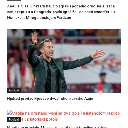
Abdulaj Sise u Pazaru naučio srpski i pobedio crno-bele, sada
sanja reprizu u Beogradu: Svaki igrač želi da oseti atmosferu iz
Humske... Mnogo poštujem Partizan
Fudbal
Njukasl predao ključeve dvostrukom prvaku Azije
Fudbal
Magija ne prestaje: Mesi sa dva gola i asistencijom režirao