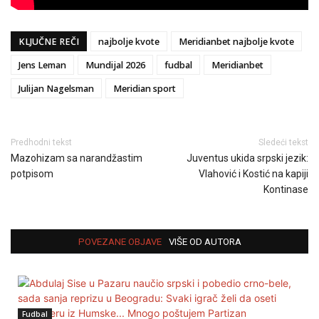
KLJUČNE REČI
najbolje kvote
Meridianbet najbolje kvote
Jens Leman
Mundijal 2026
fudbal
Meridianbet
Julijan Nagelsman
Meridian sport
Predhodni tekst
Sledeći tekst
Mazohizam sa narandžastim
Juventus ukida srpski jezik:
potpisom
Vlahović i Kostić na kapiji
Kontinase
POVEZANE OBJAVE
VIŠE OD AUTORA
Fudbal