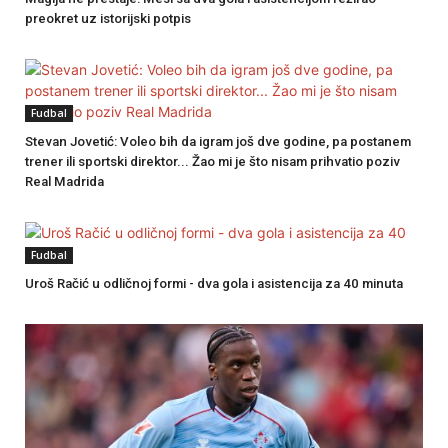
preokret uz istorijski potpis
Fudbal
Stevan Jovetić: Voleo bih da igram još dve godine, pa postanem
trener ili sportski direktor... Žao mi je što nisam prihvatio poziv
Real Madrida
Fudbal
Uroš Račić u odličnoj formi - dva gola i asistencija za 40 minuta