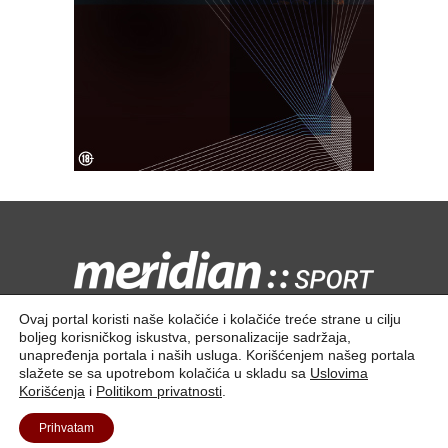
Kontaktirajte nas:
redakcija@meridiansport.rs
Ovaj portal koristi naše kolačiće i kolačiće treće strane u cilju
boljeg korisničkog iskustva, personalizacije sadržaja,
unapređenja portala i naših usluga. Korišćenjem našeg portala
slažete se sa upotrebom kolačića u skladu sa
Uslovima
Korišćenja
i
Politikom privatnosti
.
Kontakt
O nama
Prihvatam