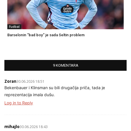
Fudbal
Barselonin "bad boy" je sada Seltin problem
9 KOMENTARA
Zoran
30.06.2026 18:51
Bekenbauer i Klinsman su bili drugačija priča, tada je
reprezentacija imala dušu.
Log in to Reply
mihajlo
30.06.2026 18:43