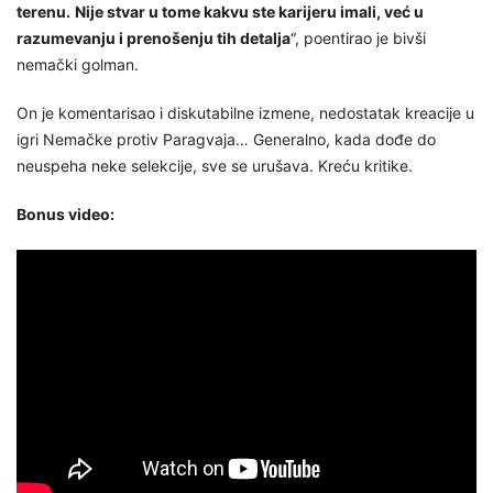
terenu.
Nije stvar u tome kakvu ste karijeru imali, već u
razumevanju i prenošenju tih detalja
“, poentirao je bivši
nemački golman.
On je komentarisao i diskutabilne izmene, nedostatak kreacije u
igri Nemačke protiv Paragvaja… Generalno, kada dođe do
neuspeha neke selekcije, sve se urušava. Kreću kritike.
Bonus video: