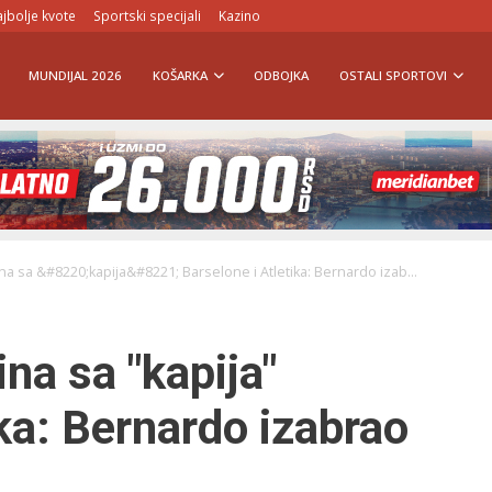
jbolje kvote
Sportski specijali
Kazino
MUNDIJAL 2026
KOŠARKA
ODBOJKA
OSTALI SPORTOVI
na sa &#8220;kapija&#8221; Barselone i Atletika: Bernardo izab...
na sa "kapija"
ika: Bernardo izabrao