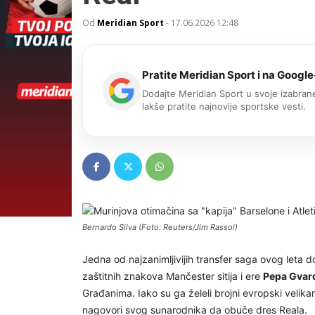
Od
Meridian Sport
-
17.06.2026 12:48
Pratite Meridian Sport i na Google
Dodajte Meridian Sport u svoje izabrane
lakše pratite najnovije sportske vesti.
Bernardo Silva (Foto: Reuters/Jim Rassol)
Jedna od najzanimljivijih transfer saga ovog leta do
zaštitnih znakova Mančester sitija i ere
Pepa Gvar
Građanima. Iako su ga želeli brojni evropski velika
nagovori svog sunarodnika da obuče dres Reala.