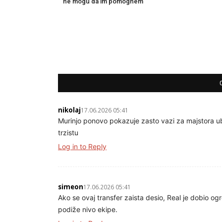
ne mogu da im pomognem
nikolaj
17.06.2026 05:41
Murinjo ponovo pokazuje zasto vazi za majstora ubed
trzistu
Log in to Reply
simeon
17.06.2026 05:41
Ako se ovaj transfer zaista desio, Real je dobio o
podiže nivo ekipe.