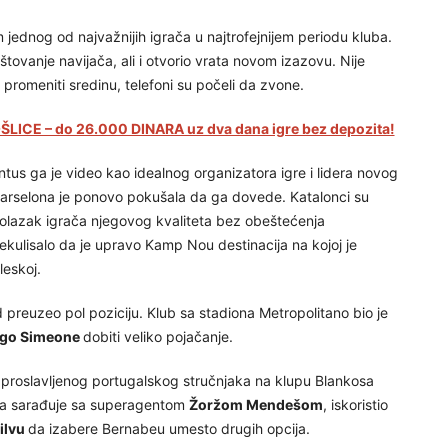
jednog od najvažnijih igrača u najtrofejnijem periodu kluba.
ovanje navijača, ali i otvorio vrata novom izazovu. Nije
romeniti sredinu, telefoni su počeli da zvone.
LICE – do 26.000 DINARA uz dva dana igre bez depozita!
ntus ga je video kao idealnog organizatora igre i lidera novog
 Barselona je ponovo pokušala da ga dovede. Katalonci su
i dolazak igrača njegovog kvaliteta bez obeštećenja
ekulisalo da je upravo Kamp Nou destinacija na kojoj je
leskoj.
 preuzeo pol poziciju. Klub sa stadiona Metropolitano bio je
ego Simeone
dobiti veliko pojačanje.
 proslavljenog portugalskog stručnjaka na klupu Blankosa
ma sarađuje sa superagentom
Žoržom Mendešom
, iskoristio
ilvu
da izabere Bernabeu umesto drugih opcija.