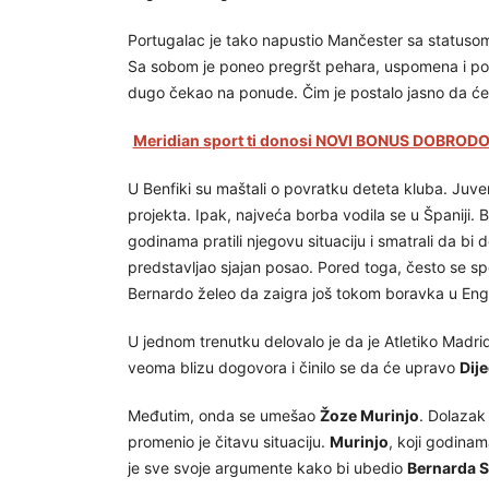
Portugalac je tako napustio Mančester sa statusom 
Sa sobom je poneo pregršt pehara, uspomena i pošt
dugo čekao na ponude. Čim je postalo jasno da će p
Meridian sport ti donosi NOVI BONUS DOBRODOŠ
U Benfiki su maštali o povratku deteta kluba. Juve
projekta. Ipak, najveća borba vodila se u Španiji.
godinama pratili njegovu situaciju i smatrali da b
predstavljao sjajan posao. Pored toga, često se sp
Bernardo želeo da zaigra još tokom boravka u Eng
U jednom trenutku delovalo je da je Atletiko Madrid
veoma blizu dogovora i činilo se da će upravo
Dij
Međutim, onda se umešao
Žoze Murinjo
. Dolazak
promenio je čitavu situaciju.
Murinjo
, koji godina
je sve svoje argumente kako bi ubedio
Bernarda S