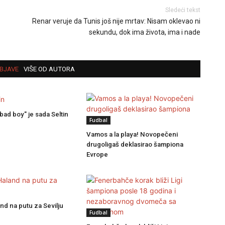
Sledeći tekst
Renar veruje da Tunis još nije mrtav: Nisam oklevao ni
sekundu, dok ima života, ima i nade
BJAVE
VIŠE OD AUTORA
bad boy" je sada Seltin
Fudbal
Vamos a la playa! Novopečeni
drugoligaš deklasirao šampiona
Evrope
nd na putu za Sevilju
Fudbal