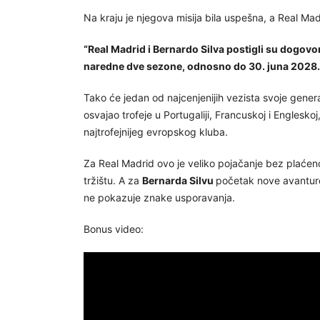
Na kraju je njegova misija bila uspešna, a Real Mad
“Real Madrid i Bernardo Silva postigli su dogovo
naredne dve sezone, odnosno do 30. juna 2028.
Tako će jedan od najcenjenijih vezista svoje generac
osvajao trofeje u Portugaliji, Francuskoj i Engleskoj
najtrofejnijeg evropskog kluba.
Za Real Madrid ovo je veliko pojačanje bez plaće
tržištu. A za
Bernarda Silvu
početak nove avanture 
ne pokazuje znake usporavanja.
Bonus video: