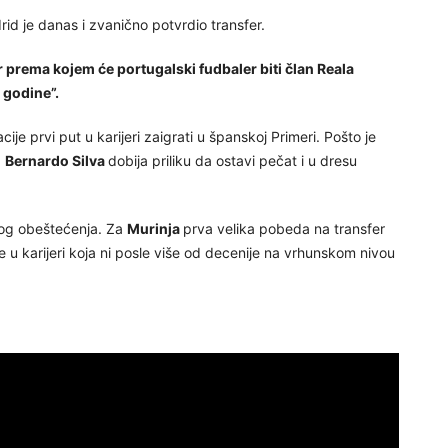
rid je danas i zvanično potvrdio transfer.
r prema kojem će portugalski fudbaler biti član Reala
 godine”.
ije prvi put u karijeri zaigrati u španskoj Primeri. Pošto je
,
Bernardo Silva
dobija priliku da ostavi pečat i u dresu
nog obeštećenja. Za
Murinja
prva velika pobeda na transfer
u karijeri koja ni posle više od decenije na vrhunskom nivou