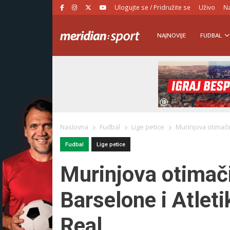
Ulogujte se / Pridružite se
Uživo
Na
NAJNOVIJE
FUDBAL
Naslovna
Fudbal
Lige petice
Murinjova otimači
Fudbal
Lige petice
Murinjova otimači
Barselone i Atlet
Real