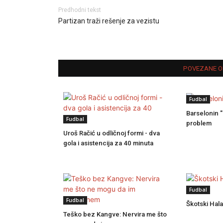
Predhodni tekst
Partizan traži rešenje za vezistu
POVEZANE O
Fudbal
Barselonin "
Fudbal
problem
Uroš Račić u odličnoj formi - dva
gola i asistencija za 40 minuta
Fudbal
Fudbal
Škotski Hala
Teško bez Kangve: Nervira me što