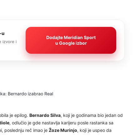
-u
Dodajte Meridian Sport
 izvore i
u Google izbor
bila je epilog.
Bernardo Silva
, koji je godinama bio jedan od
diole
, odlučio je gde nastavlja karijeru posle rastanka sa
ni, poslednju reč imao je
Žoze Murinjo
, koji je uspeo da