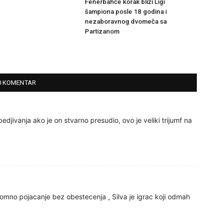
Fenerbahče korak bliži Ligi
šampiona posle 18 godina i
nezaboravnog dvomeča sa
Partizanom
0 KOMENTAR
jivanja ako je on stvarno presudio, ovo je veliki trijumf na
gromno pojacanje bez obestecenja , Silva je igrac koji odmah