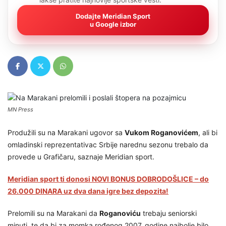
Dodajte Meridian Sport
u Google izbor
MN Press
Produžili su na Marakani ugovor sa
Vukom Roganovićem
, ali bi
omladinski reprezentativac Srbije narednu sezonu trebalo da
provede u Grafičaru, saznaje Meridian sport.
Meridian sport ti donosi NOVI BONUS DOBRODOŠLICE – do
26.000 DINARA uz dva dana igre bez depozita!
Prelomili su na Marakani da
Roganoviću
trebaju seniorski
minuti, te da bi za momka rođenog 2007. godine najbolje bilo