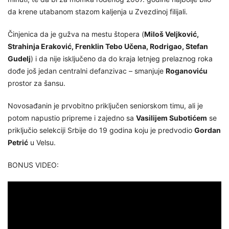
da krene utabanom stazom kaljenja u Zvezdinoj filijali.
Činjenica da je gužva na mestu štopera (
Miloš Veljković,
Strahinja Eraković, Frenklin Tebo Učena, Rodrigao, Stefan
Gudelj
) i da nije isključeno da do kraja letnjeg prelaznog roka
dođe još jedan centralni defanzivac – smanjuje
Roganoviću
prostor za šansu.
Novosađanin je prvobitno priključen seniorskom timu, ali je
potom napustio pripreme i zajedno sa
Vasilijem Subotićem
se
priključio selekciji Srbije do 19 godina koju je predvodio
Gordan
Petrić
u Velsu.
BONUS VIDEO: