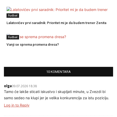
Fudbal
Lalatovićev prvi saradnik: Prioritet mi je da budem trener Zenita
Fudbal
Vanji se sprema promena dresa?
10 KOMENTARA
olga
09.07.2026 18:38
Tamo će lakše sticati iskustvo i skupljati minute, u Zvezdi bi
samo sedeo na klupi jer je velika konkurencija za istu poziciju.
Log in to Reply