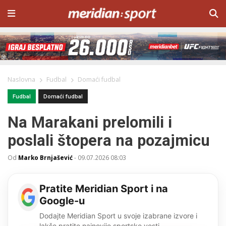
Naslovna
Fudbal
Domaći fudbal
Fudbal
Domaći fudbal
Na Marakani prelomili i
poslali štopera na pozajmicu
Od
Marko Brnjašević
-
09.07.2026 08:03
Pratite Meridian Sport i na
Google-u
Dodajte Meridian Sport u svoje izabrane izvore i
lakše pratite najnovije sportske vesti.