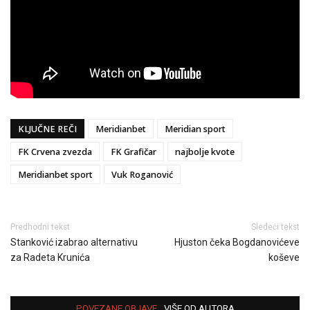
KLJUČNE REČI
Meridianbet
Meridian sport
FK Crvena zvezda
FK Grafičar
najbolje kvote
Meridianbet sport
Vuk Roganović
Predhodni tekst
Sledeći tekst
Stanković izabrao alternativu
Hjuston čeka Bogdanovićeve
za Radeta Krunića
koševe
POVEZANE OBJAVE
VIŠE OD AUTORA