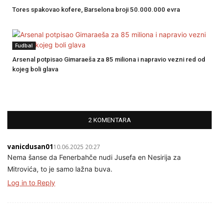
Tores spakovao kofere, Barselona broji 50.000.000 evra
Fudbal
Arsenal potpisao Gimaraeša za 85 miliona i napravio vezni red od
kojeg boli glava
2 KOMENTARA
vanicdusan01
10.06.2025 20:27
Nema šanse da Fenerbahče nudi Jusefa en Nesirija za
Mitrovića, to je samo lažna buva.
Log in to Reply