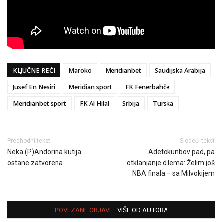
KLJUČNE REČI
Maroko
Meridianbet
Saudijska Arabija
Jusef En Nesiri
Meridian sport
FK Fenerbahče
Meridianbet sport
FK Al Hilal
Srbija
Turska
Predhodni tekst
Sledeći tekst
Neka (P)Andorina kutija
Adetokunbov pad, pa
ostane zatvorena
otklanjanje dilema: Želim još
NBA finala – sa Milvokijem
POVEZANE OBJAVE
VIŠE OD AUTORA