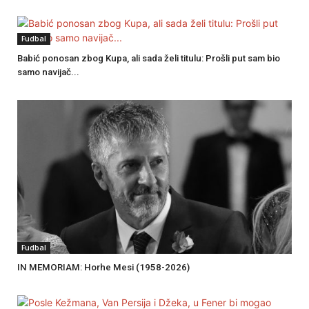
Fudbal
Babić ponosan zbog Kupa, ali sada želi titulu: Prošli put sam bio
samo navijač...
Fudbal
IN MEMORIAM: Horhe Mesi (1958-2026)