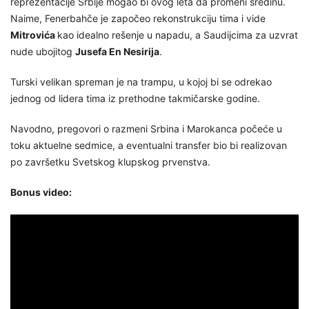
reprezentacije Srbije mogao bi ovog leta da promeni sredinu.
Naime, Fenerbahče je započeo rekonstrukciju tima i vide
Mitrovića
kao idealno rešenje u napadu, a Saudijcima za uzvrat
nude ubojitog
Jusefa En Nesirija
.
Turski velikan spreman je na trampu, u kojoj bi se odrekao
jednog od lidera tima iz prethodne takmičarske godine.
Navodno, pregovori o razmeni Srbina i Marokanca počeće u
toku aktuelne sedmice, a eventualni transfer bio bi realizovan
po završetku Svetskog klupskog prvenstva.
Bonus video: