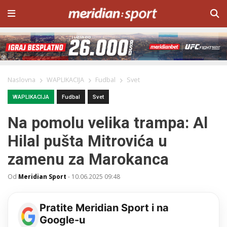
Naslovna
WAPLIKACIJA
Fudbal
Svet
WAPLIKACIJA
Fudbal
Svet
Na pomolu velika trampa: Al
Hilal pušta Mitrovića u
zamenu za Marokanca
Od
Meridian Sport
-
10.06.2025 09:48
Pratite Meridian Sport i na
Google-u