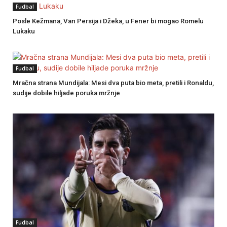
Fudbal
Posle Kežmana, Van Persija i Džeka, u Fener bi mogao Romelu
Lukaku
Fudbal
Mračna strana Mundijala: Mesi dva puta bio meta, pretili i Ronaldu,
sudije dobile hiljade poruka mržnje
Fudbal