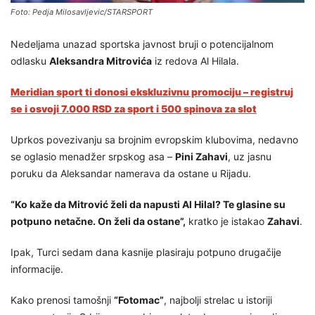
Foto: Pedja Milosavljevic/STARSPORT
Nedeljama unazad sportska javnost bruji o potencijalnom
odlasku
Aleksandra Mitrovića
iz redova Al Hilala.
Meridian sport ti donosi ekskluzivnu promociju – registruj
se i osvoji 7.000 RSD za sport i 500 spinova za slot
Uprkos povezivanju sa brojnim evropskim klubovima, nedavno
se oglasio menadžer srpskog asa –
Pini Zahavi
, uz jasnu
poruku da Aleksandar namerava da ostane u Rijadu.
“Ko kaže da Mitrović želi da napusti Al Hilal? Te glasine su
potpuno netačne. On želi da ostane”,
kratko je istakao
Zahavi
.
Ipak, Turci sedam dana kasnije plasiraju potpuno drugačije
informacije.
Kako prenosi tamošnji
“Fotomac”
, najbolji strelac u istoriji