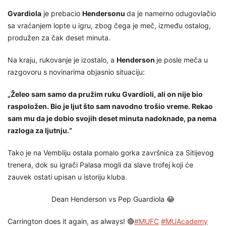
Gvardiola
je prebacio
Hendersonu
da je namerno odugovlačio
sa vraćanjem lopte u igru, zbog čega je meč, između ostalog,
produžen za čak deset minuta.
Na kraju, rukovanje je izostalo, a
Henderson
je posle meča u
razgovoru s novinarima objasnio situaciju:
„Želeo sam samo da pružim ruku Gvardioli, ali on nije bio
raspoložen. Bio je ljut što sam navodno trošio vreme. Rekao
sam mu da je dobio svojih deset minuta nadoknade, pa nema
razloga za ljutnju.“
Tako je na Vembliju ostala pomalo gorka završnica za Sitijevog
trenera, dok su igrači Palasa mogli da slave trofej koji će
zauvek ostati upisan u istoriju kluba.
Dean Henderson vs Pep Guardiola 😂
Carrington does it again, as always! 🔴
#MUFC
#MUAcademy