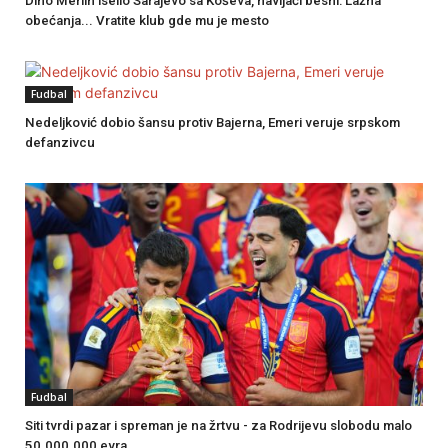
Dino Merlin iselio Sarajevo sa Koševa, navijači besni: Lažna
obećanja... Vratite klub gde mu je mesto
Fudbal
Nedeljković dobio šansu protiv Bajerna, Emeri veruje srpskom
defanzivcu
Fudbal
Siti tvrdi pazar i spreman je na žrtvu - za Rodrijevu slobodu malo
50.000.000 evra