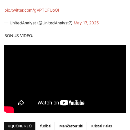
pic.twitter.com/gVPTCFUoOI
— UnitedAnalyst (@UnitedAnalyst7)
May 17, 2025
BONUS VIDEO:
KLJUČNE REČI
fudbal
Mančester siti
Kristal Palas