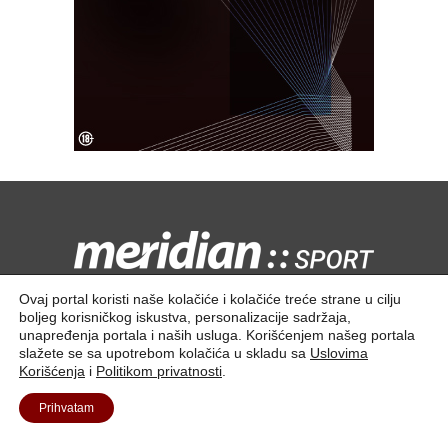
Kontaktirajte nas:
redakcija@meridiansport.rs
Ovaj portal koristi naše kolačiće i kolačiće treće strane u cilju
boljeg korisničkog iskustva, personalizacije sadržaja,
unapređenja portala i naših usluga. Korišćenjem našeg portala
slažete se sa upotrebom kolačića u skladu sa
Uslovima
Korišćenja
i
Politikom privatnosti
.
Kontakt
O nama
Prihvatam
© 2025. Meridian Tech D.O.O | Sva prava zadržana.