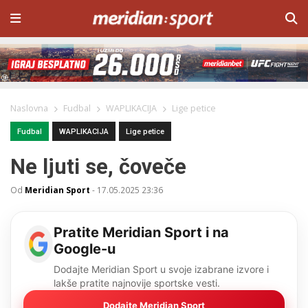
Naslovna
Fudbal
WAPLIKACIJA
Lige petice
Fudbal
WAPLIKACIJA
Lige petice
Ne ljuti se, čoveče
Od
Meridian Sport
-
17.05.2025 23:36
Pratite Meridian Sport i na
Google-u
Dodajte Meridian Sport u svoje izabrane izvore i
lakše pratite najnovije sportske vesti.
Dodajte Meridian Sport