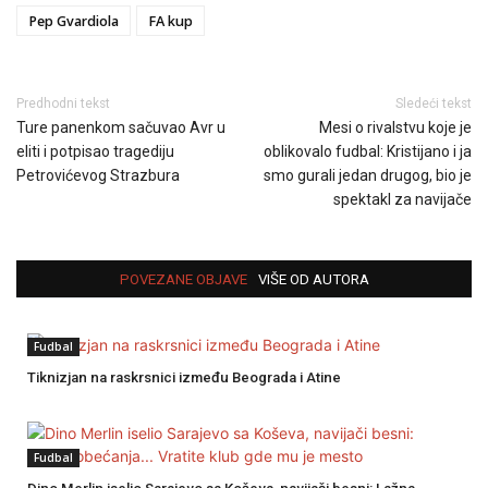
Pep Gvardiola
FA kup
Predhodni tekst
Sledeći tekst
Ture panenkom sačuvao Avr u
Mesi o rivalstvu koje je
eliti i potpisao tragediju
oblikovalo fudbal: Kristijano i ja
Petrovićevog Strazbura
smo gurali jedan drugog, bio je
spektakl za navijače
POVEZANE OBJAVE
VIŠE OD AUTORA
Fudbal
Tiknizjan na raskrsnici između Beograda i Atine
Fudbal