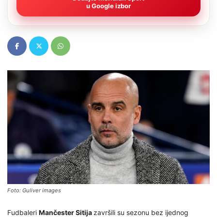
u Google izbor
Foto: Guliver images
Fudbaleri
Mančester Sitija
završili su sezonu bez ijednog