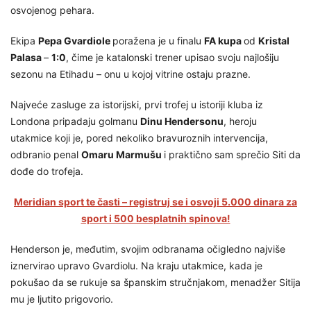
osvojenog pehara.
Ekipa
Pepa Gvardiole
poražena je u finalu
FA kupa
od
Kristal
Palasa
–
1:0
, čime je katalonski trener upisao svoju najlošiju
sezonu na Etihadu – onu u kojoj vitrine ostaju prazne.
Najveće zasluge za istorijski, prvi trofej u istoriji kluba iz
Londona pripadaju golmanu
Dinu Hendersonu
, heroju
utakmice koji je, pored nekoliko bravuroznih intervencija,
odbranio penal
Omaru Marmušu
i praktično sam sprečio Siti da
dođe do trofeja.
Meridian sport te časti – registruj se i osvoji 5.000 dinara za
sport i 500 besplatnih spinova!
Henderson je, međutim, svojim odbranama očigledno najviše
iznervirao upravo Gvardiolu. Na kraju utakmice, kada je
pokušao da se rukuje sa španskim stručnjakom, menadžer Sitija
mu je ljutito prigovorio.