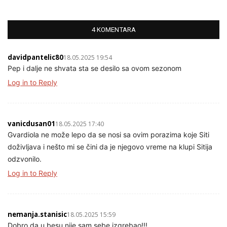
4 KOMENTARA
davidpantelic80
18.05.2025 19:54
Pep i dalje ne shvata sta se desilo sa ovom sezonom
Log in to Reply
vanicdusan01
18.05.2025 17:40
Gvardiola ne može lepo da se nosi sa ovim porazima koje Siti
doživljava i nešto mi se čini da je njegovo vreme na klupi Sitija
odzvonilo.
Log in to Reply
nemanja.stanisic
18.05.2025 15:59
Dobro da u besu nije sam sebe izgrebao!!!